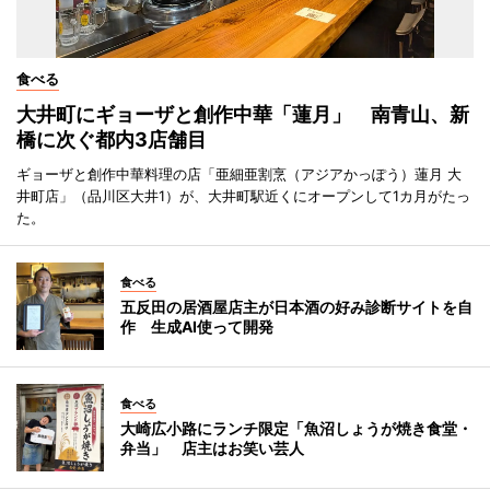
食べる
大井町にギョーザと創作中華「蓮月」 南青山、新
橋に次ぐ都内3店舗目
ギョーザと創作中華料理の店「亜細亜割烹（アジアかっぽう）蓮月 大
井町店」（品川区大井1）が、大井町駅近くにオープンして1カ月がたっ
た。
食べる
五反田の居酒屋店主が日本酒の好み診断サイトを自
作 生成AI使って開発
食べる
大崎広小路にランチ限定「魚沼しょうが焼き食堂・
弁当」 店主はお笑い芸人