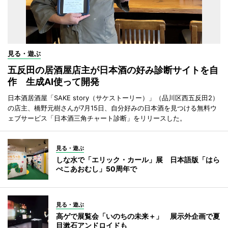
見る・遊ぶ
五反田の居酒屋店主が日本酒の好み診断サイトを自
作 生成AI使って開発
日本酒居酒屋「SAKE story（サケストーリー）」（品川区西五反田2）
の店主、橋野元樹さんが7月15日、自分好みの日本酒を見つける無料ウ
ェブサービス「日本酒三角チャート診断」をリリースした。
見る・遊ぶ
しな水で「エリック・カール」展 日本語版「はら
ぺこあおむし」50周年で
見る・遊ぶ
高ゲで展覧会「いのちの未来＋」 展示外企画で夏
目漱石アンドロイドも