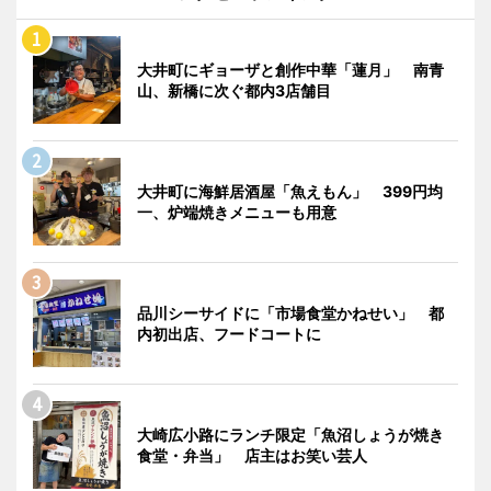
大井町にギョーザと創作中華「蓮月」 南青
山、新橋に次ぐ都内3店舗目
大井町に海鮮居酒屋「魚えもん」 399円均
一、炉端焼きメニューも用意
品川シーサイドに「市場食堂かねせい」 都
内初出店、フードコートに
大崎広小路にランチ限定「魚沼しょうが焼き
食堂・弁当」 店主はお笑い芸人