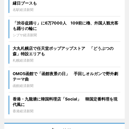
縁日ブースも
名駅経済新聞
「渋谷盆踊り」に6万7000人 109前に櫓、外国人観光客
も踊りの輪に
シブヤ経済新聞
大丸札幌店で任天堂ポップアップストア 「どうぶつの
森」特設エリアも
札幌経済新聞
OMO5函館で「函館夜景の日」 手回しオルガンで野外劇
テーマ曲
函館経済新聞
香港・九龍塘に韓国料理店「Social」 韓国定番料理を現
代風に
香港経済新聞