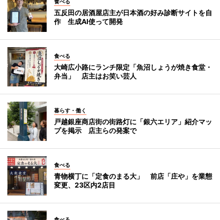
食べる
五反田の居酒屋店主が日本酒の好み診断サイトを自
作 生成AI使って開発
食べる
大崎広小路にランチ限定「魚沼しょうが焼き食堂・
弁当」 店主はお笑い芸人
暮らす・働く
戸越銀座商店街の街路灯に「銀六エリア」紹介マッ
プを掲示 店主らの発案で
食べる
青物横丁に「定食のまる大」 前店「庄や」を業態
変更、23区内2店目
食べる