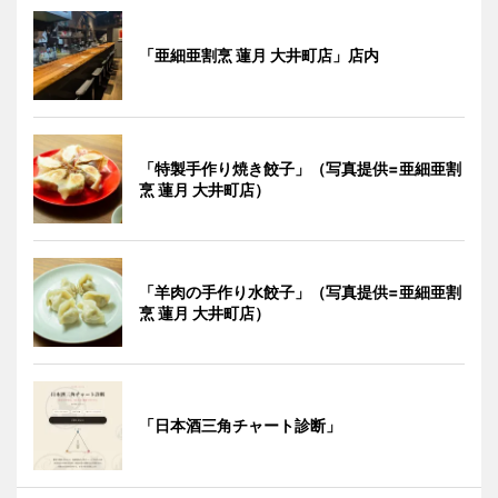
「亜細亜割烹 蓮月 大井町店」店内
「特製手作り焼き餃子」（写真提供=亜細亜割
烹 蓮月 大井町店）
「羊肉の手作り水餃子」（写真提供=亜細亜割
烹 蓮月 大井町店）
「日本酒三角チャート診断」