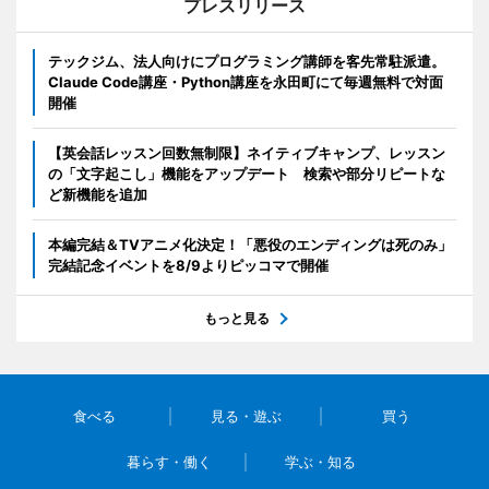
プレスリリース
テックジム、法人向けにプログラミング講師を客先常駐派遣。
Claude Code講座・Python講座を永田町にて毎週無料で対面
開催
【英会話レッスン回数無制限】ネイティブキャンプ、レッスン
の「文字起こし」機能をアップデート 検索や部分リピートな
ど新機能を追加
本編完結＆TVアニメ化決定！「悪役のエンディングは死のみ」
完結記念イベントを8/9よりピッコマで開催
もっと見る
食べる
見る・遊ぶ
買う
暮らす・働く
学ぶ・知る