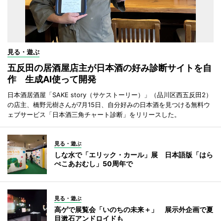
見る・遊ぶ
五反田の居酒屋店主が日本酒の好み診断サイトを自
作 生成AI使って開発
日本酒居酒屋「SAKE story（サケストーリー）」（品川区西五反田2）
の店主、橋野元樹さんが7月15日、自分好みの日本酒を見つける無料ウ
ェブサービス「日本酒三角チャート診断」をリリースした。
見る・遊ぶ
しな水で「エリック・カール」展 日本語版「はら
ぺこあおむし」50周年で
見る・遊ぶ
高ゲで展覧会「いのちの未来＋」 展示外企画で夏
目漱石アンドロイドも