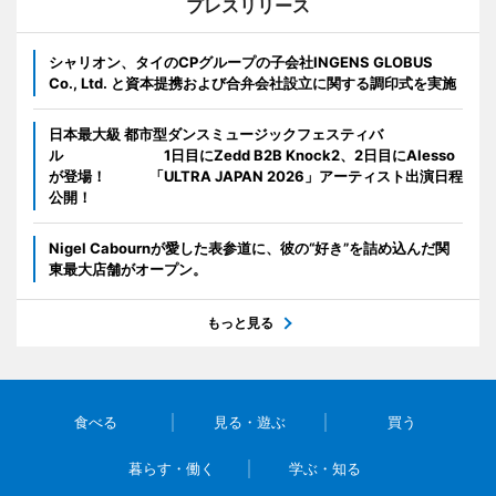
プレスリリース
シャリオン、タイのCPグループの子会社INGENS GLOBUS
Co., Ltd. と資本提携および合弁会社設立に関する調印式を実施
日本最大級 都市型ダンスミュージックフェスティバ
ル 1日目にZedd B2B Knock2、2日目にAlesso
が登場！ 「ULTRA JAPAN 2026」アーティスト出演日程
公開！
Nigel Cabournが愛した表参道に、彼の“好き”を詰め込んだ関
東最大店舗がオープン。
もっと見る
食べる
見る・遊ぶ
買う
暮らす・働く
学ぶ・知る