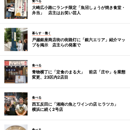
食べる
大崎広小路にランチ限定「魚沼しょうが焼き食堂・
弁当」 店主はお笑い芸人
暮らす・働く
戸越銀座商店街の街路灯に「銀六エリア」紹介マッ
プを掲示 店主らの発案で
食べる
青物横丁に「定食のまる大」 前店「庄や」を業態
変更、23区内2店目
食べる
西五反田に「湘南の魚とワインの店 ヒラツカ」
横浜に続く2号店
食べる