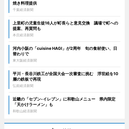
焼き料理提供
千葉経済新聞
上里町の児童生徒16人が町長らと意見交換 議場で町への
提案、再質問も
本庄経済新聞
河内小阪の「cuisine HAGI」が2周年 旬の食材使い、日
替わりで
東大阪経済新聞
平川・長谷川鉄工が全国大会一次審査に挑む 浮世絵を10
層の鉄板で再現
弘前経済新聞
近畿の「セブン-イレブン」に和歌山メニュー 県内限定
「天かけラーメン」も
和歌山経済新聞