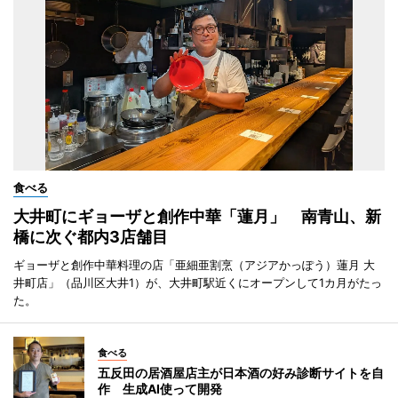
食べる
大井町にギョーザと創作中華「蓮月」 南青山、新
橋に次ぐ都内3店舗目
ギョーザと創作中華料理の店「亜細亜割烹（アジアかっぽう）蓮月 大
井町店」（品川区大井1）が、大井町駅近くにオープンして1カ月がたっ
た。
食べる
五反田の居酒屋店主が日本酒の好み診断サイトを自
作 生成AI使って開発