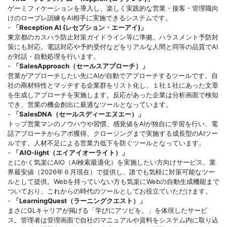
ゲーミフィケーションを導入し、楽しく実践的な営業・接客・管理職向
けのロープレ訓練をAI相手に実施できるシステムです。
-
「Reception AI (レセプション・エーアイ)」
東京都のカスハラ防止対策ガイドライン等に準拠。ハラスメント予防対
策にも対応。電話対応や予約受付などをリアルな人間と同等の品質でAI
が対話・自動処理を行います。
-
「SalesApproach（セールスアプローチ）」
営業がアプローチしたい先にAIが自動でアプローチするツールです。自
社の商材特性とマッチする企業群をリスト化し、１社１社にあった文章
を生成しアプローチを実施します。反応があった企業は分析画面で検知
でき、営業の機会創出に最適なツールとなっています。
-
「SalesDNA（セールスディーエヌエー）」
トップ営業マンのノウハウや習慣、感覚値をAIが独自に学習を行い、電
話アプローチからアポ獲得、クロージングまで実施する成長型のAIツー
ルです。人材不足による営業力低下を防ぐツールとなっています。
-
「AIO-light（エイアイオーライト）」
とにかく気楽にAIO（AI検索最適化）を実施したい方向けサービス。業
界最安値（2026年６月現在）で提供し、誰でも気軽に対策可能なツー
ルとして提供。Webを持っていない方も気楽にWebの自動生成機能まで
ついており、これからの時代のツールとしてお役立ていただけます。
-
「LearningQuest（ラーニングクエスト）」
まさにGLキャリアが掲げる「学びにアソビを。」を体現したサービ
ス。管理者は管理画面で自社のマニュアルや資料をシステム内に取り込