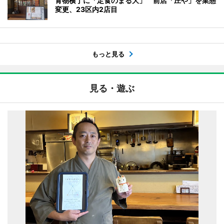
青物横丁に「定食のまる大」 前店「庄や」を業態
変更、23区内2店目
もっと見る
見る・遊ぶ