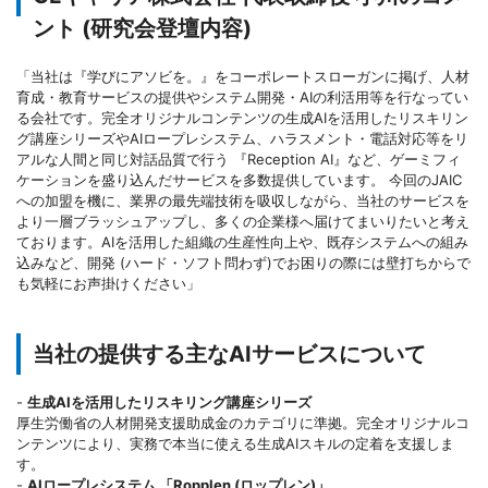
ント (研究会登壇内容)
「当社は『学びにアソビを。』をコーポレートスローガンに掲げ、人材
育成・教育サービスの提供やシステム開発・AIの利活用等を行なってい
る会社です。完全オリジナルコンテンツの生成AIを活用したリスキリン
グ講座シリーズやAIロープレシステム、ハラスメント・電話対応等をリ
アルな人間と同じ対話品質で行う 『Reception AI』など、ゲーミフィ
ケーションを盛り込んだサービスを多数提供しています。 今回のJAIC
への加盟を機に、業界の最先端技術を吸収しながら、当社のサービスを
より一層ブラッシュアップし、多くの企業様へ届けてまいりたいと考え
ております。AIを活用した組織の生産性向上や、既存システムへの組み
込みなど、開発 (ハード・ソフト問わず)でお困りの際には壁打ちからで
も気軽にお声掛けください」
当社の提供する主なAIサービスについて
-
生成AIを活用したリスキリング講座シリーズ
厚生労働省の人材開発支援助成金のカテゴリに準拠。完全オリジナルコ
ンテンツにより、実務で本当に使える生成AIスキルの定着を支援しま
す。
-
AIロープレシステム 「Ropplen (ロップレン)」