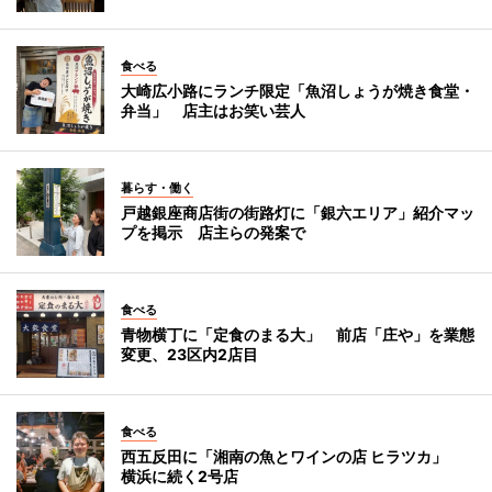
食べる
大崎広小路にランチ限定「魚沼しょうが焼き食堂・
弁当」 店主はお笑い芸人
暮らす・働く
戸越銀座商店街の街路灯に「銀六エリア」紹介マッ
プを掲示 店主らの発案で
食べる
青物横丁に「定食のまる大」 前店「庄や」を業態
変更、23区内2店目
食べる
西五反田に「湘南の魚とワインの店 ヒラツカ」
横浜に続く2号店