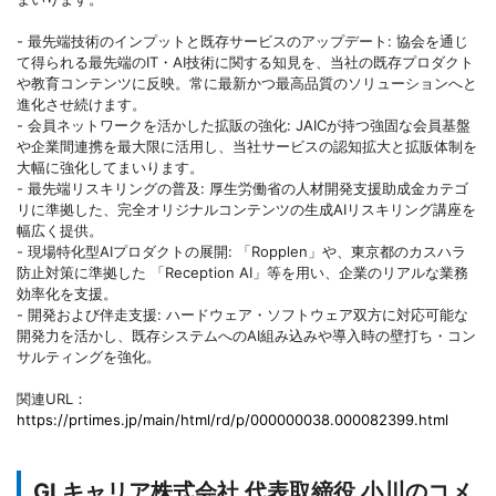
- 最先端技術のインプットと既存サービスのアップデート: 協会を通じ
て得られる最先端のIT・AI技術に関する知見を、当社の既存プロダクト
や教育コンテンツに反映。常に最新かつ最高品質のソリューションへと
進化させ続けます。
- 会員ネットワークを活かした拡販の強化: JAICが持つ強固な会員基盤
や企業間連携を最大限に活用し、当社サービスの認知拡大と拡販体制を
大幅に強化してまいります。
- 最先端リスキリングの普及: 厚生労働省の人材開発支援助成金カテゴ
リに準拠した、完全オリジナルコンテンツの生成AIリスキリング講座を
幅広く提供。
- 現場特化型AIプロダクトの展開: 「Ropplen」や、東京都のカスハラ
防止対策に準拠した 「Reception AI」等を用い、企業のリアルな業務
効率化を支援。
- 開発および伴走支援: ハードウェア・ソフトウェア双方に対応可能な
開発力を活かし、既存システムへのAI組み込みや導入時の壁打ち・コン
サルティングを強化。
関連URL：
https://prtimes.jp/main/html/rd/p/000000038.000082399.html
GLキャリア株式会社 代表取締役 小川のコメ