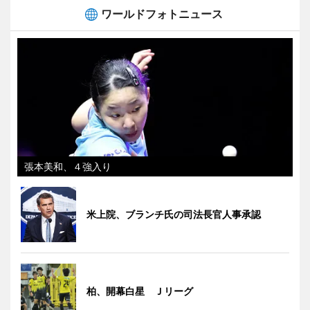
ワールドフォトニュース
張本美和、４強入り
米上院、ブランチ氏の司法長官人事承認
柏、開幕白星 Ｊリーグ