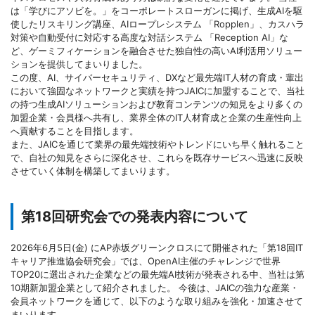
は「学びにアソビを。」をコーポレートスローガンに掲げ、生成AIを駆
使したリスキリング講座、AIロープレシステム 「Ropplen」、カスハラ
対策や自動受付に対応する高度な対話システム 「Reception AI」な
ど、ゲーミフィケーションを融合させた独自性の高いAI利活用ソリュー
ションを提供してまいりました。
この度、AI、サイバーセキュリティ、DXなど最先端IT人材の育成・輩出
において強固なネットワークと実績を持つJAICに加盟することで、当社
の持つ生成AIソリューションおよび教育コンテンツの知見をより多くの
加盟企業・会員様へ共有し、業界全体のIT人材育成と企業の生産性向上
へ貢献することを目指します。
また、JAICを通じて業界の最先端技術やトレンドにいち早く触れること
で、自社の知見をさらに深化させ、これらを既存サービスへ迅速に反映
させていく体制を構築してまいります。
第18回研究会での発表内容について
2026年6月5日(金) にAP赤坂グリーンクロスにて開催された「第18回IT
キャリア推進協会研究会」では、OpenAI主催のチャレンジで世界
TOP20に選出された企業などの最先端AI技術が発表される中、当社は第
10期新加盟企業として紹介されました。 今後は、JAICの強力な産業・
会員ネットワークを通じて、以下のような取り組みを強化・加速させて
まいります。