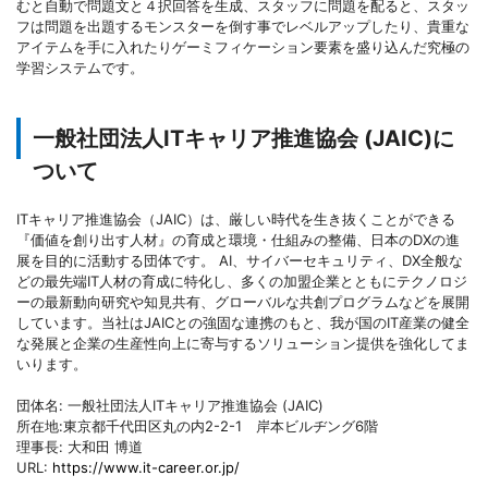
むと自動で問題文と４択回答を生成、スタッフに問題を配ると、スタッ
フは問題を出題するモンスターを倒す事でレベルアップしたり、貴重な
アイテムを手に入れたりゲーミフィケーション要素を盛り込んだ究極の
学習システムです。
一般社団法人ITキャリア推進協会 (JAIC)に
ついて
ITキャリア推進協会（JAIC）は、厳しい時代を生き抜くことができる
『価値を創り出す人材』の育成と環境・仕組みの整備、日本のDXの進
展を目的に活動する団体です。 AI、サイバーセキュリティ、DX全般な
どの最先端IT人材の育成に特化し、多くの加盟企業とともにテクノロジ
ーの最新動向研究や知見共有、グローバルな共創プログラムなどを展開
しています。当社はJAICとの強固な連携のもと、我が国のIT産業の健全
な発展と企業の生産性向上に寄与するソリューション提供を強化してま
いります。
団体名: 一般社団法人ITキャリア推進協会 (JAIC)
所在地:東京都千代田区丸の内2-2-1 岸本ビルヂング6階
理事長: 大和田 博道
URL:
https://www.it-career.or.jp/