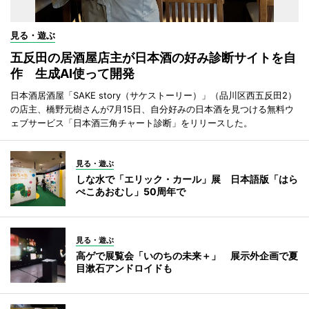
見る・遊ぶ
五反田の居酒屋店主が日本酒の好み診断サイトを自
作 生成AI使って開発
日本酒居酒屋「SAKE story（サケストーリー）」（品川区西五反田2）
の店主、橋野元樹さんが7月15日、自分好みの日本酒を見つける無料ウ
ェブサービス「日本酒三角チャート診断」をリリースした。
見る・遊ぶ
しな水で「エリック・カール」展 日本語版「はら
ぺこあおむし」50周年で
見る・遊ぶ
高ゲで展覧会「いのちの未来＋」 展示外企画で夏
目漱石アンドロイドも