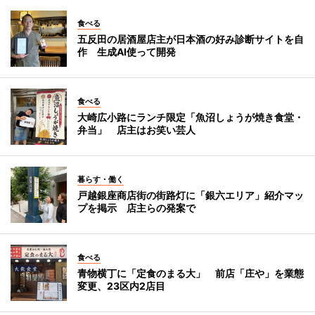
食べる
五反田の居酒屋店主が日本酒の好み診断サイトを自
作 生成AI使って開発
食べる
大崎広小路にランチ限定「魚沼しょうが焼き食堂・
弁当」 店主はお笑い芸人
暮らす・働く
戸越銀座商店街の街路灯に「銀六エリア」紹介マッ
プを掲示 店主らの発案で
食べる
青物横丁に「定食のまる大」 前店「庄や」を業態
変更、23区内2店目