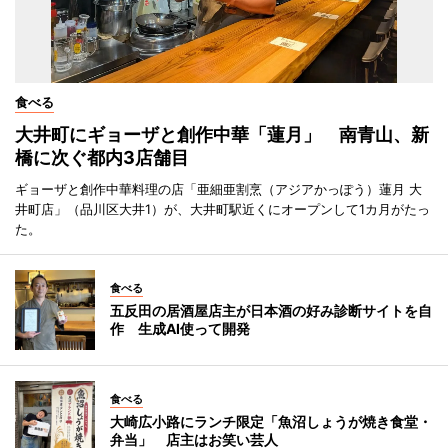
食べる
大井町にギョーザと創作中華「蓮月」 南青山、新
橋に次ぐ都内3店舗目
ギョーザと創作中華料理の店「亜細亜割烹（アジアかっぽう）蓮月 大
井町店」（品川区大井1）が、大井町駅近くにオープンして1カ月がたっ
た。
食べる
五反田の居酒屋店主が日本酒の好み診断サイトを自
作 生成AI使って開発
食べる
大崎広小路にランチ限定「魚沼しょうが焼き食堂・
弁当」 店主はお笑い芸人