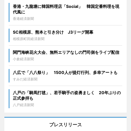
香港・九龍塘に韓国料理店「Social」 韓国定番料理を現
代風に
香港経済新聞
SC相模原、熊本と引き分け J3リーグ開幕
相模原町田経済新聞
関門海峡花火大会、無料エリアなしの門司側をライブ配信
小倉経済新聞
八広で「八八祭り」 1500人が提灯行列、多幸アートも
すみだ経済新聞
八戸の「騎馬打毬」、若手騎手の姿勇ましく 20年ぶりの
正式参拝も
八戸経済新聞
プレスリリース