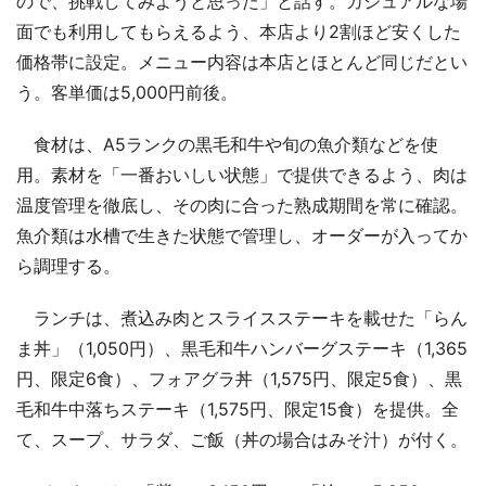
ので、挑戦してみようと思った」と話す。カジュアルな場
面でも利用してもらえるよう、本店より2割ほど安くした
価格帯に設定。メニュー内容は本店とほとんど同じだとい
う。客単価は5,000円前後。
食材は、A5ランクの黒毛和牛や旬の魚介類などを使
用。素材を「一番おいしい状態」で提供できるよう、肉は
温度管理を徹底し、その肉に合った熟成期間を常に確認。
魚介類は水槽で生きた状態で管理し、オーダーが入ってか
ら調理する。
ランチは、煮込み肉とスライスステーキを載せた「らん
ま丼」（1,050円）、黒毛和牛ハンバーグステーキ（1,365
円、限定6食）、フォアグラ丼（1,575円、限定5食）、黒
毛和牛中落ちステーキ（1,575円、限定15食）を提供。全
て、スープ、サラダ、ご飯（丼の場合はみそ汁）が付く。