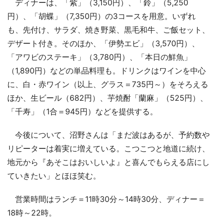
ディナーは、「紫」（3,150円）、「鈴」（5,250
円）、「胡蝶」（7,350円）の3コースを用意。いずれ
も、先付け、サラダ、焼き野菜、黒毛和牛、ご飯セット、
デザート付き。そのほか、「伊勢エビ」（3,570円）、
「アワビのステーキ」（3,780円）、「本日の鮮魚」
（1,890円）などの単品料理も。ドリンクはワインを中心
に、白・赤ワイン（以上、グラス＝735円～）をそろえる
ほか、生ビール（682円）、芋焼酎「蘭麻」（525円）、
「千寿」（1合＝945円）などを提供する。
今後について、沼野さんは「まだ波はあるが、予約数や
リピーターは着実に増えている。こつこつと地道に続け、
地元から『あそこはおいしいよ』と喜んでもらえる店にし
ていきたい」とほほ笑む。
営業時間はランチ＝11時30分～14時30分、ディナー＝
18時～22時。