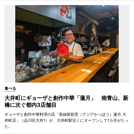
食べる
大井町にギョーザと創作中華「蓮月」 南青山、新
橋に次ぐ都内3店舗目
ギョーザと創作中華料理の店「亜細亜割烹（アジアかっぽう）蓮月 大
井町店」（品川区大井1）が、大井町駅近くにオープンして1カ月がたっ
た。