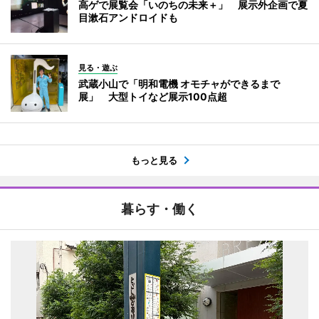
高ゲで展覧会「いのちの未来＋」 展示外企画で夏
目漱石アンドロイドも
見る・遊ぶ
武蔵小山で「明和電機 オモチャができるまで
展」 大型トイなど展示100点超
もっと見る
暮らす・働く