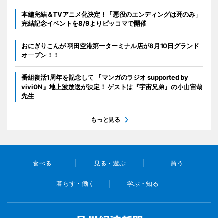
本編完結＆TVアニメ化決定！「悪役のエンディングは死のみ」
完結記念イベントを8/9よりピッコマで開催
おにぎりこんが 羽田空港第一ターミナル店が8月10日グランド
オープン！！
番組復活1周年を記念して 『マンガのラジオ supported by
viviON』地上波放送が決定！ ゲストは『宇宙兄弟』の小山宙哉
先生
もっと見る
食べる
見る・遊ぶ
買う
暮らす・働く
学ぶ・知る