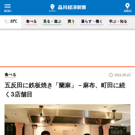
33°C
食べる
見る・遊ぶ
買う
暮らす・働く
学ぶ・知る
食べる
2012.05.23
五反田に鉄板焼き「蘭麻」－麻布、町田に続
く3店舗目