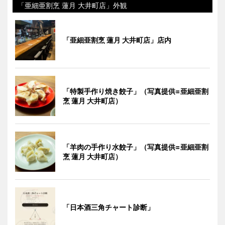
「亜細亜割烹 蓮月 大井町店」外観
「亜細亜割烹 蓮月 大井町店」店内
「特製手作り焼き餃子」（写真提供=亜細亜割
烹 蓮月 大井町店）
「羊肉の手作り水餃子」（写真提供=亜細亜割
烹 蓮月 大井町店）
「日本酒三角チャート診断」