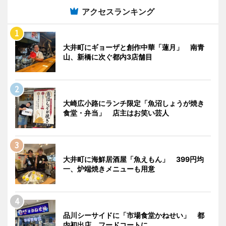
アクセスランキング
大井町にギョーザと創作中華「蓮月」 南青
山、新橋に次ぐ都内3店舗目
大崎広小路にランチ限定「魚沼しょうが焼き
食堂・弁当」 店主はお笑い芸人
大井町に海鮮居酒屋「魚えもん」 399円均
一、炉端焼きメニューも用意
品川シーサイドに「市場食堂かねせい」 都
内初出店、フードコートに