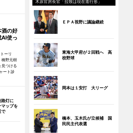
木原官房長官「拉致は現在進行形」
ＥＰＡ視野に議論継続
本酒の好
AI使っ
東海大甲府が２回戦へ 高
ストーリ
校野球
、橋野元樹
を見つける
ャート診
岡本は１安打 大リーグ
街路灯に
介マップを
案で
橋本、玉木氏が立候補 国
民民主代表選