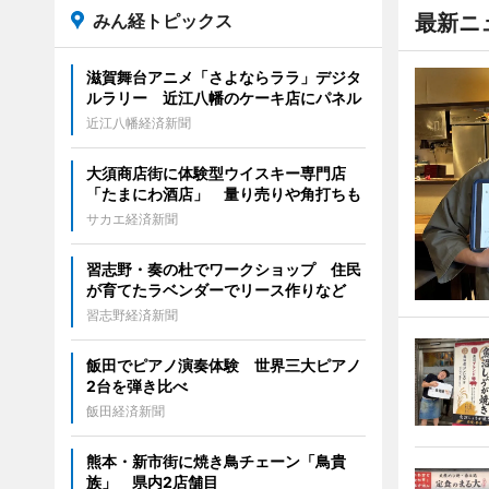
みん経トピックス
最新ニ
滋賀舞台アニメ「さよならララ」デジタ
ルラリー 近江八幡のケーキ店にパネル
近江八幡経済新聞
大須商店街に体験型ウイスキー専門店
「たまにわ酒店」 量り売りや角打ちも
サカエ経済新聞
習志野・奏の杜でワークショップ 住民
が育てたラベンダーでリース作りなど
習志野経済新聞
飯田でピアノ演奏体験 世界三大ピアノ
2台を弾き比べ
飯田経済新聞
熊本・新市街に焼き鳥チェーン「鳥貴
族」 県内2店舗目