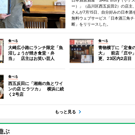
日本酒居酒屋「SAKE story（サケ
ー）」（品川区西五反田2）の店主
さんが7月15日、自分好みの日本酒
無料ウェブサービス「日本酒三角チ
断」をリリースした。
食べる
食べる
大崎広小路にランチ限定「魚
青物横丁に「定食
沼しょうが焼き食堂・弁
大」 前店「庄や
当」 店主はお笑い芸人
更、23区内2店目
食べる
西五反田に「湘南の魚とワイ
ンの店 ヒラツカ」 横浜に続
く2号店
もっと見る
遊ぶ