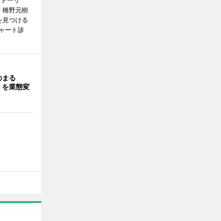
ストーリ
、橋野元樹
を見つける
ャート診
のまる
」を業態変