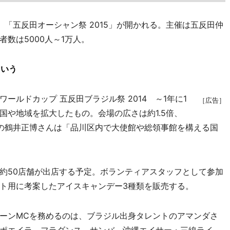
「五反田オーシャン祭 2015」が開かれる。主催は五反田仲
数は5000人～1万人。
という
ルドカップ 五反田ブラジル祭 2014 ～1年に1
［広告］
国や地域を拡大したもの。会場の広さは約1.5倍、
の鶴井正博さんは「品川区内で大使館や総領事館を構える国
約50店舗が出店する予定。ボランティアスタッフとして参加
ト用に考案したアイスキャンデー3種類を販売する。
ーンMCを務めるのは、ブラジル出身タレントのアマンダさ