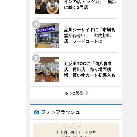
インの店 ヒラツカ」 横浜
に続く2号店
品川シーサイドに「市場食
堂かねせい」 都内初出
店、フードコートに
五反田TOCに「旬八青果
店」再出店 売り場面積
増、買い物カート初導入も
もっと見る
フォトフラッシュ