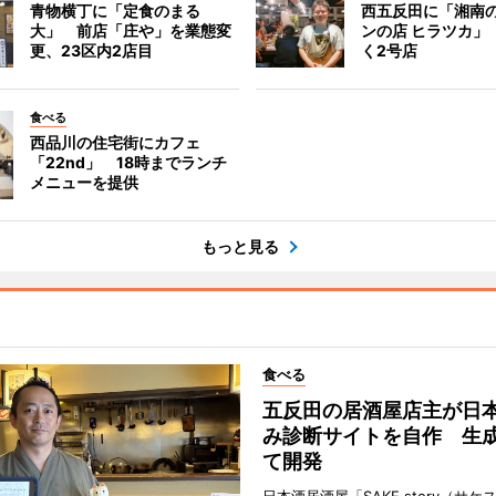
青物横丁に「定食のまる
西五反田に「湘南
大」 前店「庄や」を業態変
ンの店 ヒラツカ」
更、23区内2店目
く2号店
食べる
西品川の住宅街にカフェ
「22nd」 18時までランチ
メニューを提供
もっと見る
食べる
五反田の居酒屋店主が日
み診断サイトを自作 生成
て開発