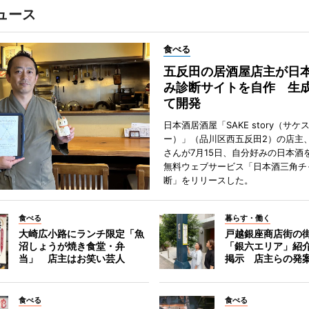
ュース
食べる
五反田の居酒屋店主が日
み診断サイトを自作 生成
て開発
日本酒居酒屋「SAKE story（サケ
ー）」（品川区西五反田2）の店主
さんが7月15日、自分好みの日本酒
無料ウェブサービス「日本酒三角チ
断」をリリースした。
食べる
暮らす・働く
大崎広小路にランチ限定「魚
戸越銀座商店街の
沼しょうが焼き食堂・弁
「銀六エリア」紹
当」 店主はお笑い芸人
掲示 店主らの発
食べる
食べる