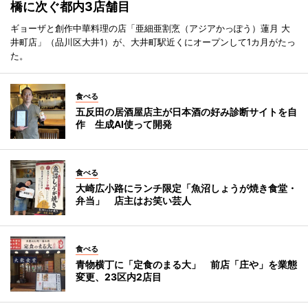
橋に次ぐ都内3店舗目
ギョーザと創作中華料理の店「亜細亜割烹（アジアかっぽう）蓮月 大
井町店」（品川区大井1）が、大井町駅近くにオープンして1カ月がたっ
た。
食べる
五反田の居酒屋店主が日本酒の好み診断サイトを自
作 生成AI使って開発
食べる
大崎広小路にランチ限定「魚沼しょうが焼き食堂・
弁当」 店主はお笑い芸人
食べる
青物横丁に「定食のまる大」 前店「庄や」を業態
変更、23区内2店目