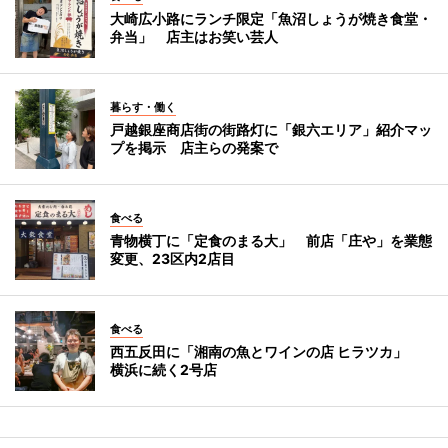
大崎広小路にランチ限定「魚沼しょうが焼き食堂・
弁当」 店主はお笑い芸人
暮らす・働く
戸越銀座商店街の街路灯に「銀六エリア」紹介マッ
プを掲示 店主らの発案で
食べる
青物横丁に「定食のまる大」 前店「庄や」を業態
変更、23区内2店目
食べる
西五反田に「湘南の魚とワインの店 ヒラツカ」
横浜に続く2号店