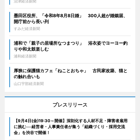
沼津経済新聞
墨田区役所、「令和8年8月8日婚」 300人超が婚姻届、
開庁前から長い列
すみだ経済新聞
浦和で「親子の居場所なつまつり」 浴衣姿でヨーヨー釣
りや和太鼓楽しむ
浦和経済新聞
厚狭に保護猫カフェ「ねことおちゃ」 古民家改築、猫と
の触れ合いも
山口宇部経済新聞
プレスリリース
【9月4日(金)19:30～開催】深刻化する人材不足・障害者雇用
に挑む──経営者・人事責任者が集う「組織づくり・採用交流
会」を渋谷で開催！