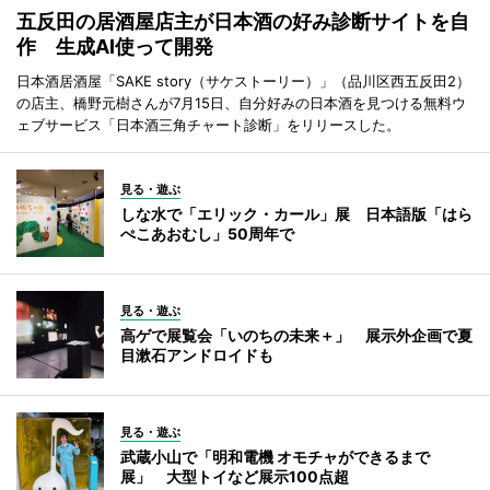
五反田の居酒屋店主が日本酒の好み診断サイトを自
作 生成AI使って開発
日本酒居酒屋「SAKE story（サケストーリー）」（品川区西五反田2）
の店主、橋野元樹さんが7月15日、自分好みの日本酒を見つける無料ウ
ェブサービス「日本酒三角チャート診断」をリリースした。
見る・遊ぶ
しな水で「エリック・カール」展 日本語版「はら
ぺこあおむし」50周年で
見る・遊ぶ
高ゲで展覧会「いのちの未来＋」 展示外企画で夏
目漱石アンドロイドも
見る・遊ぶ
武蔵小山で「明和電機 オモチャができるまで
展」 大型トイなど展示100点超