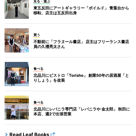
見る・遊ぶ
東五反田にアートギャラリー「ボイルド」 青葉台から
移転、店主は五反田出身
買う
不動前に「フラヌール書店」 店主はフリーランス書店
員の久禮亮太さん
食べる
北品川にビストロ「Torisho」 創業50年の居酒屋「と
りしょう」を改装
食べる
北品川にレバニラ専門店「レバニラや 金太郎」 秋田に
本店、週2で出張営業
Read Leaf Books