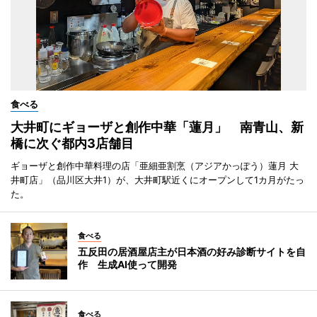
食べる
大井町にギョーザと創作中華「蓮月」 南青山、新
橋に次ぐ都内3店舗目
ギョーザと創作中華料理の店「亜細亜割烹（アジアかっぽう）蓮月 大
井町店」（品川区大井1）が、大井町駅近くにオープンして1カ月がたっ
た。
食べる
五反田の居酒屋店主が日本酒の好み診断サイトを自
作 生成AI使って開発
食べる