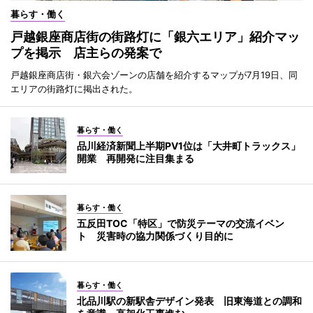
暮らす・働く
戸越銀座商店街の街路灯に「銀六エリア」紹介マッ
プを掲示 店主らの発案で
戸越銀座商店街・銀六会ゾーンの店舗を紹介するマップが7月19日、同
エリアの街路灯に掲出された。
暮らす・働く
品川経済新聞上半期PV1位は「大井町トラックス」
開業 再開発に注目集まる
暮らす・働く
五反田TOC「特区」で防災テーマの交流イベン
ト 災害時の協力関係づくり目的に
暮らす・働く
北品川駅の新駅舎デザイン発表 旧東海道との調和