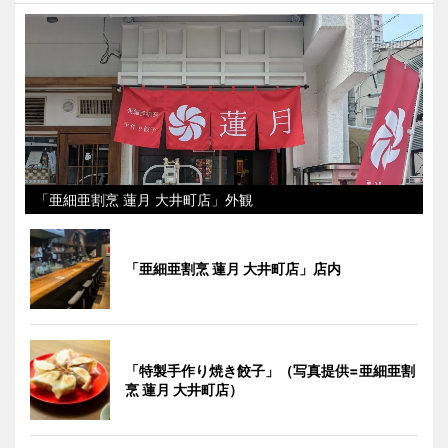
「亜細亜割烹 蓮月 大井町店」外観
「亜細亜割烹 蓮月 大井町店」店内
「特製手作り焼き餃子」（写真提供=亜細亜割
烹 蓮月 大井町店）