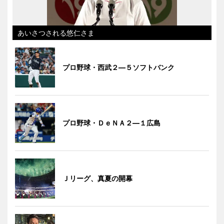
あいさつされる悠仁さま
プロ野球・西武２―５ソフトバンク
プロ野球・ＤｅＮＡ２―１広島
Ｊリーグ、真夏の開幕