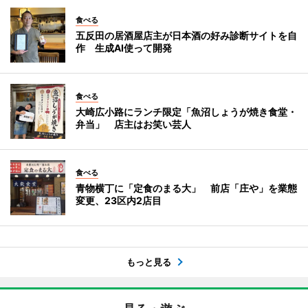
食べる
五反田の居酒屋店主が日本酒の好み診断サイトを自
作 生成AI使って開発
食べる
大崎広小路にランチ限定「魚沼しょうが焼き食堂・
弁当」 店主はお笑い芸人
食べる
青物横丁に「定食のまる大」 前店「庄や」を業態
変更、23区内2店目
もっと見る