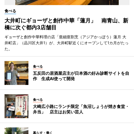
食べる
大井町にギョーザと創作中華「蓮月」 南青山、新
橋に次ぐ都内3店舗目
ギョーザと創作中華料理の店「亜細亜割烹（アジアかっぽう）蓮月 大
井町店」（品川区大井1）が、大井町駅近くにオープンして1カ月がたっ
た。
食べる
五反田の居酒屋店主が日本酒の好み診断サイトを自
作 生成AI使って開発
食べる
大崎広小路にランチ限定「魚沼しょうが焼き食堂・
弁当」 店主はお笑い芸人
暮らす・働く