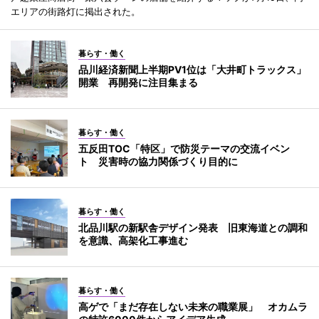
エリアの街路灯に掲出された。
暮らす・働く
品川経済新聞上半期PV1位は「大井町トラックス」
開業 再開発に注目集まる
暮らす・働く
五反田TOC「特区」で防災テーマの交流イベン
ト 災害時の協力関係づくり目的に
暮らす・働く
北品川駅の新駅舎デザイン発表 旧東海道との調和
を意識、高架化工事進む
暮らす・働く
高ゲで「まだ存在しない未来の職業展」 オカムラ