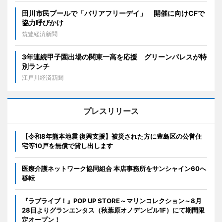
田川市民プールで「バリアフリーデイ」 開催に向けCFで
協力呼びかけ
筑豊経済新聞
3年連続甲子園出場の関東一高を応援 グリーンパレスが特
別ランチ
江戸川経済新聞
プレスリリース
【令和8年熊本地震 復興支援】被災された方に豊島区の公営住
宅等10戸を無償で貸し出します
医療介護ネットワーク協同組合 本店事務所をサンシャイン60へ
移転
『ラブライブ！』POP UP STORE～マリンコレクション～8月
28日よりグランエンタス（秋葉原オノデンビル1F）にて期間限
定オープン！