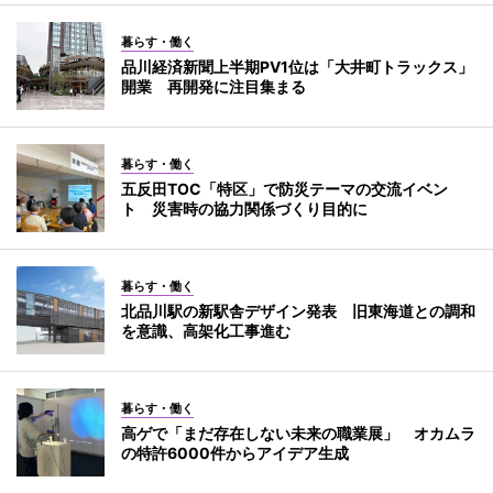
暮らす・働く
品川経済新聞上半期PV1位は「大井町トラックス」
開業 再開発に注目集まる
暮らす・働く
五反田TOC「特区」で防災テーマの交流イベン
ト 災害時の協力関係づくり目的に
暮らす・働く
北品川駅の新駅舎デザイン発表 旧東海道との調和
を意識、高架化工事進む
暮らす・働く
高ゲで「まだ存在しない未来の職業展」 オカムラ
の特許6000件からアイデア生成