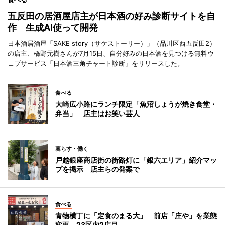
五反田の居酒屋店主が日本酒の好み診断サイトを自
作 生成AI使って開発
日本酒居酒屋「SAKE story（サケストーリー）」（品川区西五反田2）
の店主、橋野元樹さんが7月15日、自分好みの日本酒を見つける無料ウ
ェブサービス「日本酒三角チャート診断」をリリースした。
食べる
大崎広小路にランチ限定「魚沼しょうが焼き食堂・
弁当」 店主はお笑い芸人
暮らす・働く
戸越銀座商店街の街路灯に「銀六エリア」紹介マッ
プを掲示 店主らの発案で
食べる
青物横丁に「定食のまる大」 前店「庄や」を業態
変更、23区内2店目