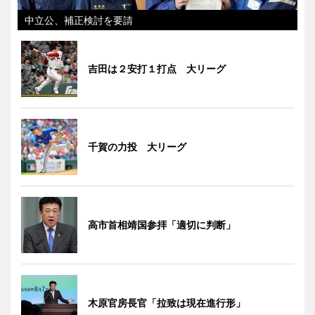
中立公、補正検討を要請
吉田は２安打１打点 大リーグ
千賀の力投 大リーグ
高市首相靖国参拝「適切に判断」
木原官房長官「拉致は現在進行形」