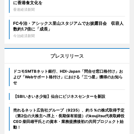
に香港食文化を
香港経済新聞
FC今治・アシックス里山スタジアムでお披露目会 収容人
数約1.7倍に「成長」
今治経済新聞
プレスリリース
ドコモSMTBネット銀行、HDI-Japan「問合せ窓口格付け」お
よび「Webサポート格付け」における「三つ星」獲得のお知ら
せ
【SBIいきいき少短】仙台にビジネスセンターを新設
売れるネット広告社グループ（9235）、約５％の株式取得予定
（第2位の大株主へ浮上・長期保有前提）のkoujitsu代表取締役
CEO 柴田雄平氏との資本・業務提携後初の共同プロジェクト始
動！