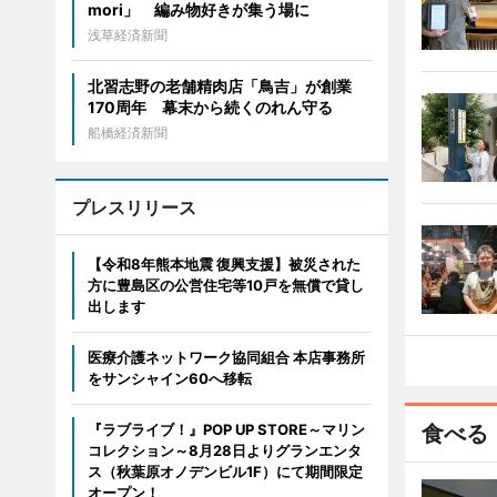
mori」 編み物好きが集う場に
浅草経済新聞
北習志野の老舗精肉店「鳥吉」が創業
170周年 幕末から続くのれん守る
船橋経済新聞
プレスリリース
【令和8年熊本地震 復興支援】被災された
方に豊島区の公営住宅等10戸を無償で貸し
出します
医療介護ネットワーク協同組合 本店事務所
をサンシャイン60へ移転
『ラブライブ！』POP UP STORE～マリン
食べる
コレクション～8月28日よりグランエンタ
ス（秋葉原オノデンビル1F）にて期間限定
オープン！