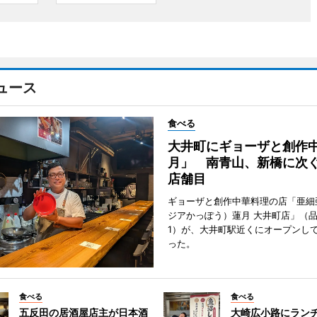
ュース
食べる
大井町にギョーザと創作
月」 南青山、新橋に次ぐ
店舗目
ギョーザと創作中華料理の店「亜細
ジアかっぽう）蓮月 大井町店」（
1）が、大井町駅近くにオープンして
った。
食べる
食べる
五反田の居酒屋店主が日本酒
大崎広小路にラン