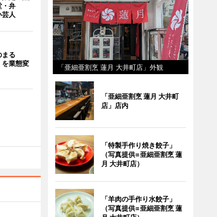
堂・弁
い芸人
のまる
」を業態変
「亜細亜割烹 蓮月 大井町店」外観
「亜細亜割烹 蓮月 大井町
店」店内
「特製手作り焼き餃子」
（写真提供=亜細亜割烹 蓮
月 大井町店）
「羊肉の手作り水餃子」
（写真提供=亜細亜割烹 蓮