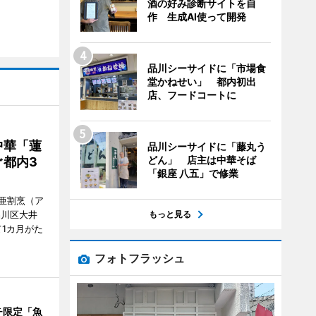
酒の好み診断サイトを自
作 生成AI使って開発
品川シーサイドに「市場食
堂かねせい」 都内初出
店、フードコートに
中華「蓮
品川シーサイドに「藤丸う
どん」 店主は中華そば
都内3
「銀座 八五」で修業
亜割烹（ア
もっと見る
品川区大井
1カ月がた
フォトフラッシュ
チ限定「魚