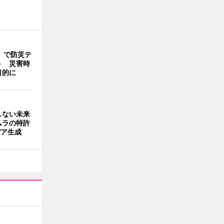
」で防災テ
ト 災害時
目的に
しない未来
ムラの特許
デア生成