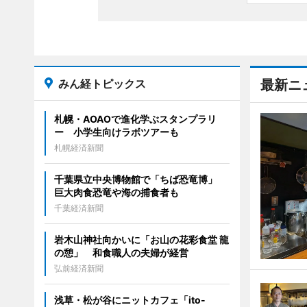
みん経トピックス
最新ニ
札幌・AOAOで進化学ぶスタンプラリ
ー 小学生向けラボツアーも
札幌経済新聞
千葉県立中央博物館で「ちば恐竜博」
巨大肉食恐竜や海の捕食者も
千葉経済新聞
岩木山神社向かいに「お山の花彩食堂 龍
の憩」 和食職人の夫婦が経営
弘前経済新聞
浅草・松が谷にニットカフェ「ito-