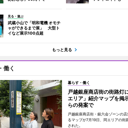
見る・遊ぶ
武蔵小山で「明和電機 オモチ
ャができるまで展」 大型ト
イなど展示100点超
もっと見る
・働く
暮らす・働く
戸越銀座商店街の街路灯
エリア」紹介マップを掲
らの発案で
戸越銀座商店街・銀六会ゾーンの店
るマップが7月19日、同エリアの街
された。