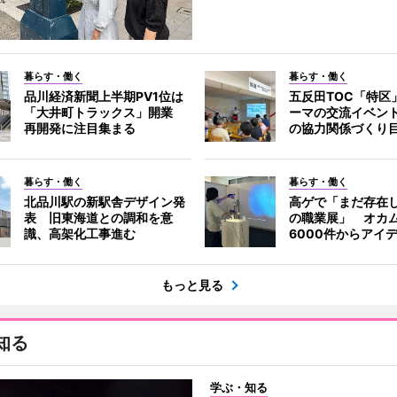
暮らす・働く
暮らす・働く
品川経済新聞上半期PV1位は
五反田TOC「特区
「大井町トラックス」開業
ーマの交流イベン
再開発に注目集まる
の協力関係づくり
暮らす・働く
暮らす・働く
北品川駅の新駅舎デザイン発
高ゲで「まだ存在
表 旧東海道との調和を意
の職業展」 オカ
識、高架化工事進む
6000件からアイ
もっと見る
知る
学ぶ・知る