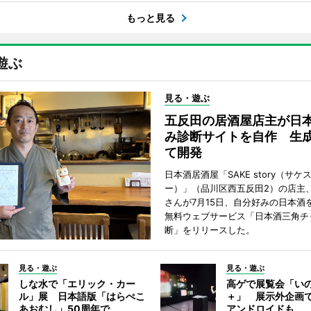
もっと見る
遊ぶ
見る・遊ぶ
五反田の居酒屋店主が日
み診断サイトを自作 生成
て開発
日本酒居酒屋「SAKE story（サケ
ー）」（品川区西五反田2）の店主
さんが7月15日、自分好みの日本酒
無料ウェブサービス「日本酒三角チ
断」をリリースした。
見る・遊ぶ
見る・遊ぶ
しな水で「エリック・カー
高ゲで展覧会「い
ル」展 日本語版「はらぺこ
＋」 展示外企画
あおむし」50周年で
アンドロイドも