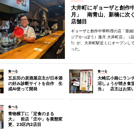
大井町にギョーザと創作
月」 南青山、新橋に次ぐ
店舗目
ギョーザと創作中華料理の店「亜細
ジアかっぽう）蓮月 大井町店」（
1）が、大井町駅近くにオープンして
った。
食べる
食べる
五反田の居酒屋店主が日本酒
大崎広小路にラン
の好み診断サイトを自作 生
沼しょうが焼き食
成AI使って開発
当」 店主はお笑
食べる
青物横丁に「定食のまる
大」 前店「庄や」を業態変
更、23区内2店目