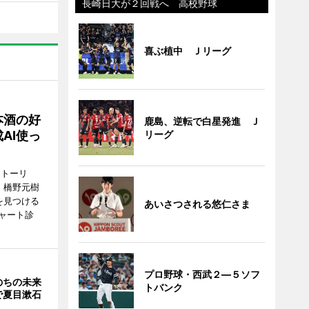
長崎日大が２回戦へ 高校野球
喜ぶ植中 Ｊリーグ
本酒の好
鹿島、逆転で白星発進 Ｊ
リーグ
AI使っ
ストーリ
、橋野元樹
を見つける
あいさつされる悠仁さま
ャート診
プロ野球・西武２―５ソフ
のちの未来
トバンク
で夏目漱石