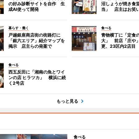
の好み診断サイトを自作 生
沼しょうが焼き食
成AI使って開発
当」 店主はお笑
暮らす・働く
食べる
戸越銀座商店街の街路灯に
青物横丁に「定食
「銀六エリア」紹介マップを
大」 前店「庄や
掲示 店主らの発案で
更、23区内2店目
食べる
西五反田に「湘南の魚とワイ
ンの店 ヒラツカ」 横浜に続
く2号店
もっと見る
食べる