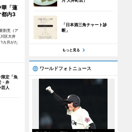
月 大井町店）
中華「蓮
都内3
「日本酒三角チャート診
断」
亜割烹（ア
品川区大井
1カ月がた
もっと見る
ワールドフォトニュース
チ限定「魚
堂・弁
い芸人