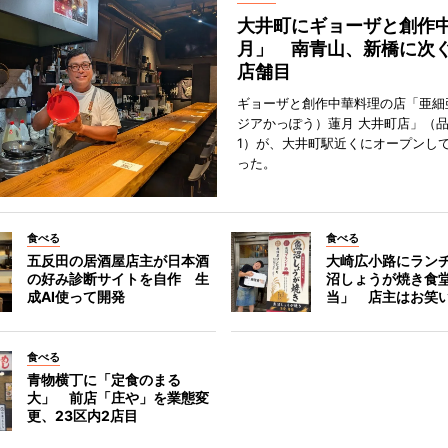
大井町にギョーザと創作
月」 南青山、新橋に次ぐ
店舗目
ギョーザと創作中華料理の店「亜細
ジアかっぽう）蓮月 大井町店」（
1）が、大井町駅近くにオープンして
った。
食べる
食べる
五反田の居酒屋店主が日本酒
大崎広小路にラン
の好み診断サイトを自作 生
沼しょうが焼き食
成AI使って開発
当」 店主はお笑
食べる
青物横丁に「定食のまる
大」 前店「庄や」を業態変
更、23区内2店目