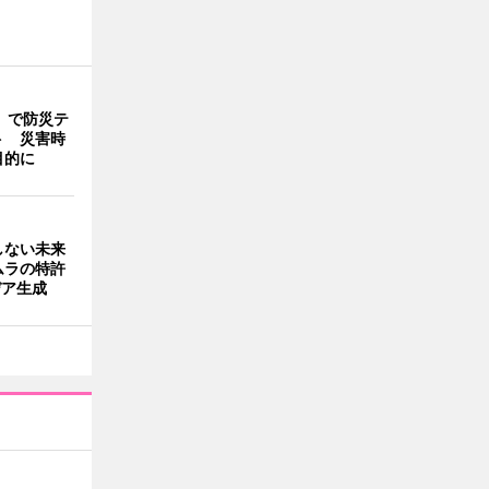
」で防災テ
ト 災害時
目的に
しない未来
ムラの特許
デア生成