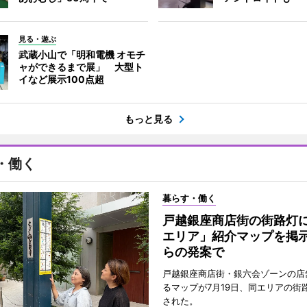
見る・遊ぶ
武蔵小山で「明和電機 オモチ
ャができるまで展」 大型ト
イなど展示100点超
もっと見る
・働く
暮らす・働く
戸越銀座商店街の街路灯
エリア」紹介マップを掲
らの発案で
戸越銀座商店街・銀六会ゾーンの店
るマップが7月19日、同エリアの街
された。