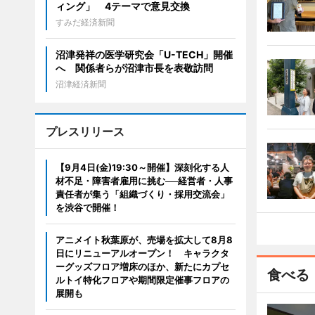
ィング」 4テーマで意見交換
すみだ経済新聞
沼津発祥の医学研究会「U-TECH」開催
へ 関係者らが沼津市長を表敬訪問
沼津経済新聞
プレスリリース
【9月4日(金)19:30～開催】深刻化する人
材不足・障害者雇用に挑む──経営者・人事
責任者が集う「組織づくり・採用交流会」
を渋谷で開催！
アニメイト秋葉原が、売場を拡大して8月8
日にリニューアルオープン！ キャラクタ
ーグッズフロア増床のほか、新たにカプセ
食べる
ルトイ特化フロアや期間限定催事フロアの
展開も