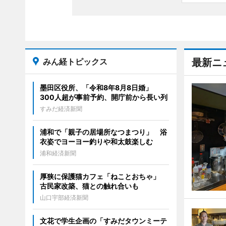
みん経トピックス
最新ニ
墨田区役所、「令和8年8月8日婚」
300人超が事前予約、開庁前から長い列
すみだ経済新聞
浦和で「親子の居場所なつまつり」 浴
衣姿でヨーヨー釣りや和太鼓楽しむ
浦和経済新聞
厚狭に保護猫カフェ「ねことおちゃ」
古民家改築、猫との触れ合いも
山口宇部経済新聞
文花で学生企画の「すみだタウンミーテ