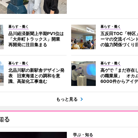
暮らす・働く
暮らす・働く
品川経済新聞上半期PV1位は
五反田TOC「特区
「大井町トラックス」開業
ーマの交流イベン
再開発に注目集まる
の協力関係づくり
暮らす・働く
暮らす・働く
北品川駅の新駅舎デザイン発
高ゲで「まだ存在
表 旧東海道との調和を意
の職業展」 オカ
識、高架化工事進む
6000件からアイ
もっと見る
知る
学ぶ・知る