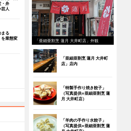
堂・弁
い芸人
のまる
」を業態変
「亜細亜割烹 蓮月 大井町店」外観
「亜細亜割烹 蓮月 大井町
店」店内
「特製手作り焼き餃子」
（写真提供=亜細亜割烹 蓮
月 大井町店）
「羊肉の手作り水餃子」
（写真提供=亜細亜割烹 蓮