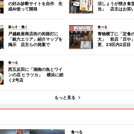
の好み診断サイトを自作 生
沼しょうが焼き食
成AI使って開発
当」 店主はお笑
暮らす・働く
食べる
戸越銀座商店街の街路灯に
青物横丁に「定食
「銀六エリア」紹介マップを
大」 前店「庄や
掲示 店主らの発案で
更、23区内2店目
食べる
西五反田に「湘南の魚とワイ
ンの店 ヒラツカ」 横浜に続
く2号店
もっと見る
食べる