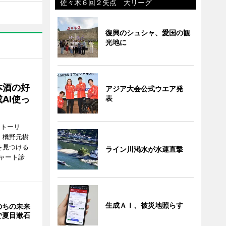
佐々木６回２失点 大リーグ
復興のシュシャ、愛国の観
光地に
本酒の好
アジア大会公式ウエア発
表
AI使っ
ストーリ
、橋野元樹
を見つける
ライン川渇水が水運直撃
ャート診
生成ＡＩ、被災地照らす
のちの未来
で夏目漱石