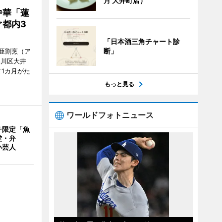
月 大井町店）
中華「蓮
都内3
「日本酒三角チャート診
断」
亜割烹（ア
品川区大井
1カ月がた
もっと見る
ワールドフォトニュース
チ限定「魚
堂・弁
い芸人