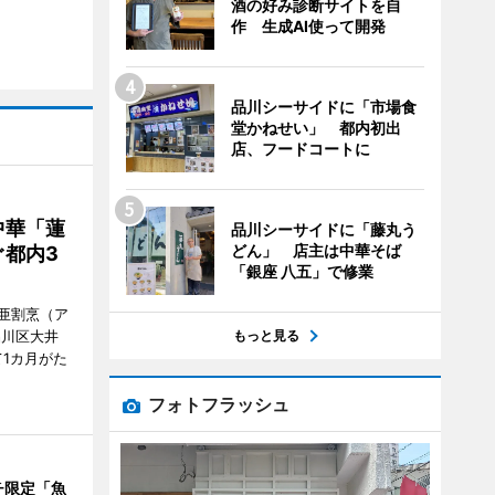
酒の好み診断サイトを自
作 生成AI使って開発
品川シーサイドに「市場食
堂かねせい」 都内初出
店、フードコートに
中華「蓮
品川シーサイドに「藤丸う
どん」 店主は中華そば
都内3
「銀座 八五」で修業
亜割烹（ア
もっと見る
品川区大井
1カ月がた
フォトフラッシュ
チ限定「魚