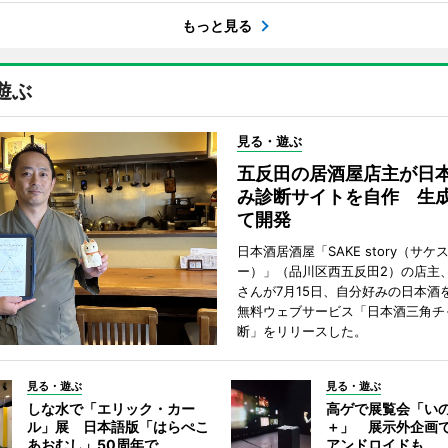
もっと見る
遊ぶ
見る・遊ぶ
五反田の居酒屋店主が日
み診断サイトを自作 生成
て開発
日本酒居酒屋「SAKE story（サケ
ー）」（品川区西五反田2）の店主
さんが7月15日、自分好みの日本酒
無料ウェブサービス「日本酒三角チ
断」をリリースした。
見る・遊ぶ
見る・遊ぶ
しな水で「エリック・カー
高ゲで展覧会「い
ル」展 日本語版「はらぺこ
＋」 展示外企画
あおむし」50周年で
アンドロイドも