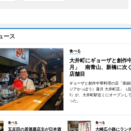
ュース
食べる
大井町にギョーザと創作
月」 南青山、新橋に次ぐ
店舗目
ギョーザと創作中華料理の店「亜細
ジアかっぽう）蓮月 大井町店」（
1）が、大井町駅近くにオープンして
った。
食べる
食べる
五反田の居酒屋店主が日本酒
大崎広小路にラン