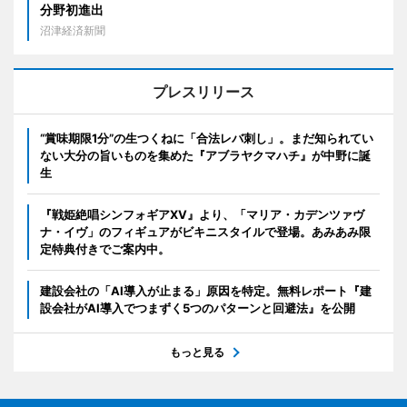
分野初進出
沼津経済新聞
プレスリリース
“賞味期限1分”の生つくねに「合法レバ刺し」。まだ知られてい
ない大分の旨いものを集めた『アブラヤクマハチ』が中野に誕
生
『戦姫絶唱シンフォギアXV』より、「マリア・カデンツァヴ
ナ・イヴ」のフィギュアがビキニスタイルで登場。あみあみ限
定特典付きでご案内中。
建設会社の「AI導入が止まる」原因を特定。無料レポート『建
設会社がAI導入でつまずく5つのパターンと回避法』を公開
もっと見る