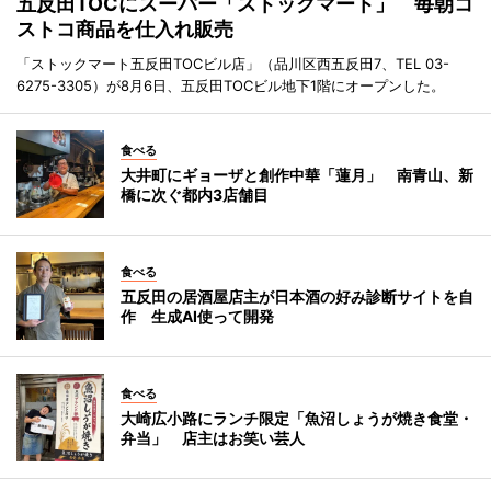
五反田TOCにスーパー「ストックマート」 毎朝コ
ストコ商品を仕入れ販売
「ストックマート五反田TOCビル店」（品川区西五反田7、TEL 03-
6275-3305）が8月6日、五反田TOCビル地下1階にオープンした。
食べる
大井町にギョーザと創作中華「蓮月」 南青山、新
橋に次ぐ都内3店舗目
食べる
五反田の居酒屋店主が日本酒の好み診断サイトを自
作 生成AI使って開発
食べる
大崎広小路にランチ限定「魚沼しょうが焼き食堂・
弁当」 店主はお笑い芸人