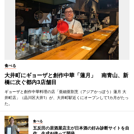
食べる
大井町にギョーザと創作中華「蓮月」 南青山、新
橋に次ぐ都内3店舗目
ギョーザと創作中華料理の店「亜細亜割烹（アジアかっぽう）蓮月 大
井町店」（品川区大井1）が、大井町駅近くにオープンして1カ月がたっ
た。
食べる
五反田の居酒屋店主が日本酒の好み診断サイトを自
作 生成AI使って開発