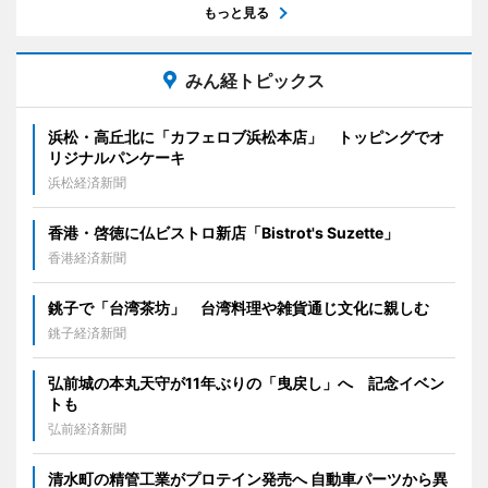
もっと見る
みん経トピックス
浜松・高丘北に「カフェロブ浜松本店」 トッピングでオ
リジナルパンケーキ
浜松経済新聞
香港・啓徳に仏ビストロ新店「Bistrot's Suzette」
香港経済新聞
銚子で「台湾茶坊」 台湾料理や雑貨通じ文化に親しむ
銚子経済新聞
弘前城の本丸天守が11年ぶりの「曳戻し」へ 記念イベン
トも
弘前経済新聞
清水町の精管工業がプロテイン発売へ 自動車パーツから異