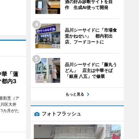
酒の好み診断サイトを自
作 生成AI使って開発
品川シーサイドに「市場食
堂かねせい」 都内初出
店、フードコートに
品川シーサイドに「藤丸う
どん」 店主は中華そば
中華「蓮
「銀座 八五」で修業
都内3
もっと見る
亜割烹（ア
品川区大井
1カ月がた
フォトフラッシュ