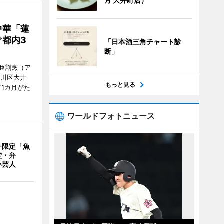
月 大井町店）
中華「蓮
都内3
「日本酒三角チャート診
断」
亜割烹（ア
品川区大井
もっと見る
1カ月がた
ワールドフォトニュース
チ限定「魚
堂・弁
い芸人