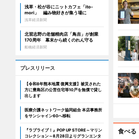
浅草・松が谷にニットカフェ「ito-
mori」 編み物好きが集う場に
浅草経済新聞
北習志野の老舗精肉店「鳥吉」が創業
170周年 幕末から続くのれん守る
船橋経済新聞
プレスリリース
【令和8年熊本地震 復興支援】被災された
方に豊島区の公営住宅等10戸を無償で貸し
出します
医療介護ネットワーク協同組合 本店事務所
をサンシャイン60へ移転
『ラブライブ！』POP UP STORE～マリン
食べる
コレクション～8月28日よりグランエンタ