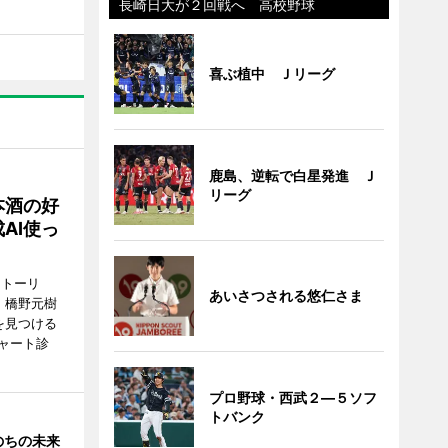
長崎日大が２回戦へ 高校野球
喜ぶ植中 Ｊリーグ
鹿島、逆転で白星発進 Ｊ
リーグ
本酒の好
AI使っ
ストーリ
あいさつされる悠仁さま
、橋野元樹
を見つける
ャート診
プロ野球・西武２―５ソフ
トバンク
のちの未来