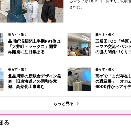
るマップが7月19日、同エリアの街
された。
暮らす・働く
暮らす・働く
品川経済新聞上半期PV1位は
五反田TOC「特区
「大井町トラックス」開業
ーマの交流イベン
再開発に注目集まる
の協力関係づくり
暮らす・働く
暮らす・働く
北品川駅の新駅舎デザイン発
高ゲで「まだ存在
表 旧東海道との調和を意
の職業展」 オカ
識、高架化工事進む
6000件からアイ
もっと見る
知る