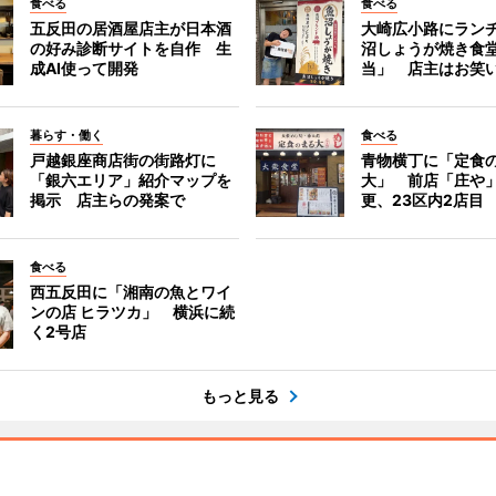
食べる
食べる
五反田の居酒屋店主が日本酒
大崎広小路にラン
の好み診断サイトを自作 生
沼しょうが焼き食
成AI使って開発
当」 店主はお笑
暮らす・働く
食べる
戸越銀座商店街の街路灯に
青物横丁に「定食
「銀六エリア」紹介マップを
大」 前店「庄や
掲示 店主らの発案で
更、23区内2店目
食べる
西五反田に「湘南の魚とワイ
ンの店 ヒラツカ」 横浜に続
く2号店
もっと見る