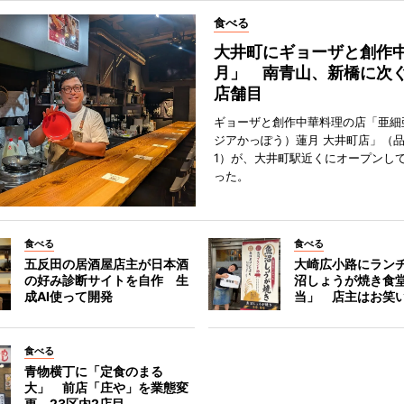
食べる
大井町にギョーザと創作
月」 南青山、新橋に次ぐ
店舗目
ギョーザと創作中華料理の店「亜細
ジアかっぽう）蓮月 大井町店」（
1）が、大井町駅近くにオープンして
った。
食べる
食べる
五反田の居酒屋店主が日本酒
大崎広小路にラン
の好み診断サイトを自作 生
沼しょうが焼き食
成AI使って開発
当」 店主はお笑
食べる
青物横丁に「定食のまる
大」 前店「庄や」を業態変
更、23区内2店目