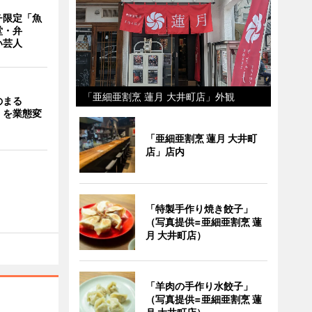
チ限定「魚
堂・弁
い芸人
「亜細亜割烹 蓮月 大井町店」外観
のまる
」を業態変
「亜細亜割烹 蓮月 大井町
店」店内
「特製手作り焼き餃子」
（写真提供=亜細亜割烹 蓮
月 大井町店）
「羊肉の手作り水餃子」
（写真提供=亜細亜割烹 蓮