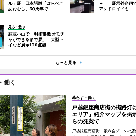
ル」展 日本語版「はらぺこ
＋」 展示外企画
あおむし」50周年で
アンドロイドも
見る・遊ぶ
武蔵小山で「明和電機 オモチ
ャができるまで展」 大型ト
イなど展示100点超
もっと見る
・働く
暮らす・働く
戸越銀座商店街の街路灯
エリア」紹介マップを掲
らの発案で
戸越銀座商店街・銀六会ゾーンの店