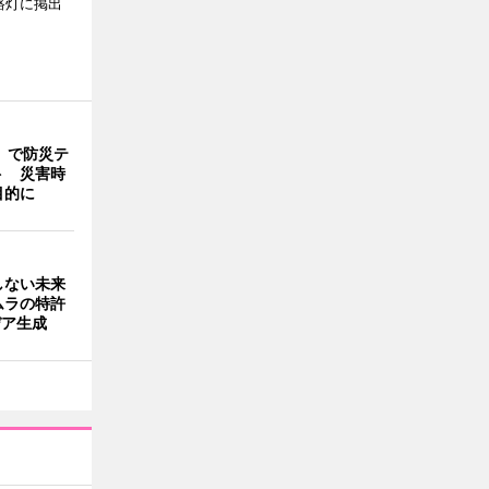
路灯に掲出
」で防災テ
ト 災害時
目的に
しない未来
ムラの特許
デア生成