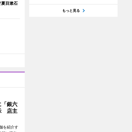
で夏目漱石
もっと見る
に「銀六
示 店主
舗を紹介す