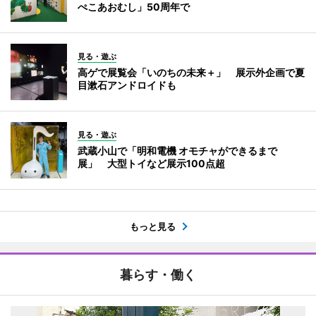
ぺこあおむし」50周年で
見る・遊ぶ
高ゲで展覧会「いのちの未来＋」 展示外企画で夏
目漱石アンドロイドも
見る・遊ぶ
武蔵小山で「明和電機 オモチャができるまで
展」 大型トイなど展示100点超
もっと見る
暮らす・働く