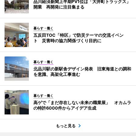
品川経済新聞上半期PV1位は「大井町トラックス」
開業 再開発に注目集まる
暮らす・働く
五反田TOC「特区」で防災テーマの交流イベン
ト 災害時の協力関係づくり目的に
暮らす・働く
北品川駅の新駅舎デザイン発表 旧東海道との調和
を意識、高架化工事進む
暮らす・働く
高ゲで「まだ存在しない未来の職業展」 オカムラ
の特許6000件からアイデア生成
もっと見る