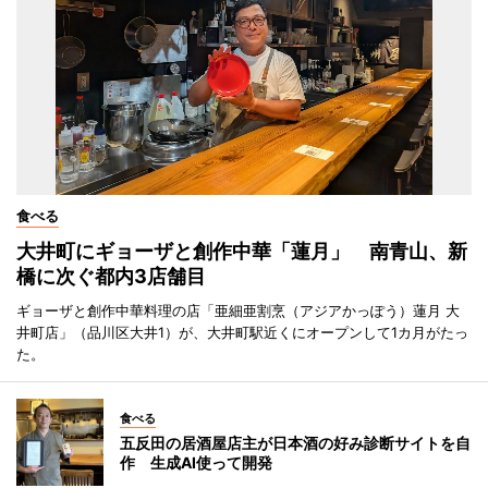
食べる
大井町にギョーザと創作中華「蓮月」 南青山、新
橋に次ぐ都内3店舗目
ギョーザと創作中華料理の店「亜細亜割烹（アジアかっぽう）蓮月 大
井町店」（品川区大井1）が、大井町駅近くにオープンして1カ月がたっ
た。
食べる
五反田の居酒屋店主が日本酒の好み診断サイトを自
作 生成AI使って開発