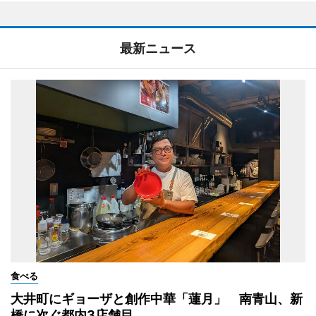
最新ニュース
食べる
大井町にギョーザと創作中華「蓮月」 南青山、新
橋に次ぐ都内3店舗目