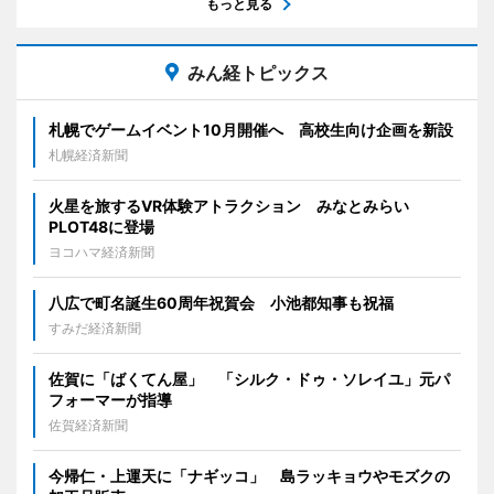
もっと見る
みん経トピックス
札幌でゲームイベント10月開催へ 高校生向け企画を新設
札幌経済新聞
火星を旅するVR体験アトラクション みなとみらい
PLOT48に登場
ヨコハマ経済新聞
八広で町名誕生60周年祝賀会 小池都知事も祝福
すみだ経済新聞
佐賀に「ばくてん屋」 「シルク・ドゥ・ソレイユ」元パ
フォーマーが指導
佐賀経済新聞
今帰仁・上運天に「ナギッコ」 島ラッキョウやモズクの