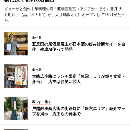
ギョーザと創作中華料理の店「亜細亜割烹（アジアかっぽう）蓮月 大
井町店」（品川区大井1）が、大井町駅近くにオープンして1カ月がたっ
た。
食べる
五反田の居酒屋店主が日本酒の好み診断サイトを自
作 生成AI使って開発
食べる
大崎広小路にランチ限定「魚沼しょうが焼き食堂・
弁当」 店主はお笑い芸人
暮らす・働く
戸越銀座商店街の街路灯に「銀六エリア」紹介マッ
プを掲示 店主らの発案で