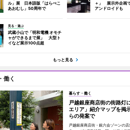
ル」展 日本語版「はらぺこ
＋」 展示外企画
あおむし」50周年で
アンドロイドも
見る・遊ぶ
武蔵小山で「明和電機 オモチ
ャができるまで展」 大型ト
イなど展示100点超
もっと見る
・働く
暮らす・働く
戸越銀座商店街の街路灯
エリア」紹介マップを掲
らの発案で
戸越銀座商店街・銀六会ゾーンの店