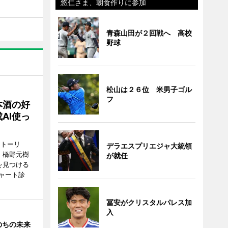
悠仁さま、朝食作りに参加
青森山田が２回戦へ 高校
野球
松山は２６位 米男子ゴル
フ
本酒の好
AI使っ
ストーリ
デラエスプリエジャ大統領
、橋野元樹
が就任
を見つける
ャート診
冨安がクリスタルパレス加
入
のちの未来