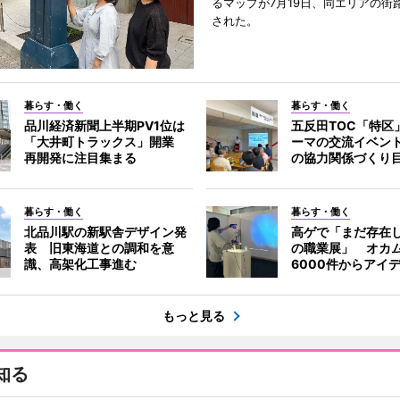
るマップが7月19日、同エリアの街
された。
暮らす・働く
暮らす・働く
品川経済新聞上半期PV1位は
五反田TOC「特区
「大井町トラックス」開業
ーマの交流イベン
再開発に注目集まる
の協力関係づくり
暮らす・働く
暮らす・働く
北品川駅の新駅舎デザイン発
高ゲで「まだ存在
表 旧東海道との調和を意
の職業展」 オカ
識、高架化工事進む
6000件からアイ
もっと見る
知る