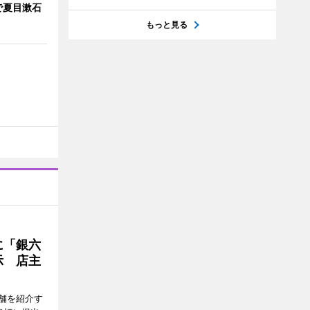
で夏目漱石
もっと見る
に「銀六
示 店主
舗を紹介す