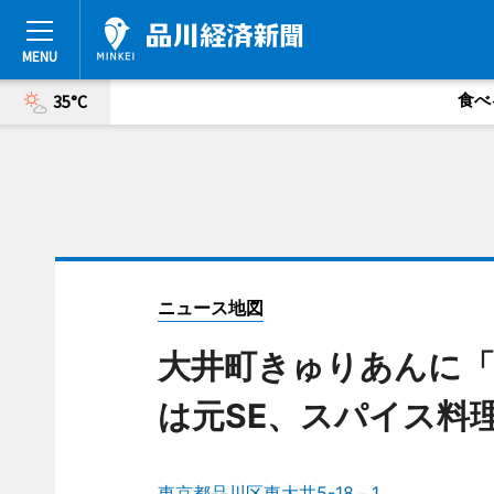
食べ
35°C
ニュース地図
大井町きゅりあんに「
は元SE、スパイス料
東京都品川区東大井5-18－1