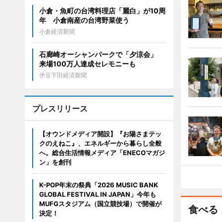
小倉・魚町の台湾料理店「麗白」が10周
年 小倉南産の台湾野菜使う
小倉経済新聞
石廊崎オーシャンパークで「夕涼会」
来場100万人達成セレモニーも
伊豆下田経済新聞
プレスリリース
【オウンドメディア開設】『お陽さまテッ
クのえねこ』、エネルギーから暮らし全般
へ。総合生活情報メディア「ENECOマガジ
ン」を創刊
K-POP年末の祭典「2026 MUSIC BANK
GLOBAL FESTIVAL IN JAPAN」今年も
MUFGスタジアム（国立競技場）で開催が
食べる
決定！