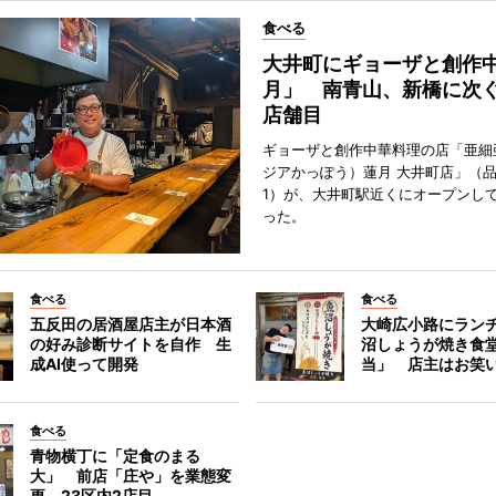
食べる
大井町にギョーザと創作
月」 南青山、新橋に次ぐ
店舗目
ギョーザと創作中華料理の店「亜細
ジアかっぽう）蓮月 大井町店」（
1）が、大井町駅近くにオープンして
った。
食べる
食べる
五反田の居酒屋店主が日本酒
大崎広小路にラン
の好み診断サイトを自作 生
沼しょうが焼き食
成AI使って開発
当」 店主はお笑
食べる
青物横丁に「定食のまる
大」 前店「庄や」を業態変
更、23区内2店目