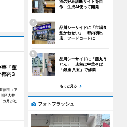
酒の好み診断サイトを自
作 生成AI使って開発
品川シーサイドに「市場食
堂かねせい」 都内初出
店、フードコートに
品川シーサイドに「藤丸う
どん」 店主は中華そば
中華「蓮
「銀座 八五」で修業
都内3
もっと見る
亜割烹（ア
品川区大井
1カ月がた
フォトフラッシュ