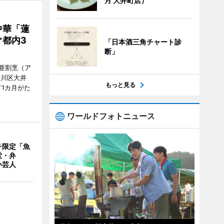
月 大井町店）
中華「蓮
都内3
「日本酒三角チャート診
断」
亜割烹（ア
品川区大井
もっと見る
1カ月がた
ワールドフォトニュース
チ限定「魚
堂・弁
い芸人