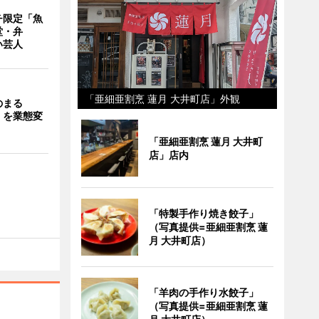
チ限定「魚
堂・弁
い芸人
「亜細亜割烹 蓮月 大井町店」外観
のまる
」を業態変
「亜細亜割烹 蓮月 大井町
店」店内
「特製手作り焼き餃子」
（写真提供=亜細亜割烹 蓮
月 大井町店）
「羊肉の手作り水餃子」
（写真提供=亜細亜割烹 蓮