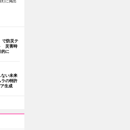
路灯に掲出
」で防災テ
ト 災害時
目的に
しない未来
ムラの特許
デア生成