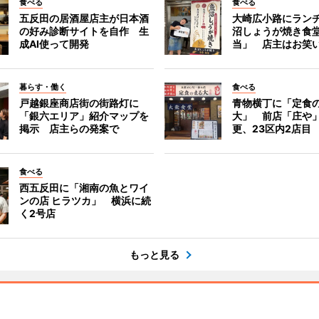
食べる
食べる
五反田の居酒屋店主が日本酒
大崎広小路にラン
の好み診断サイトを自作 生
沼しょうが焼き食
成AI使って開発
当」 店主はお笑
暮らす・働く
食べる
戸越銀座商店街の街路灯に
青物横丁に「定食
「銀六エリア」紹介マップを
大」 前店「庄や
掲示 店主らの発案で
更、23区内2店目
食べる
西五反田に「湘南の魚とワイ
ンの店 ヒラツカ」 横浜に続
く2号店
もっと見る