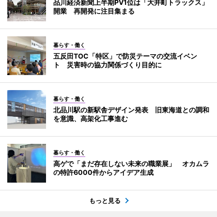
品川経済新聞上半期PV1位は「大井町トラックス」
開業 再開発に注目集まる
暮らす・働く
五反田TOC「特区」で防災テーマの交流イベン
ト 災害時の協力関係づくり目的に
暮らす・働く
北品川駅の新駅舎デザイン発表 旧東海道との調和
を意識、高架化工事進む
暮らす・働く
高ゲで「まだ存在しない未来の職業展」 オカムラ
の特許6000件からアイデア生成
もっと見る