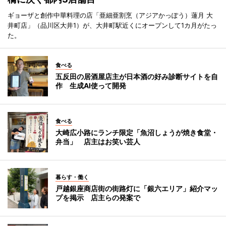
ギョーザと創作中華料理の店「亜細亜割烹（アジアかっぽう）蓮月 大
井町店」（品川区大井1）が、大井町駅近くにオープンして1カ月がたっ
た。
食べる
五反田の居酒屋店主が日本酒の好み診断サイトを自
作 生成AI使って開発
食べる
大崎広小路にランチ限定「魚沼しょうが焼き食堂・
弁当」 店主はお笑い芸人
暮らす・働く
戸越銀座商店街の街路灯に「銀六エリア」紹介マッ
プを掲示 店主らの発案で