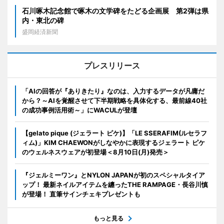
石川啄木記念館で啄木の文学碑をたどる企画展 第2弾は県
内・東北の碑
盛岡経済新聞
プレスリリース
「AIの回答が『ありきたり』なのは、入力するデータが凡庸だ
から？～AIを覚醒させて下半期戦略を具体化する、最前線40社
の成功事例活用術～」にWACULが登壇
【gelato pique (ジェラート ピケ)】「LE SSERAFIM(ルセラフ
ィム)」KIM CHAEWONがしなやかに表現するジェラート ピケ
のウェルネスウェアが初登場＜8月10日(月)発売＞
『ジェルミーワン』とNYLON JAPANが初のスペシャルタイア
ップ！ 最新ネイルアイテムを纏ったTHE RAMPAGE・長谷川慎
が登場！ 直筆サインチェキプレゼントも
もっと見る