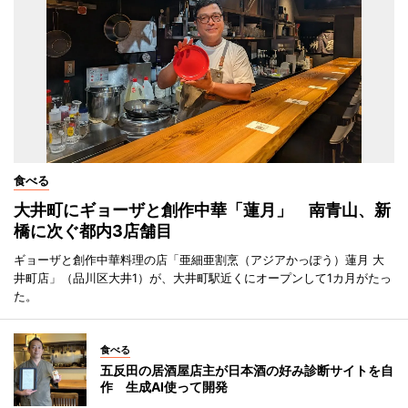
食べる
大井町にギョーザと創作中華「蓮月」 南青山、新
橋に次ぐ都内3店舗目
ギョーザと創作中華料理の店「亜細亜割烹（アジアかっぽう）蓮月 大
井町店」（品川区大井1）が、大井町駅近くにオープンして1カ月がたっ
た。
食べる
五反田の居酒屋店主が日本酒の好み診断サイトを自
作 生成AI使って開発