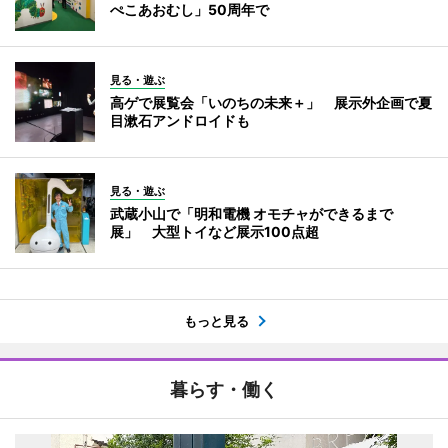
ぺこあおむし」50周年で
見る・遊ぶ
高ゲで展覧会「いのちの未来＋」 展示外企画で夏
目漱石アンドロイドも
見る・遊ぶ
武蔵小山で「明和電機 オモチャができるまで
展」 大型トイなど展示100点超
もっと見る
暮らす・働く