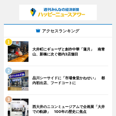
アクセスランキング
大井町にギョーザと創作中華「蓮月」 南青
山、新橋に次ぐ都内3店舗目
品川シーサイドに「市場食堂かねせい」 都
内初出店、フードコートに
西大井のニコンミュージアムで企画展「大井
での軌跡」 100年の歴史に焦点