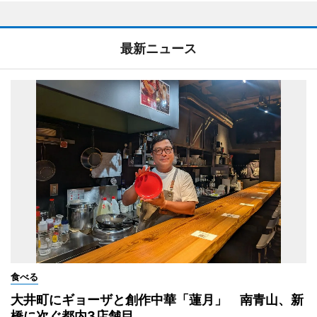
最新ニュース
食べる
大井町にギョーザと創作中華「蓮月」 南青山、新
橋に次ぐ都内3店舗目