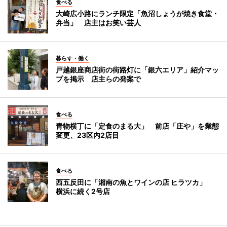
食べる
大崎広小路にランチ限定「魚沼しょうが焼き食堂・
弁当」 店主はお笑い芸人
暮らす・働く
戸越銀座商店街の街路灯に「銀六エリア」紹介マッ
プを掲示 店主らの発案で
食べる
青物横丁に「定食のまる大」 前店「庄や」を業態
変更、23区内2店目
食べる
西五反田に「湘南の魚とワインの店 ヒラツカ」
横浜に続く2号店