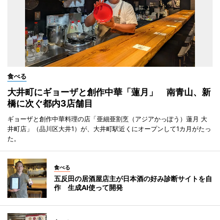
食べる
大井町にギョーザと創作中華「蓮月」 南青山、新
橋に次ぐ都内3店舗目
ギョーザと創作中華料理の店「亜細亜割烹（アジアかっぽう）蓮月 大
井町店」（品川区大井1）が、大井町駅近くにオープンして1カ月がたっ
た。
食べる
五反田の居酒屋店主が日本酒の好み診断サイトを自
作 生成AI使って開発