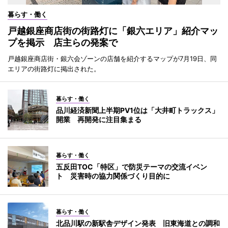
暮らす・働く
戸越銀座商店街の街路灯に「銀六エリア」紹介マッ
プを掲示 店主らの発案で
戸越銀座商店街・銀六会ゾーンの店舗を紹介するマップが7月19日、同
エリアの街路灯に掲出された。
暮らす・働く
品川経済新聞上半期PV1位は「大井町トラックス」
開業 再開発に注目集まる
暮らす・働く
五反田TOC「特区」で防災テーマの交流イベン
ト 災害時の協力関係づくり目的に
暮らす・働く
北品川駅の新駅舎デザイン発表 旧東海道との調和