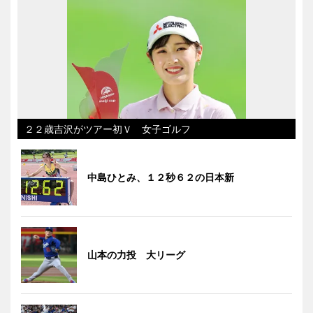
２２歳吉沢がツアー初Ｖ 女子ゴルフ
中島ひとみ、１２秒６２の日本新
山本の力投 大リーグ