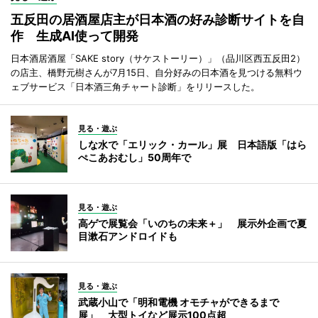
五反田の居酒屋店主が日本酒の好み診断サイトを自
作 生成AI使って開発
日本酒居酒屋「SAKE story（サケストーリー）」（品川区西五反田2）
の店主、橋野元樹さんが7月15日、自分好みの日本酒を見つける無料ウ
ェブサービス「日本酒三角チャート診断」をリリースした。
見る・遊ぶ
しな水で「エリック・カール」展 日本語版「はら
ぺこあおむし」50周年で
見る・遊ぶ
高ゲで展覧会「いのちの未来＋」 展示外企画で夏
目漱石アンドロイドも
見る・遊ぶ
武蔵小山で「明和電機 オモチャができるまで
展」 大型トイなど展示100点超