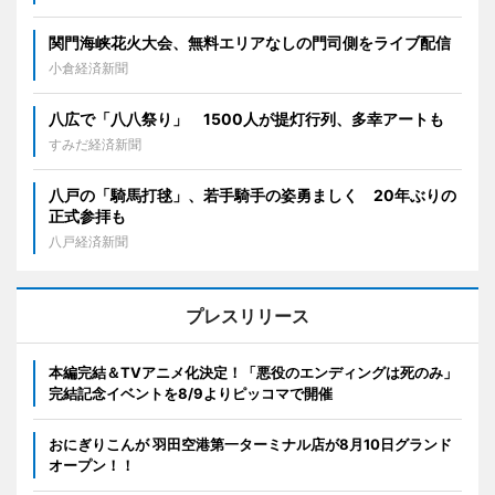
関門海峡花火大会、無料エリアなしの門司側をライブ配信
小倉経済新聞
八広で「八八祭り」 1500人が提灯行列、多幸アートも
すみだ経済新聞
八戸の「騎馬打毬」、若手騎手の姿勇ましく 20年ぶりの
正式参拝も
八戸経済新聞
プレスリリース
本編完結＆TVアニメ化決定！「悪役のエンディングは死のみ」
完結記念イベントを8/9よりピッコマで開催
おにぎりこんが 羽田空港第一ターミナル店が8月10日グランド
オープン！！