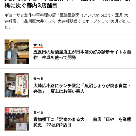
橋に次ぐ都内3店舗目
ギョーザと創作中華料理の店「亜細亜割烹（アジアかっぽう）蓮月 大
井町店」（品川区大井1）が、大井町駅近くにオープンして1カ月がたっ
た。
食べる
五反田の居酒屋店主が日本酒の好み診断サイトを自
作 生成AI使って開発
食べる
大崎広小路にランチ限定「魚沼しょうが焼き食堂・
弁当」 店主はお笑い芸人
食べる
青物横丁に「定食のまる大」 前店「庄や」を業態
変更、23区内2店目