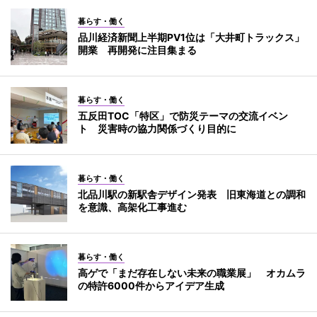
暮らす・働く
品川経済新聞上半期PV1位は「大井町トラックス」
開業 再開発に注目集まる
暮らす・働く
五反田TOC「特区」で防災テーマの交流イベン
ト 災害時の協力関係づくり目的に
暮らす・働く
北品川駅の新駅舎デザイン発表 旧東海道との調和
を意識、高架化工事進む
暮らす・働く
高ゲで「まだ存在しない未来の職業展」 オカムラ
の特許6000件からアイデア生成