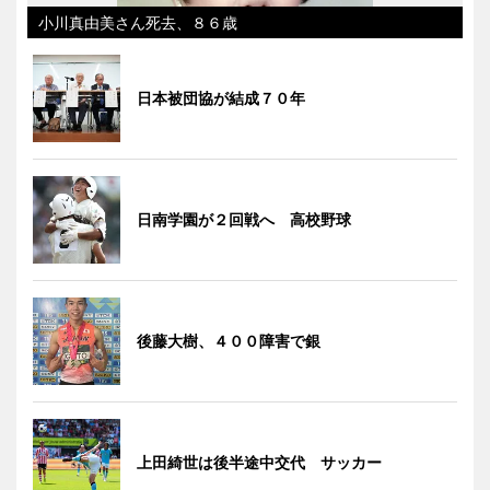
小川真由美さん死去、８６歳
日本被団協が結成７０年
日南学園が２回戦へ 高校野球
後藤大樹、４００障害で銀
上田綺世は後半途中交代 サッカー