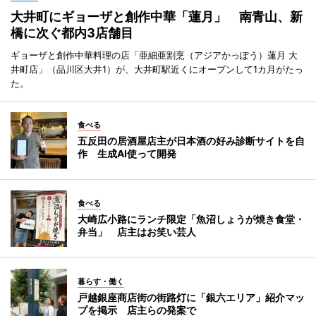
大井町にギョーザと創作中華「蓮月」 南青山、新
橋に次ぐ都内3店舗目
ギョーザと創作中華料理の店「亜細亜割烹（アジアかっぽう）蓮月 大
井町店」（品川区大井1）が、大井町駅近くにオープンして1カ月がたっ
た。
食べる
五反田の居酒屋店主が日本酒の好み診断サイトを自
作 生成AI使って開発
食べる
大崎広小路にランチ限定「魚沼しょうが焼き食堂・
弁当」 店主はお笑い芸人
暮らす・働く
戸越銀座商店街の街路灯に「銀六エリア」紹介マッ
プを掲示 店主らの発案で