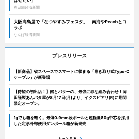
ばせたい」
春日部経済新聞
大阪高島屋で「なつやすみフェスタ」 南海やPeachとコ
ラボ
なんば経済新聞
プレスリリース
【新商品】省スペースでスマートに収まる「巻き取り式Type-C
ケーブル」が新登場
【待望の初出店！】餡とバターの、最強に罪な組み合わせ！岡
田謹製あんバタ屋が8月17日(月)より、イクスピアリ(R)に期間
限定オープン。
1gでも箱を軽く。最薄0.9mm段ボールと超軽量80g中芯を採用
した定形外郵便用ダンボール箱が新発売
もっと見る