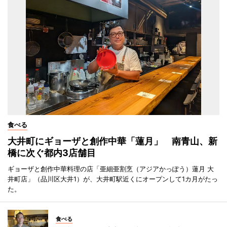
食べる
大井町にギョーザと創作中華「蓮月」 南青山、新
橋に次ぐ都内3店舗目
ギョーザと創作中華料理の店「亜細亜割烹（アジアかっぽう）蓮月 大
井町店」（品川区大井1）が、大井町駅近くにオープンして1カ月がたっ
た。
食べる