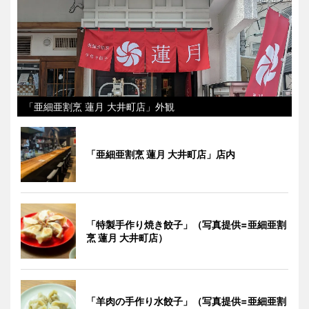
「亜細亜割烹 蓮月 大井町店」外観
「亜細亜割烹 蓮月 大井町店」店内
「特製手作り焼き餃子」（写真提供=亜細亜割
烹 蓮月 大井町店）
「羊肉の手作り水餃子」（写真提供=亜細亜割