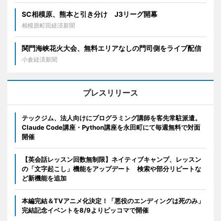
SC相模原、熊本と引き分け J3リーグ開幕
相模原町田経済新聞
関門海峡花火大会、無料エリアなしの門司側をライブ配信
小倉経済新聞
プレスリリース
テックジム、法人向けにプログラミング講師を客先常駐派遣。
Claude Code講座・Python講座を永田町にて毎週無料で対面
開催
【英会話レッスン回数無制限】ネイティブキャンプ、レッスン
の「文字起こし」機能をアップデート 検索や部分リピートな
ど新機能を追加
本編完結＆TVアニメ化決定！「悪役のエンディングは死のみ」
完結記念イベントを8/9よりピッコマで開催