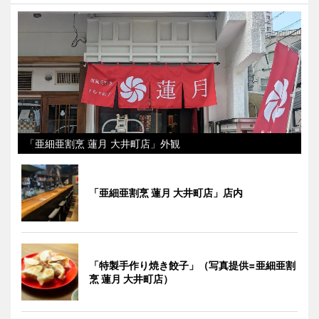
「亜細亜割烹 蓮月 大井町店」外観
「亜細亜割烹 蓮月 大井町店」店内
「特製手作り焼き餃子」（写真提供=亜細亜割
烹 蓮月 大井町店）