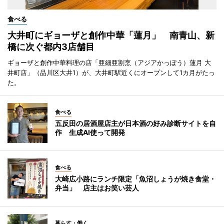
食べる
大井町にギョーザと創作中華「蓮月」 南青山、新
橋に次ぐ都内3店舗目
ギョーザと創作中華料理の店「亜細亜割烹（アジアかっぽう）蓮月 大
井町店」（品川区大井1）が、大井町駅近くにオープンして1カ月がたっ
た。
食べる
五反田の居酒屋店主が日本酒の好み診断サイトを自
作 生成AI使って開発
食べる
大崎広小路にランチ限定「魚沼しょうが焼き食堂・
弁当」 店主はお笑い芸人
暮らす・働く