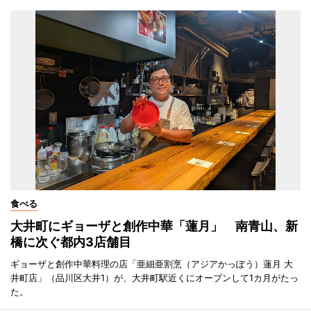
食べる
大井町にギョーザと創作中華「蓮月」 南青山、新
橋に次ぐ都内3店舗目
ギョーザと創作中華料理の店「亜細亜割烹（アジアかっぽう）蓮月 大
井町店」（品川区大井1）が、大井町駅近くにオープンして1カ月がたっ
た。