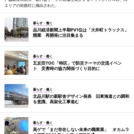
エリアの街路灯に掲出された。
暮らす・働く
品川経済新聞上半期PV1位は「大井町トラックス」
開業 再開発に注目集まる
暮らす・働く
五反田TOC「特区」で防災テーマの交流イベン
ト 災害時の協力関係づくり目的に
暮らす・働く
北品川駅の新駅舎デザイン発表 旧東海道との調和
を意識、高架化工事進む
暮らす・働く
高ゲで「まだ存在しない未来の職業展」 オカムラ