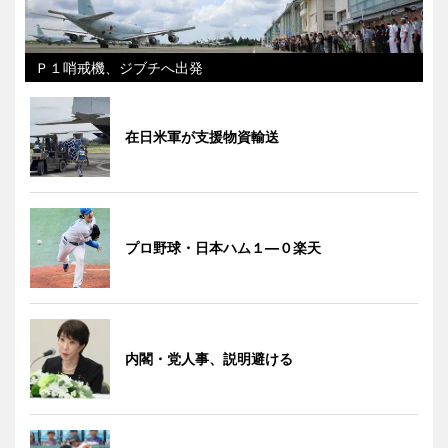
Ｐ１哨戒機、ジブチへ出発
在日米軍が支援物資輸送
プロ野球・日本ハム１―０楽天
内閣・党人事、説明避ける