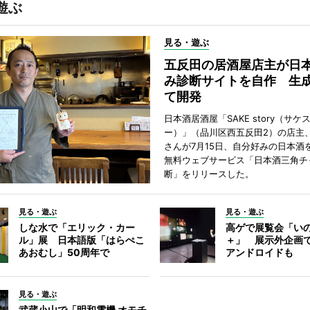
遊ぶ
見る・遊ぶ
五反田の居酒屋店主が日
み診断サイトを自作 生成
て開発
日本酒居酒屋「SAKE story（サケ
ー）」（品川区西五反田2）の店主
さんが7月15日、自分好みの日本酒
無料ウェブサービス「日本酒三角チ
断」をリリースした。
見る・遊ぶ
見る・遊ぶ
しな水で「エリック・カー
高ゲで展覧会「い
ル」展 日本語版「はらぺこ
＋」 展示外企画
あおむし」50周年で
アンドロイドも
見る・遊ぶ
武蔵小山で「明和電機 オモチ