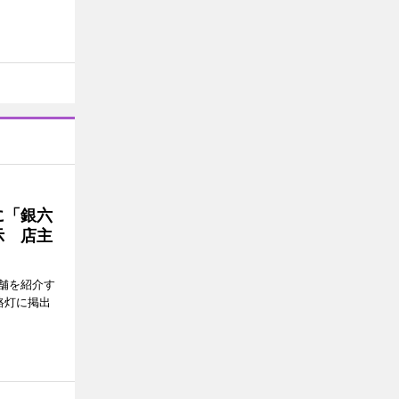
に「銀六
示 店主
舗を紹介す
路灯に掲出