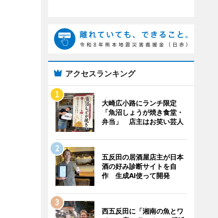
アクセスランキング
大崎広小路にランチ限定
「魚沼しょうが焼き食堂・
弁当」 店主はお笑い芸人
五反田の居酒屋店主が日本
酒の好み診断サイトを自
作 生成AI使って開発
西五反田に「湘南の魚とワ