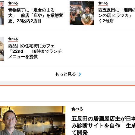
食べる
食べる
青物横丁に「定食のまる
西五反田に「湘南
大」 前店「庄や」を業態変
ンの店 ヒラツカ」
更、23区内2店目
く2号店
食べる
西品川の住宅街にカフェ
「22nd」 18時までランチ
メニューを提供
もっと見る
食べる
五反田の居酒屋店主が日
み診断サイトを自作 生成
て開発