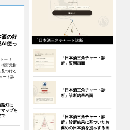
本酒の好
「日本酒三角チャート診断」
AI使っ
「日本酒三角チャート診
ストーリ
断」質問画面
、橋野元樹
を見つける
ャート診
「日本酒三角チャート診
断」診断結果画面
街路灯に
介マップを
案で
「日本酒三角チャート診
断」診断結果に基づいたお
薦めの日本酒を提示する画