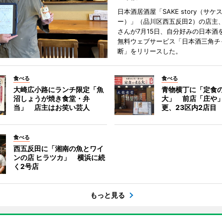
日本酒居酒屋「SAKE story（サケ
ー）」（品川区西五反田2）の店主
さんが7月15日、自分好みの日本酒
無料ウェブサービス「日本酒三角チ
断」をリリースした。
食べる
食べる
大崎広小路にランチ限定「魚
青物横丁に「定食
沼しょうが焼き食堂・弁
大」 前店「庄や
当」 店主はお笑い芸人
更、23区内2店目
食べる
西五反田に「湘南の魚とワイ
ンの店 ヒラツカ」 横浜に続
く2号店
もっと見る