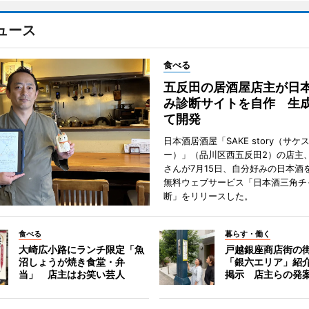
ュース
食べる
五反田の居酒屋店主が日
み診断サイトを自作 生成
て開発
日本酒居酒屋「SAKE story（サケ
ー）」（品川区西五反田2）の店主
さんが7月15日、自分好みの日本酒
無料ウェブサービス「日本酒三角チ
断」をリリースした。
食べる
暮らす・働く
大崎広小路にランチ限定「魚
戸越銀座商店街の
沼しょうが焼き食堂・弁
「銀六エリア」紹
当」 店主はお笑い芸人
掲示 店主らの発