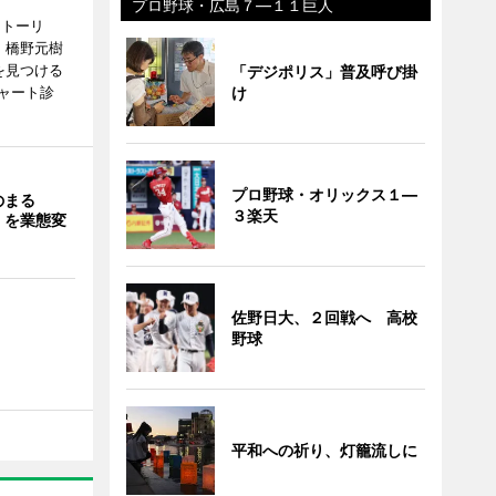
プロ野球・広島７―１１巨人
ストーリ
、橋野元樹
を見つける
「デジポリス」普及呼び掛
ャート診
け
プロ野球・オリックス１―
のまる
３楽天
」を業態変
佐野日大、２回戦へ 高校
野球
平和への祈り、灯籠流しに