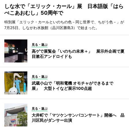
しな水で「エリック・カール」展 日本語版「はら
ぺこあおむし」50周年で
特別展「エリック・カールといのちの色－同じ世界で、ちがう色－」が
7月25日、しながわ水族館（品川区勝島3）で始まった。
見る・遊ぶ
高ゲで展覧会「いのちの未来＋」 展示外企画で夏
目漱石アンドロイドも
見る・遊ぶ
武蔵小山で「明和電機 オモチャができるまで
展」 大型トイなど展示100点超
見る・遊ぶ
大井町で「マツケンサンバコンサート」開催へ 品
川区民がダンサー出演