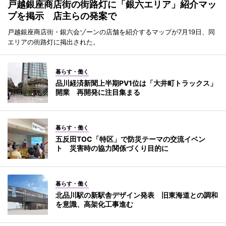
戸越銀座商店街の街路灯に「銀六エリア」紹介マッ
プを掲示 店主らの発案で
戸越銀座商店街・銀六会ゾーンの店舗を紹介するマップが7月19日、同
エリアの街路灯に掲出された。
暮らす・働く
品川経済新聞上半期PV1位は「大井町トラックス」
開業 再開発に注目集まる
暮らす・働く
五反田TOC「特区」で防災テーマの交流イベン
ト 災害時の協力関係づくり目的に
暮らす・働く
北品川駅の新駅舎デザイン発表 旧東海道との調和
を意識、高架化工事進む