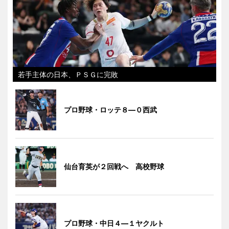
若手主体の日本、ＰＳＧに完敗
プロ野球・ロッテ８―０西武
仙台育英が２回戦へ 高校野球
プロ野球・中日４―１ヤクルト