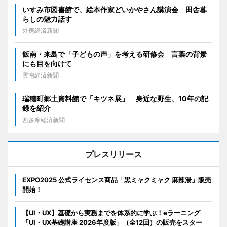
いすみ市図書館で、絵本作家どいかやさん講演会 田舎暮
らしの魅力話す
外房経済新聞
飯南・来島で「子どもの声」を考える研修会 言葉の背景
にも目を向けて
雲南経済新聞
瑞穂町郷土資料館で「キツネ展」 身近な野生、10年の記
録を紹介
西多摩経済新聞
プレスリリース
EXPO2025 公式ライセンス商品「黒ミャクミャク 麻辣湯」販売
開始！
【UI・UX】基礎から実務までを体系的に学ぶ！eラーニング
「UI・UX基礎講座 2026年度版」（全12回）の販売をスター