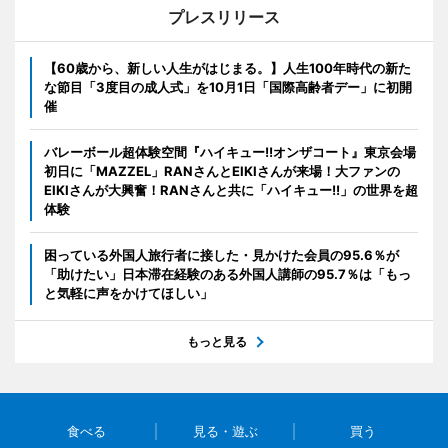
プレスリリース
【60歳から、新しい人生がはじまる。】人生100年時代の新た
な節目「3度目の成人式」を10月1日「国際高齢者デー」に初開
催
バレーボール超体験空間『ハイキュー!!オンザコート』東京会場
初日に「MAZZEL」RANさんとEIKIさんが来場！大ファンの
EIKIさんが大興奮！RANさんと共に「ハイキュー!!」の世界を超
体験
困っている外国人旅行者に接した・見かけた会員の95.6％が
「助けたい」日本滞在経験のある外国人講師の95.7％は「もっ
と気軽に声をかけてほしい」
もっと見る
食べる
見る・遊ぶ
買う