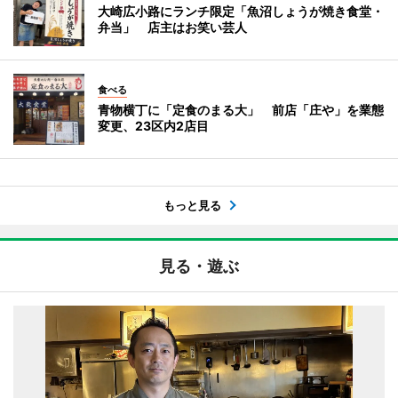
大崎広小路にランチ限定「魚沼しょうが焼き食堂・
弁当」 店主はお笑い芸人
食べる
青物横丁に「定食のまる大」 前店「庄や」を業態
変更、23区内2店目
もっと見る
見る・遊ぶ