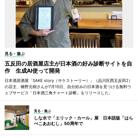
見る・遊ぶ
五反田の居酒屋店主が日本酒の好み診断サイトを自
作 生成AI使って開発
日本酒居酒屋「SAKE story（サケストーリー）」（品川区西五反田2）
の店主、橋野元樹さんが7月15日、自分好みの日本酒を見つける無料ウ
ェブサービス「日本酒三角チャート診断」をリリースした。
見る・遊ぶ
しな水で「エリック・カール」展 日本語版「はら
ぺこあおむし」50周年で