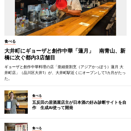
食べる
大井町にギョーザと創作中華「蓮月」 南青山、新
橋に次ぐ都内3店舗目
ギョーザと創作中華料理の店「亜細亜割烹（アジアかっぽう）蓮月 大
井町店」（品川区大井1）が、大井町駅近くにオープンして1カ月がたっ
た。
食べる
五反田の居酒屋店主が日本酒の好み診断サイトを自
作 生成AI使って開発
食べる