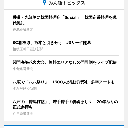
みん経トピックス
香港・九龍塘に韓国料理店「Social」 韓国定番料理を現
代風に
香港経済新聞
SC相模原、熊本と引き分け J3リーグ開幕
相模原町田経済新聞
関門海峡花火大会、無料エリアなしの門司側をライブ配信
小倉経済新聞
八広で「八八祭り」 1500人が提灯行列、多幸アートも
すみだ経済新聞
八戸の「騎馬打毬」、若手騎手の姿勇ましく 20年ぶりの
正式参拝も
八戸経済新聞