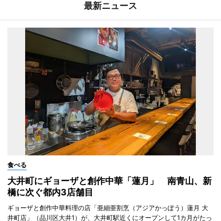
最新ニュース
食べる
大井町にギョーザと創作中華「蓮月」 南青山、新
橋に次ぐ都内3店舗目
ギョーザと創作中華料理の店「亜細亜割烹（アジアかっぽう）蓮月 大
井町店」（品川区大井1）が、大井町駅近くにオープンして1カ月がたっ