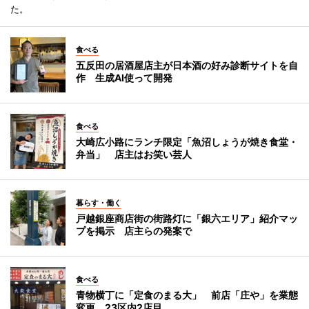
た。
食べる
五反田の居酒屋店主が日本酒の好み診断サイトを自
作 生成AI使って開発
食べる
大崎広小路にランチ限定「魚沼しょうが焼き食堂・
弁当」 店主はお笑い芸人
暮らす・働く
戸越銀座商店街の街路灯に「銀六エリア」紹介マッ
プを掲示 店主らの発案で
食べる
青物横丁に「定食のまる大」 前店「庄や」を業態
変更、23区内2店目