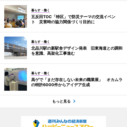
暮らす・働く
五反田TOC「特区」で防災テーマの交流イベン
ト 災害時の協力関係づくり目的に
暮らす・働く
北品川駅の新駅舎デザイン発表 旧東海道との調和
を意識、高架化工事進む
暮らす・働く
高ゲで「まだ存在しない未来の職業展」 オカムラ
の特許6000件からアイデア生成
もっと見る