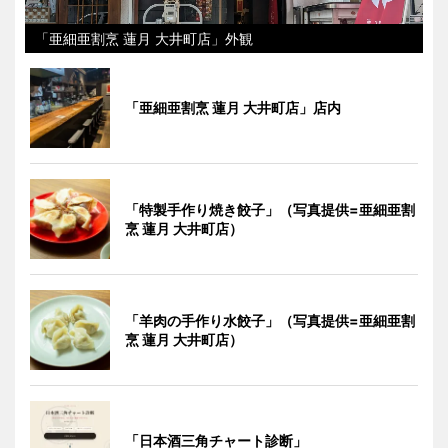
「亜細亜割烹 蓮月 大井町店」外観
「亜細亜割烹 蓮月 大井町店」店内
「特製手作り焼き餃子」（写真提供=亜細亜割
烹 蓮月 大井町店）
「羊肉の手作り水餃子」（写真提供=亜細亜割
烹 蓮月 大井町店）
「日本酒三角チャート診断」