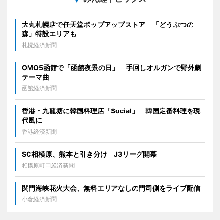
大丸札幌店で任天堂ポップアップストア 「どうぶつの
森」特設エリアも
札幌経済新聞
OMO5函館で「函館夜景の日」 手回しオルガンで野外劇
テーマ曲
函館経済新聞
香港・九龍塘に韓国料理店「Social」 韓国定番料理を現
代風に
香港経済新聞
SC相模原、熊本と引き分け J3リーグ開幕
相模原町田経済新聞
関門海峡花火大会、無料エリアなしの門司側をライブ配信
小倉経済新聞