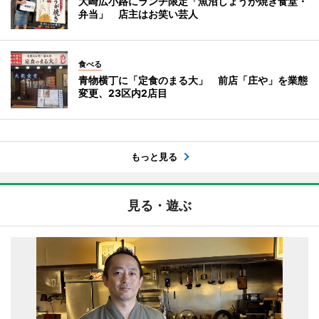
大崎広小路にランチ限定「魚沼しょうが焼き食堂・
弁当」 店主はお笑い芸人
食べる
青物横丁に「定食のまる大」 前店「庄や」を業態
変更、23区内2店目
もっと見る
見る・遊ぶ