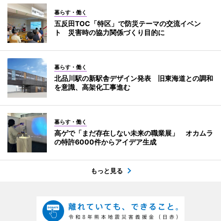
暮らす・働く
五反田TOC「特区」で防災テーマの交流イベン
ト 災害時の協力関係づくり目的に
暮らす・働く
北品川駅の新駅舎デザイン発表 旧東海道との調和
を意識、高架化工事進む
暮らす・働く
高ゲで「まだ存在しない未来の職業展」 オカムラ
の特許6000件からアイデア生成
もっと見る