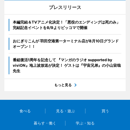
プレスリリース
本編完結＆TVアニメ化決定！「悪役のエンディングは死のみ」
完結記念イベントを8/9よりピッコマで開催
おにぎりこんが 羽田空港第一ターミナル店が8月10日グランド
オープン！！
番組復活1周年を記念して 『マンガのラジオ supported by
viviON』地上波放送が決定！ ゲストは『宇宙兄弟』の小山宙哉
先生
もっと見る
食べる
見る・遊ぶ
買う
暮らす・働く
学ぶ・知る