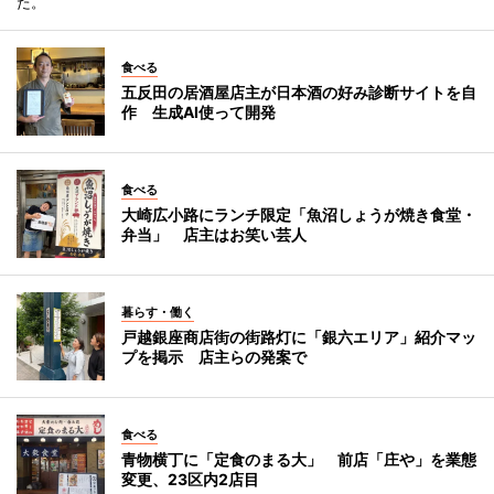
た。
食べる
五反田の居酒屋店主が日本酒の好み診断サイトを自
作 生成AI使って開発
食べる
大崎広小路にランチ限定「魚沼しょうが焼き食堂・
弁当」 店主はお笑い芸人
暮らす・働く
戸越銀座商店街の街路灯に「銀六エリア」紹介マッ
プを掲示 店主らの発案で
食べる
青物横丁に「定食のまる大」 前店「庄や」を業態
変更、23区内2店目