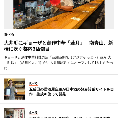
食べる
大井町にギョーザと創作中華「蓮月」 南青山、新
橋に次ぐ都内3店舗目
ギョーザと創作中華料理の店「亜細亜割烹（アジアかっぽう）蓮月 大
井町店」（品川区大井1）が、大井町駅近くにオープンして1カ月がたっ
た。
食べる
五反田の居酒屋店主が日本酒の好み診断サイトを自
作 生成AI使って開発
食べる