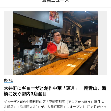
最新ニュース
食べる
大井町にギョーザと創作中華「蓮月」 南青山、新
橋に次ぐ都内3店舗目
ギョーザと創作中華料理の店「亜細亜割烹（アジアかっぽう）蓮月 大
井町店」（品川区大井1）が、大井町駅近くにオープンして1カ月がたっ