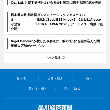
Co., Ltd. と資本提携および合弁会社設立に関する調印式を実施
日本最大級 都市型ダンスミュージックフェスティバ
ル 1日目にZedd B2B Knock2、2日目にAlesso
が登場！ 「ULTRA JAPAN 2026」アーティスト出演日程
公開！
Nigel Cabournが愛した表参道に、彼の“好き”を詰め込んだ関
東最大店舗がオープン。
もっと見る
食べる
見る・遊ぶ
買う
暮らす・働く
学ぶ・知る