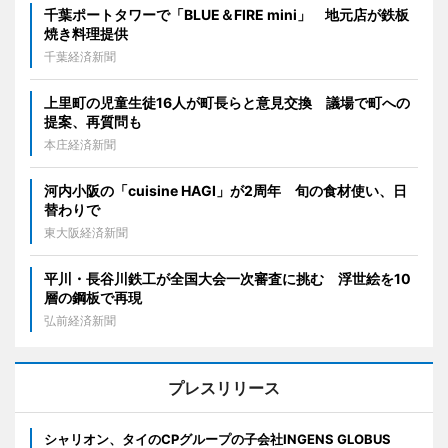
千葉ポートタワーで「BLUE＆FIRE mini」 地元店が鉄板
焼き料理提供
千葉経済新聞
上里町の児童生徒16人が町長らと意見交換 議場で町への
提案、再質問も
本庄経済新聞
河内小阪の「cuisine HAGI」が2周年 旬の食材使い、日
替わりで
東大阪経済新聞
平川・長谷川鉄工が全国大会一次審査に挑む 浮世絵を10
層の鋼板で再現
弘前経済新聞
プレスリリース
シャリオン、タイのCPグループの子会社INGENS GLOBUS