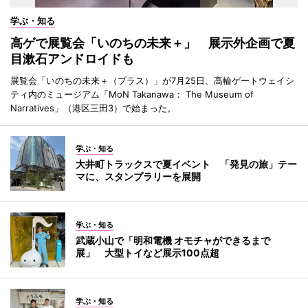
学ぶ・知る
高ゲで展覧会「いのちの未来＋」 展示外企画で夏
目漱石アンドロイドも
展覧会「いのちの未来＋（プラス）」が7月25日、高輪ゲートウェイシ
ティ内のミュージアム「MoN Takanawa： The Museum of
Narratives」（港区三田3）で始まった。
学ぶ・知る
大井町トラックスで夏イベント 「発見の旅」テー
マに、スタンプラリーを展開
学ぶ・知る
武蔵小山で「明和電機 オモチャができるまで
展」 大型トイなど展示100点超
学ぶ・知る