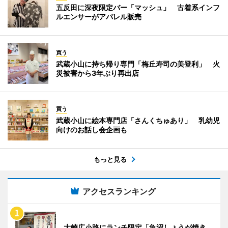
五反田に深夜限定バー「マッシュ」 古着系インフ
ルエンサーがアパレル販売
買う
武蔵小山に持ち帰り専門「梅丘寿司の美登利」 火
災被害から3年ぶり再出店
買う
武蔵小山に絵本専門店「さんくちゅあり」 乳幼児
向けのお話し会企画も
もっと見る
アクセスランキング
大崎広小路にランチ限定「魚沼しょうが焼き