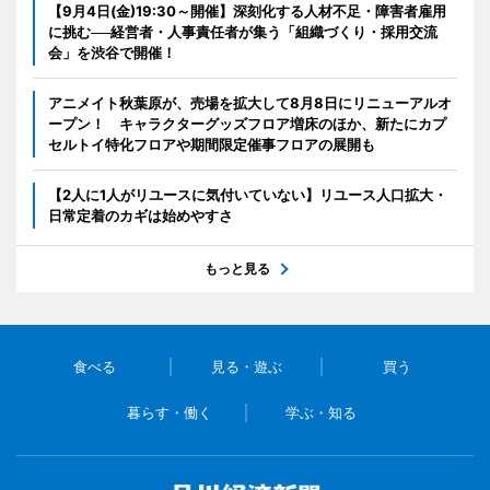
【9月4日(金)19:30～開催】深刻化する人材不足・障害者雇用
に挑む──経営者・人事責任者が集う「組織づくり・採用交流
会」を渋谷で開催！
アニメイト秋葉原が、売場を拡大して8月8日にリニューアルオ
ープン！ キャラクターグッズフロア増床のほか、新たにカプ
セルトイ特化フロアや期間限定催事フロアの展開も
【2人に1人がリユースに気付いていない】リユース人口拡大・
日常定着のカギは始めやすさ
もっと見る
食べる
見る・遊ぶ
買う
暮らす・働く
学ぶ・知る