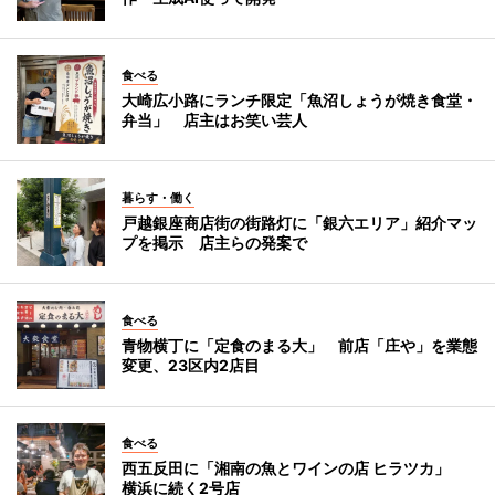
食べる
大崎広小路にランチ限定「魚沼しょうが焼き食堂・
弁当」 店主はお笑い芸人
暮らす・働く
戸越銀座商店街の街路灯に「銀六エリア」紹介マッ
プを掲示 店主らの発案で
食べる
青物横丁に「定食のまる大」 前店「庄や」を業態
変更、23区内2店目
食べる
西五反田に「湘南の魚とワインの店 ヒラツカ」
横浜に続く2号店