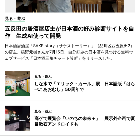
見る・遊ぶ
五反田の居酒屋店主が日本酒の好み診断サイトを自
作 生成AI使って開発
日本酒居酒屋「SAKE story（サケストーリー）」（品川区西五反田2）
の店主、橋野元樹さんが7月15日、自分好みの日本酒を見つける無料ウ
ェブサービス「日本酒三角チャート診断」をリリースした。
見る・遊ぶ
しな水で「エリック・カール」展 日本語版「はら
ぺこあおむし」50周年で
見る・遊ぶ
高ゲで展覧会「いのちの未来＋」 展示外企画で夏
目漱石アンドロイドも