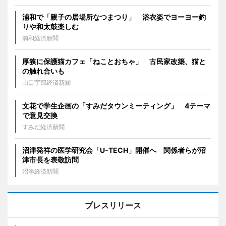
浦和で「親子の居場所なつまつり」 浴衣姿でヨーヨー釣
りや和太鼓楽しむ
浦和経済新聞
厚狭に保護猫カフェ「ねことおちゃ」 古民家改築、猫と
の触れ合いも
山口宇部経済新聞
文花で学生企画の「すみだタウンミーティング」 4テーマ
で意見交換
すみだ経済新聞
沼津発祥の医学研究会「U-TECH」開催へ 関係者らが沼
津市長を表敬訪問
沼津経済新聞
プレスリリース