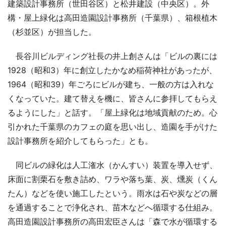
建築設計事務所（世田谷区）と松井建設（中央区）。外
構・屋上緑化は高田造園設計事務所（千葉県）、箱根植木
（杉並区）が担当した。
長谷川ビルディング社長の井上創さんは「ビルの裏には
1928（昭和3）年に創立したかなめ稲荷神社があったが、
1964（昭和39）年ごろにビルが建ち、一般の方は入れな
くなっていた。建て替えを機に、皆さんに参拝してもらえ
るようにした」と話す。「屋上緑化は地域貢献のため。心
引かれた千葉県のカフェの庭を思い出し、造園を手がけた
設計事務所を紹介してもらった」とも。
同ビルの緑化は人工潅水（かんすい）装置を導入せず、
床面に割栗石を敷き詰め、ワラや落ち葉、炭、燻炭（くん
たん）などを使い施工したという。雨水は石や炭などの層
を通過することで浄化され、苗木などへ循環する仕組み。
高田造園設計事務所の高田宏臣さんは「森で水が循環する