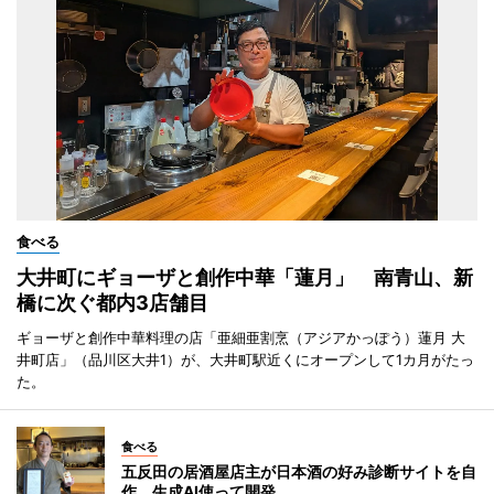
食べる
大井町にギョーザと創作中華「蓮月」 南青山、新
橋に次ぐ都内3店舗目
ギョーザと創作中華料理の店「亜細亜割烹（アジアかっぽう）蓮月 大
井町店」（品川区大井1）が、大井町駅近くにオープンして1カ月がたっ
た。
食べる
五反田の居酒屋店主が日本酒の好み診断サイトを自
作 生成AI使って開発