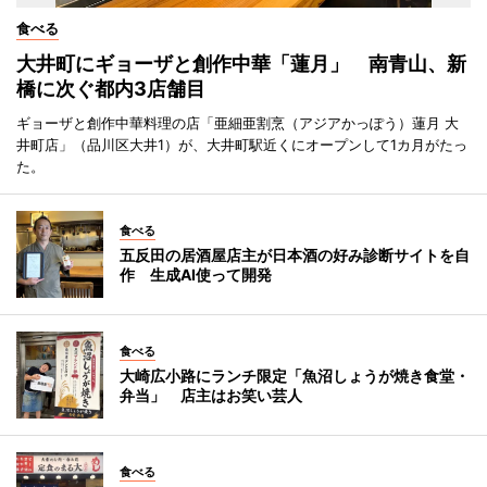
食べる
大井町にギョーザと創作中華「蓮月」 南青山、新
橋に次ぐ都内3店舗目
ギョーザと創作中華料理の店「亜細亜割烹（アジアかっぽう）蓮月 大
井町店」（品川区大井1）が、大井町駅近くにオープンして1カ月がたっ
た。
食べる
五反田の居酒屋店主が日本酒の好み診断サイトを自
作 生成AI使って開発
食べる
大崎広小路にランチ限定「魚沼しょうが焼き食堂・
弁当」 店主はお笑い芸人
食べる