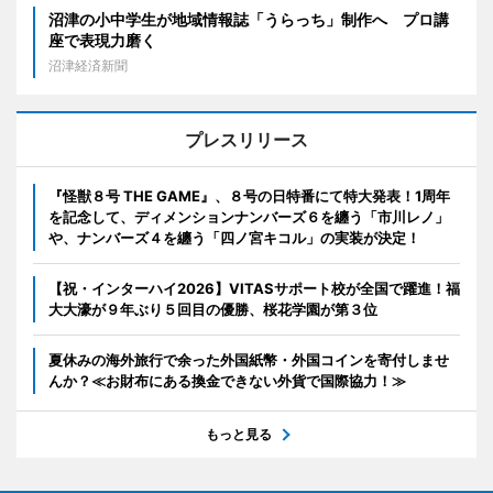
沼津の小中学生が地域情報誌「うらっち」制作へ プロ講
座で表現力磨く
沼津経済新聞
プレスリリース
『怪獣８号 THE GAME』、８号の日特番にて特大発表！1周年
を記念して、ディメンションナンバーズ６を纏う「市川レノ」
や、ナンバーズ４を纏う「四ノ宮キコル」の実装が決定！
【祝・インターハイ2026】VITASサポート校が全国で躍進！福
大大濠が９年ぶり５回目の優勝、桜花学園が第３位
夏休みの海外旅行で余った外国紙幣・外国コインを寄付しませ
んか？≪お財布にある換金できない外貨で国際協力！≫
もっと見る