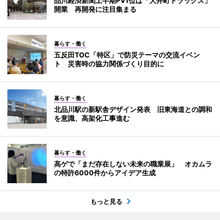
品川経済新聞上半期PV1位は「大井町トラックス」
開業 再開発に注目集まる
暮らす・働く
五反田TOC「特区」で防災テーマの交流イベン
ト 災害時の協力関係づくり目的に
暮らす・働く
北品川駅の新駅舎デザイン発表 旧東海道との調和
を意識、高架化工事進む
暮らす・働く
高ゲで「まだ存在しない未来の職業展」 オカムラ
の特許6000件からアイデア生成
もっと見る