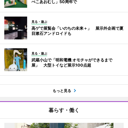
ぺこあおむし」50周年で
見る・遊ぶ
高ゲで展覧会「いのちの未来＋」 展示外企画で夏
目漱石アンドロイドも
見る・遊ぶ
武蔵小山で「明和電機 オモチャができるまで
展」 大型トイなど展示100点超
もっと見る
暮らす・働く