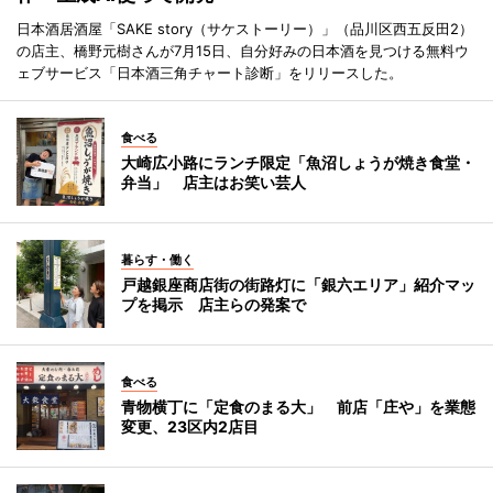
日本酒居酒屋「SAKE story（サケストーリー）」（品川区西五反田2）
の店主、橋野元樹さんが7月15日、自分好みの日本酒を見つける無料ウ
ェブサービス「日本酒三角チャート診断」をリリースした。
食べる
大崎広小路にランチ限定「魚沼しょうが焼き食堂・
弁当」 店主はお笑い芸人
暮らす・働く
戸越銀座商店街の街路灯に「銀六エリア」紹介マッ
プを掲示 店主らの発案で
食べる
青物横丁に「定食のまる大」 前店「庄や」を業態
変更、23区内2店目