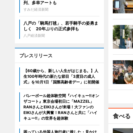
列、多幸アートも
すみだ経済新聞
八戸の「騎馬打毬」、若手騎手の姿勇ま
しく 20年ぶりの正式参拝も
八戸経済新聞
プレスリリース
【60歳から、新しい人生がはじまる。】人
生100年時代の新たな節目「3度目の成人
式」を10月1日「国際高齢者デー」に初開催
バレーボール超体験空間『ハイキュー!!オン
ザコート』東京会場初日に「MAZZEL」
RANさんとEIKIさんが来場！大ファンの
EIKIさんが大興奮！RANさんと共に「ハイ
食べる
キュー!!」の世界を超体験
困っている外国人旅行者に接した・見かけ