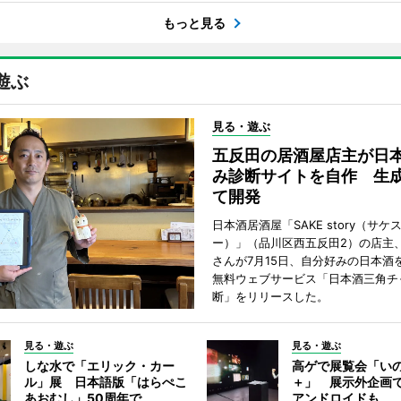
もっと見る
遊ぶ
見る・遊ぶ
五反田の居酒屋店主が日
み診断サイトを自作 生成
て開発
日本酒居酒屋「SAKE story（サケ
ー）」（品川区西五反田2）の店主
さんが7月15日、自分好みの日本酒
無料ウェブサービス「日本酒三角チ
断」をリリースした。
見る・遊ぶ
見る・遊ぶ
しな水で「エリック・カー
高ゲで展覧会「い
ル」展 日本語版「はらぺこ
＋」 展示外企画
あおむし」50周年で
アンドロイドも