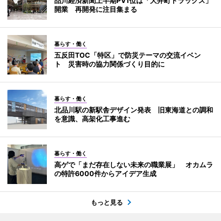
品川経済新聞上半期PV1位は「大井町トラックス」
開業 再開発に注目集まる
暮らす・働く
五反田TOC「特区」で防災テーマの交流イベン
ト 災害時の協力関係づくり目的に
暮らす・働く
北品川駅の新駅舎デザイン発表 旧東海道との調和
を意識、高架化工事進む
暮らす・働く
高ゲで「まだ存在しない未来の職業展」 オカムラ
の特許6000件からアイデア生成
もっと見る