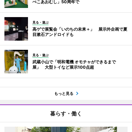
ぺこあおむし」50周年で
見る・遊ぶ
高ゲで展覧会「いのちの未来＋」 展示外企画で夏
目漱石アンドロイドも
見る・遊ぶ
武蔵小山で「明和電機 オモチャができるまで
展」 大型トイなど展示100点超
もっと見る
暮らす・働く