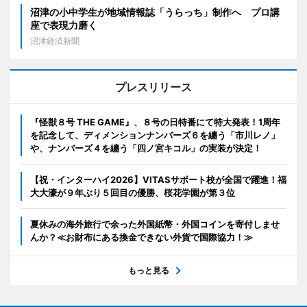
沼津の小中学生が地域情報誌「うらっち」制作へ プロ講
座で表現力磨く
沼津経済新聞
プレスリリース
『怪獣８号 THE GAME』、８号の日特番にて特大発表！1周年
を記念して、ディメンションナンバーズ６を纏う「市川レノ」
や、ナンバーズ４を纏う「四ノ宮キコル」の実装が決定！
【祝・インターハイ2026】VITASサポート校が全国で躍進！福
大大濠が９年ぶり５回目の優勝、桜花学園が第３位
夏休みの海外旅行で余った外国紙幣・外国コインを寄付しませ
んか？≪お財布にある換金できない外貨で国際協力！≫
もっと見る