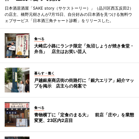
日本酒居酒屋「SAKE story（サケストーリー）」（品川区西五反田2）
の店主、橋野元樹さんが7月15日、自分好みの日本酒を見つける無料ウ
ェブサービス「日本酒三角チャート診断」をリリースした。
食べる
大崎広小路にランチ限定「魚沼しょうが焼き食堂・
弁当」 店主はお笑い芸人
暮らす・働く
戸越銀座商店街の街路灯に「銀六エリア」紹介マッ
プを掲示 店主らの発案で
食べる
青物横丁に「定食のまる大」 前店「庄や」を業態
変更、23区内2店目