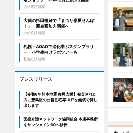
浜松経済新聞
大仙の払田柵跡で「まつり彩夏せんぼ
く」 新企画加え開催へ
大仙経済新聞
札幌・AOAOで進化学ぶスタンプラリ
ー 小学生向けラボツアーも
札幌経済新聞
プレスリリース
【令和8年熊本地震 復興支援】被災された
方に豊島区の公営住宅等10戸を無償で貸し
出します
医療介護ネットワーク協同組合 本店事務所
をサンシャイン60へ移転