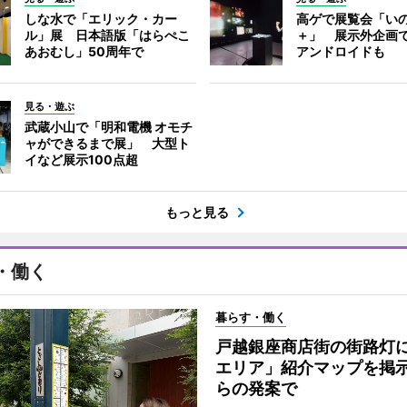
しな水で「エリック・カー
高ゲで展覧会「い
ル」展 日本語版「はらぺこ
＋」 展示外企画
あおむし」50周年で
アンドロイドも
見る・遊ぶ
武蔵小山で「明和電機 オモチ
ャができるまで展」 大型ト
イなど展示100点超
もっと見る
・働く
暮らす・働く
戸越銀座商店街の街路灯
エリア」紹介マップを掲
らの発案で