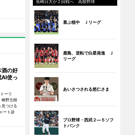
長崎日大が２回戦へ 高校野球
喜ぶ植中 Ｊリーグ
鹿島、逆転で白星発進 Ｊ
リーグ
本酒の好
AI使っ
あいさつされる悠仁さま
ストーリ
、橋野元樹
を見つける
ャート診
プロ野球・西武２―５ソフ
トバンク