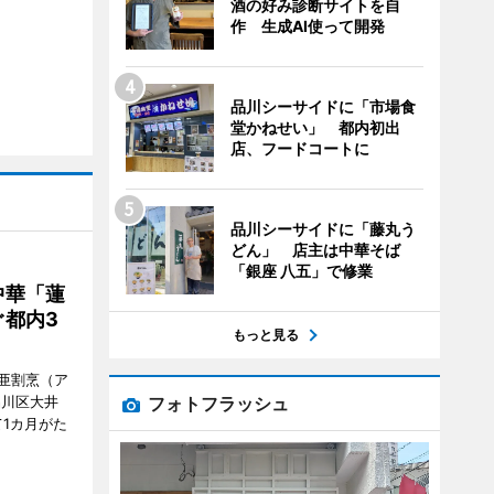
酒の好み診断サイトを自
作 生成AI使って開発
品川シーサイドに「市場食
堂かねせい」 都内初出
店、フードコートに
品川シーサイドに「藤丸う
どん」 店主は中華そば
「銀座 八五」で修業
中華「蓮
都内3
もっと見る
亜割烹（ア
フォトフラッシュ
品川区大井
1カ月がた