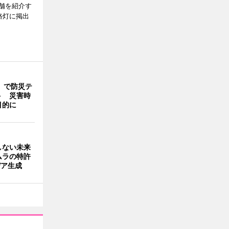
舗を紹介す
路灯に掲出
」で防災テ
ト 災害時
目的に
しない未来
ムラの特許
デア生成