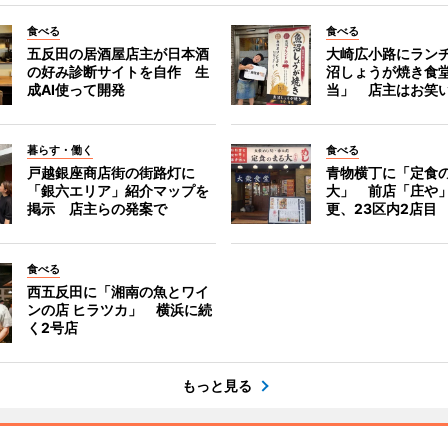
食べる
食べる
五反田の居酒屋店主が日本酒
大崎広小路にラン
の好み診断サイトを自作 生
沼しょうが焼き食
成AI使って開発
当」 店主はお笑
暮らす・働く
食べる
戸越銀座商店街の街路灯に
青物横丁に「定食
「銀六エリア」紹介マップを
大」 前店「庄や
掲示 店主らの発案で
更、23区内2店目
食べる
西五反田に「湘南の魚とワイ
ンの店 ヒラツカ」 横浜に続
く2号店
もっと見る