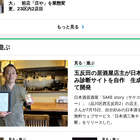
大」 前店「庄や」を業態変
更、23区内2店目
もっと見る
遊ぶ
見る・遊ぶ
五反田の居酒屋店主が日
み診断サイトを自作 生成
て開発
日本酒居酒屋「SAKE story（サケ
ー）」（品川区西五反田2）の店主
さんが7月15日、自分好みの日本酒
無料ウェブサービス「日本酒三角チ
断」をリリースした。
見る・遊ぶ
見る・遊ぶ