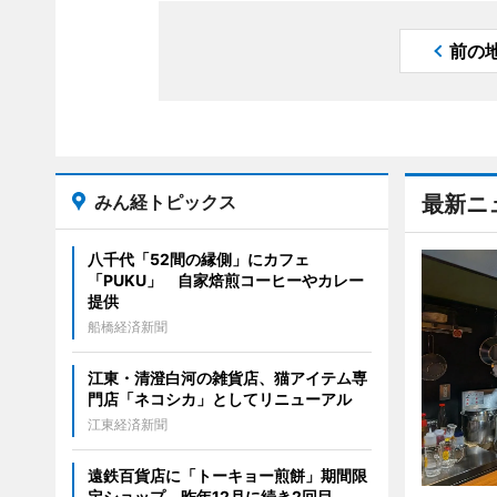
前の
みん経トピックス
最新ニ
八千代「52間の縁側」にカフェ
「PUKU」 自家焙煎コーヒーやカレー
提供
船橋経済新聞
江東・清澄白河の雑貨店、猫アイテム専
門店「ネコシカ」としてリニューアル
江東経済新聞
遠鉄百貨店に「トーキョー煎餅」期間限
定ショップ 昨年12月に続き2回目