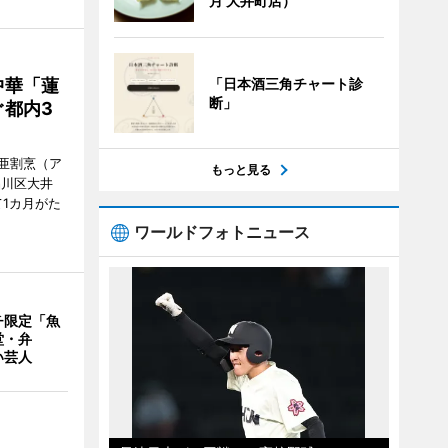
月 大井町店）
「日本酒三角チャート診
中華「蓮
断」
都内3
亜割烹（ア
もっと見る
品川区大井
1カ月がた
ワールドフォトニュース
チ限定「魚
堂・弁
い芸人