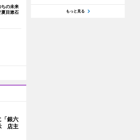
のちの未来
もっと見る
で夏目漱石
に「銀六
示 店主