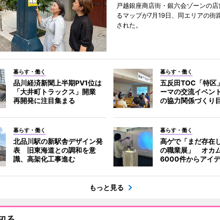
戸越銀座商店街・銀六会ゾーンの店
るマップが7月19日、同エリアの街
された。
暮らす・働く
暮らす・働く
品川経済新聞上半期PV1位は
五反田TOC「特区
「大井町トラックス」開業
ーマの交流イベン
再開発に注目集まる
の協力関係づくり
暮らす・働く
暮らす・働く
北品川駅の新駅舎デザイン発
高ゲで「まだ存在
表 旧東海道との調和を意
の職業展」 オカ
識、高架化工事進む
6000件からアイ
もっと見る
知る