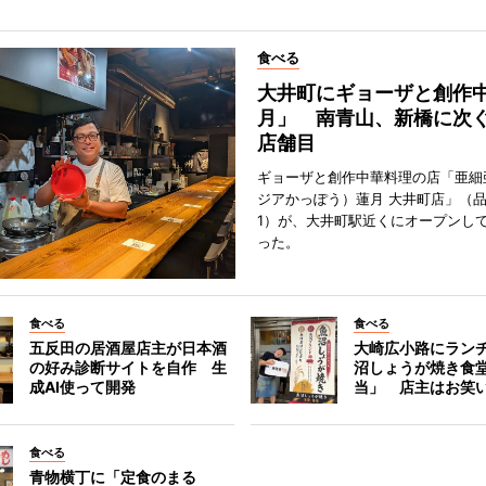
食べる
大井町にギョーザと創作
月」 南青山、新橋に次ぐ
店舗目
ギョーザと創作中華料理の店「亜細
ジアかっぽう）蓮月 大井町店」（
1）が、大井町駅近くにオープンして
った。
食べる
食べる
五反田の居酒屋店主が日本酒
大崎広小路にラン
の好み診断サイトを自作 生
沼しょうが焼き食
成AI使って開発
当」 店主はお笑
食べる
青物横丁に「定食のまる