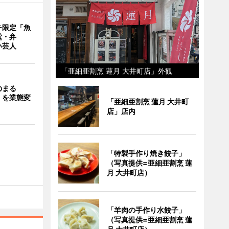
チ限定「魚
堂・弁
い芸人
「亜細亜割烹 蓮月 大井町店」外観
のまる
」を業態変
「亜細亜割烹 蓮月 大井町
店」店内
「特製手作り焼き餃子」
（写真提供=亜細亜割烹 蓮
月 大井町店）
「羊肉の手作り水餃子」
（写真提供=亜細亜割烹 蓮