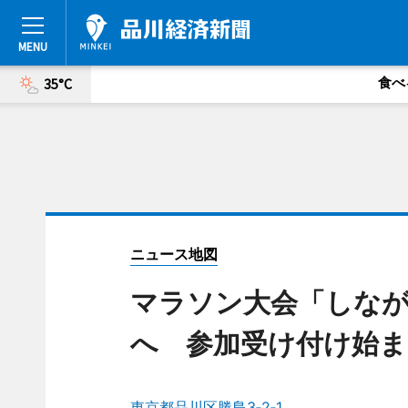
食べ
35°C
ニュース地図
マラソン大会「しな
へ 参加受け付け始ま
東京都品川区勝島3‐2‐1