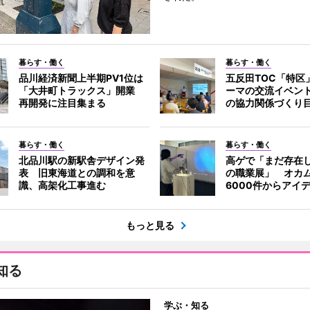
暮らす・働く
暮らす・働く
品川経済新聞上半期PV1位は
五反田TOC「特区
「大井町トラックス」開業
ーマの交流イベン
再開発に注目集まる
の協力関係づくり
暮らす・働く
暮らす・働く
北品川駅の新駅舎デザイン発
高ゲで「まだ存在
表 旧東海道との調和を意
の職業展」 オカ
識、高架化工事進む
6000件からアイ
もっと見る
知る
学ぶ・知る