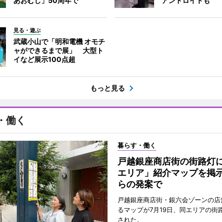
あおむし」50周年で
アンドロイドも
見る・遊ぶ
武蔵小山で「明和電機 オモチ
ャができるまで展」 大型ト
イなど展示100点超
もっと見る
・働く
暮らす・働く
戸越銀座商店街の街路灯
エリア」紹介マップを掲
らの発案で
戸越銀座商店街・銀六会ゾーンの店
るマップが7月19日、同エリアの街
された。