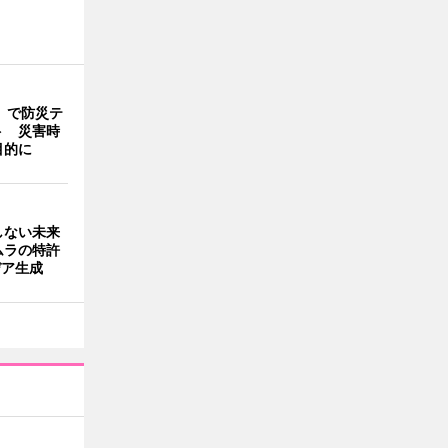
」で防災テ
ト 災害時
目的に
しない未来
ムラの特許
デア生成