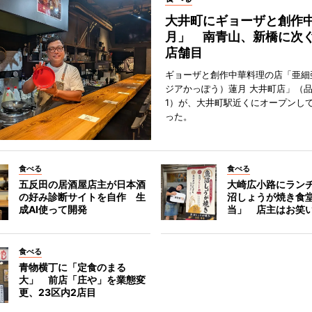
大井町にギョーザと創作
月」 南青山、新橋に次ぐ
店舗目
ギョーザと創作中華料理の店「亜細
ジアかっぽう）蓮月 大井町店」（
1）が、大井町駅近くにオープンして
った。
食べる
食べる
五反田の居酒屋店主が日本酒
大崎広小路にラン
の好み診断サイトを自作 生
沼しょうが焼き食
成AI使って開発
当」 店主はお笑
食べる
青物横丁に「定食のまる
大」 前店「庄や」を業態変
更、23区内2店目