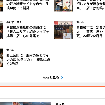
の好み診断サイトを自作 生
沼しょうが焼き食
成AI使って開発
当」 店主はお笑
暮らす・働く
食べる
戸越銀座商店街の街路灯に
青物横丁に「定食
「銀六エリア」紹介マップを
大」 前店「庄や
掲示 店主らの発案で
更、23区内2店目
食べる
西五反田に「湘南の魚とワイ
ンの店 ヒラツカ」 横浜に続
く2号店
もっと見る
食べる