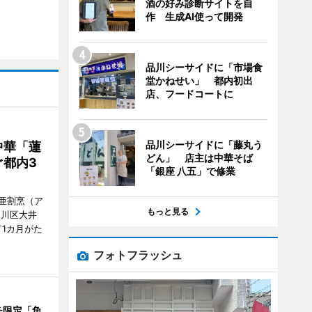
酒の好み診断サイトを自
作 生成AI使って開発
品川シーサイドに「市場食
堂かねせい」 都内初出
店、フードコートに
品川シーサイドに「藤丸う
中華「蓮
どん」 店主は中華そば
都内3
「銀座 八五」で修業
亜割烹（ア
もっと見る
品川区大井
1カ月がた
フォトフラッシュ
チ限定「魚