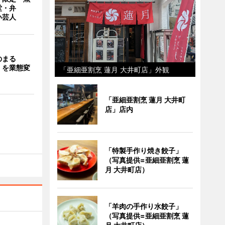
堂・弁
い芸人
のまる
」を業態変
「亜細亜割烹 蓮月 大井町店」外観
「亜細亜割烹 蓮月 大井町
店」店内
「特製手作り焼き餃子」
（写真提供=亜細亜割烹 蓮
月 大井町店）
「羊肉の手作り水餃子」
（写真提供=亜細亜割烹 蓮