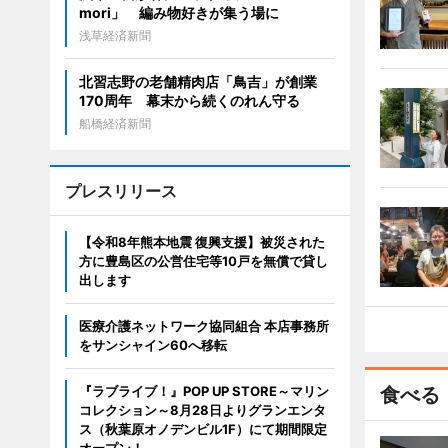
mori」 編み物好きが集う場に
浅草経済新聞
北習志野の老舗精肉店「鳥吉」が創業
170周年 幕末から続くのれん守る
船橋経済新聞
プレスリリース
【令和8年熊本地震 復興支援】被災された
方に豊島区の公営住宅等10戸を無償で貸し
出します
医療介護ネットワーク協同組合 本店事務所
をサンシャイン60へ移転
『ラブライブ！』POP UP STORE～マリン
食べる
コレクション～8月28日よりグランエンタ
ス（秋葉原オノデンビル1F）にて期間限定