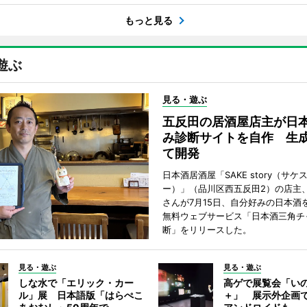
もっと見る
遊ぶ
見る・遊ぶ
五反田の居酒屋店主が日
み診断サイトを自作 生成
て開発
日本酒居酒屋「SAKE story（サケ
ー）」（品川区西五反田2）の店主
さんが7月15日、自分好みの日本酒
無料ウェブサービス「日本酒三角チ
断」をリリースした。
見る・遊ぶ
見る・遊ぶ
しな水で「エリック・カー
高ゲで展覧会「い
ル」展 日本語版「はらぺこ
＋」 展示外企画