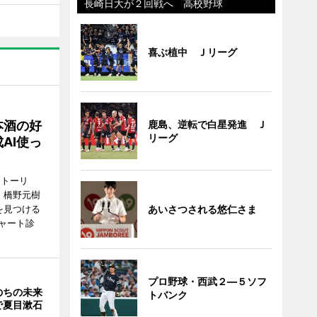
長崎日大が２回戦へ 高校野球
喜ぶ植中 Ｊリーグ
鹿島、逆転で白星発進 Ｊ
本酒の好
リーグ
AI使っ
ストーリ
、橋野元樹
あいさつされる悠仁さま
を見つける
ャート診
プロ野球・西武２―５ソフ
のちの未来
トバンク
で夏目漱石