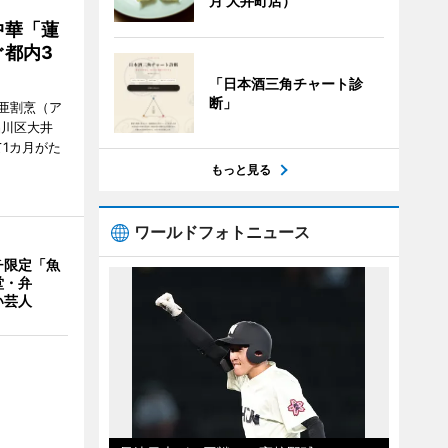
月 大井町店）
中華「蓮
都内3
「日本酒三角チャート診
断」
亜割烹（ア
品川区大井
1カ月がた
もっと見る
ワールドフォトニュース
チ限定「魚
堂・弁
い芸人