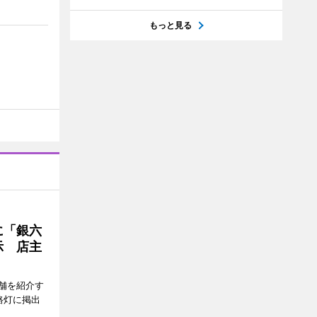
もっと見る
に「銀六
示 店主
舗を紹介す
路灯に掲出