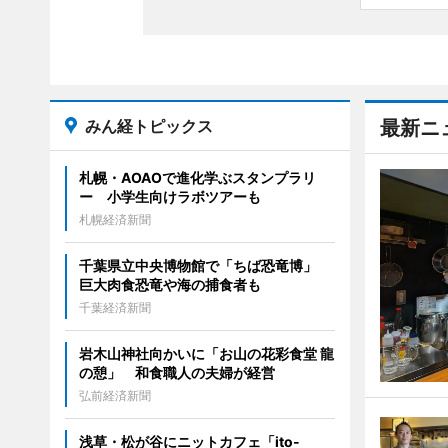
みん経トピックス
最新ニ
札幌・AOAOで進化学ぶスタンプラリ
ー 小学生向けラボツアーも
札幌経済新聞
千葉県立中央博物館で「ちば恐竜博」
巨大肉食恐竜や海の捕食者も
千葉経済新聞
岩木山神社向かいに「お山の花彩食堂 龍
の憩」 和食職人の夫婦が経営
弘前経済新聞
浅草・松が谷にニットカフェ「ito-