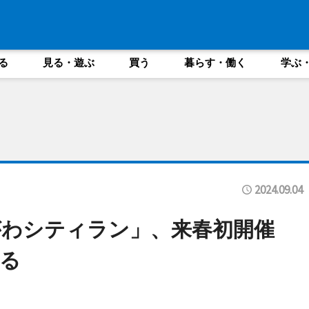
る
見る・遊ぶ
買う
暮らす・働く
学ぶ
2024.09.04
がわシティラン」、来春初開催
る