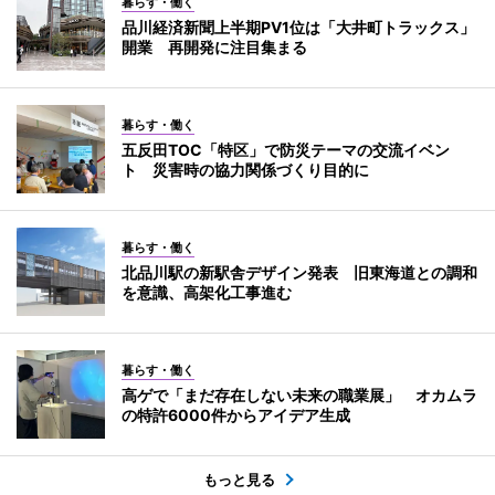
暮らす・働く
品川経済新聞上半期PV1位は「大井町トラックス」
開業 再開発に注目集まる
暮らす・働く
五反田TOC「特区」で防災テーマの交流イベン
ト 災害時の協力関係づくり目的に
暮らす・働く
北品川駅の新駅舎デザイン発表 旧東海道との調和
を意識、高架化工事進む
暮らす・働く
高ゲで「まだ存在しない未来の職業展」 オカムラ
の特許6000件からアイデア生成
もっと見る