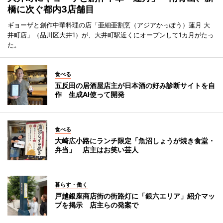
橋に次ぐ都内3店舗目
ギョーザと創作中華料理の店「亜細亜割烹（アジアかっぽう）蓮月 大
井町店」（品川区大井1）が、大井町駅近くにオープンして1カ月がたっ
た。
食べる
五反田の居酒屋店主が日本酒の好み診断サイトを自
作 生成AI使って開発
食べる
大崎広小路にランチ限定「魚沼しょうが焼き食堂・
弁当」 店主はお笑い芸人
暮らす・働く
戸越銀座商店街の街路灯に「銀六エリア」紹介マッ
プを掲示 店主らの発案で