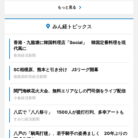
もっと見る
みん経トピックス
香港・九龍塘に韓国料理店「Social」 韓国定番料理を現
代風に
香港経済新聞
SC相模原、熊本と引き分け J3リーグ開幕
相模原町田経済新聞
関門海峡花火大会、無料エリアなしの門司側をライブ配信
小倉経済新聞
八広で「八八祭り」 1500人が提灯行列、多幸アートも
すみだ経済新聞
八戸の「騎馬打毬」、若手騎手の姿勇ましく 20年ぶりの