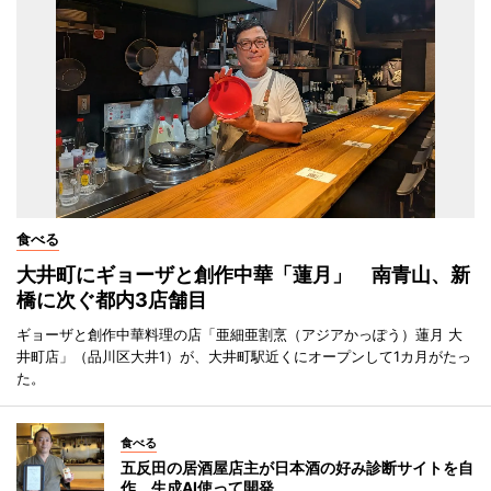
食べる
大井町にギョーザと創作中華「蓮月」 南青山、新
橋に次ぐ都内3店舗目
ギョーザと創作中華料理の店「亜細亜割烹（アジアかっぽう）蓮月 大
井町店」（品川区大井1）が、大井町駅近くにオープンして1カ月がたっ
た。
食べる
五反田の居酒屋店主が日本酒の好み診断サイトを自
作 生成AI使って開発