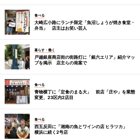
食べる
大崎広小路にランチ限定「魚沼しょうが焼き食堂・
弁当」 店主はお笑い芸人
暮らす・働く
戸越銀座商店街の街路灯に「銀六エリア」紹介マッ
プを掲示 店主らの発案で
食べる
青物横丁に「定食のまる大」 前店「庄や」を業態
変更、23区内2店目
食べる
西五反田に「湘南の魚とワインの店 ヒラツカ」
横浜に続く2号店