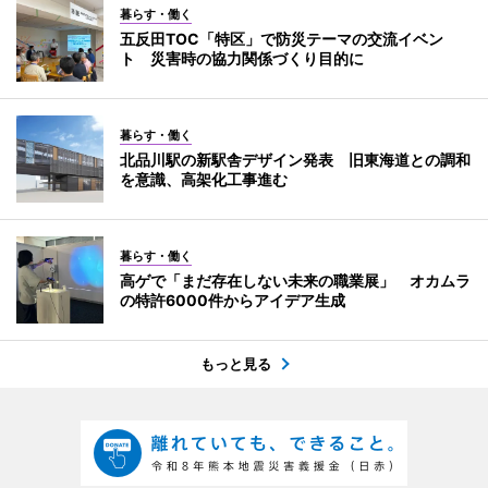
暮らす・働く
五反田TOC「特区」で防災テーマの交流イベン
ト 災害時の協力関係づくり目的に
暮らす・働く
北品川駅の新駅舎デザイン発表 旧東海道との調和
を意識、高架化工事進む
暮らす・働く
高ゲで「まだ存在しない未来の職業展」 オカムラ
の特許6000件からアイデア生成
もっと見る