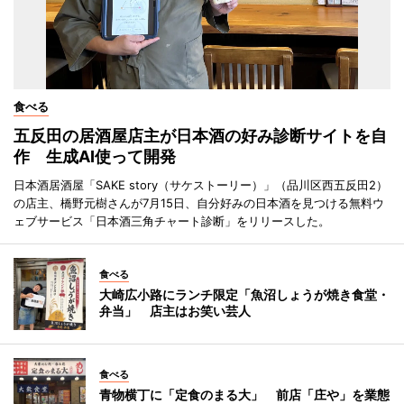
食べる
五反田の居酒屋店主が日本酒の好み診断サイトを自
作 生成AI使って開発
日本酒居酒屋「SAKE story（サケストーリー）」（品川区西五反田2）
の店主、橋野元樹さんが7月15日、自分好みの日本酒を見つける無料ウ
ェブサービス「日本酒三角チャート診断」をリリースした。
食べる
大崎広小路にランチ限定「魚沼しょうが焼き食堂・
弁当」 店主はお笑い芸人
食べる
青物横丁に「定食のまる大」 前店「庄や」を業態