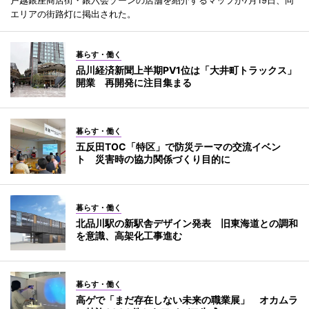
エリアの街路灯に掲出された。
暮らす・働く
品川経済新聞上半期PV1位は「大井町トラックス」
開業 再開発に注目集まる
暮らす・働く
五反田TOC「特区」で防災テーマの交流イベン
ト 災害時の協力関係づくり目的に
暮らす・働く
北品川駅の新駅舎デザイン発表 旧東海道との調和
を意識、高架化工事進む
暮らす・働く
高ゲで「まだ存在しない未来の職業展」 オカムラ