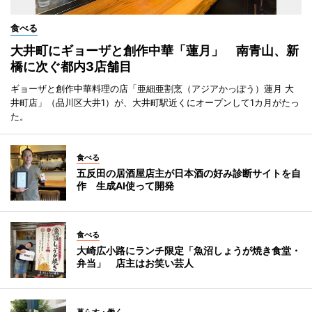
食べる
大井町にギョーザと創作中華「蓮月」 南青山、新
橋に次ぐ都内3店舗目
ギョーザと創作中華料理の店「亜細亜割烹（アジアかっぽう）蓮月 大
井町店」（品川区大井1）が、大井町駅近くにオープンして1カ月がたっ
た。
食べる
五反田の居酒屋店主が日本酒の好み診断サイトを自
作 生成AI使って開発
食べる
大崎広小路にランチ限定「魚沼しょうが焼き食堂・
弁当」 店主はお笑い芸人
暮らす・働く