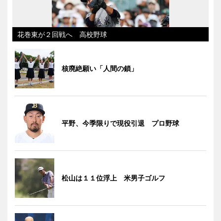
花巻東が２回戦へ 高校野球
核廃絶願い「人間の鎖」
平野、今季限りで現役引退 プロ野球
松山は１１位浮上 米男子ゴルフ