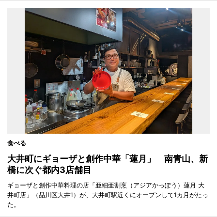
食べる
大井町にギョーザと創作中華「蓮月」 南青山、新
橋に次ぐ都内3店舗目
ギョーザと創作中華料理の店「亜細亜割烹（アジアかっぽう）蓮月 大
井町店」（品川区大井1）が、大井町駅近くにオープンして1カ月がたっ
た。