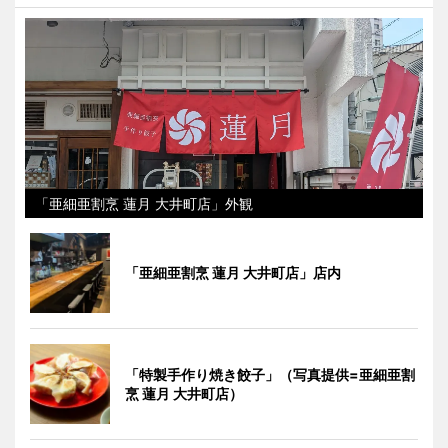
「亜細亜割烹 蓮月 大井町店」外観
「亜細亜割烹 蓮月 大井町店」店内
「特製手作り焼き餃子」（写真提供=亜細亜割
烹 蓮月 大井町店）