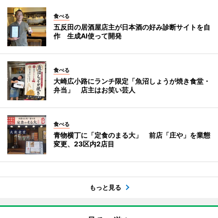
食べる
五反田の居酒屋店主が日本酒の好み診断サイトを自
作 生成AI使って開発
食べる
大崎広小路にランチ限定「魚沼しょうが焼き食堂・
弁当」 店主はお笑い芸人
食べる
青物横丁に「定食のまる大」 前店「庄や」を業態
変更、23区内2店目
もっと見る