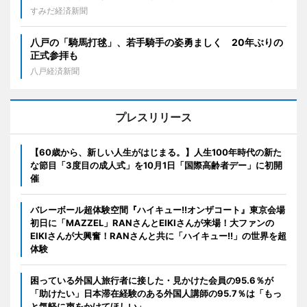
すみだ経済新聞
八戸の「騎馬打毬」、若手騎手の姿勇ましく 20年ぶりの
正式参拝も
八戸経済新聞
プレスリリース
【60歳から、新しい人生がはじまる。】人生100年時代の新た
な節目「3度目の成人式」を10月1日「国際高齢者デー」に初開
催
バレーボール超体験空間『ハイキュー!!オンザコート』東京会場
初日に「MAZZEL」RANさんとEIKIさんが来場！大ファンの
EIKIさんが大興奮！RANさんと共に「ハイキュー!!」の世界を超
体験
困っている外国人旅行者に接した・見かけた会員の95.6％が
「助けたい」日本滞在経験のある外国人講師の95.7％は「もっ
と気軽に声をかけてほしい」