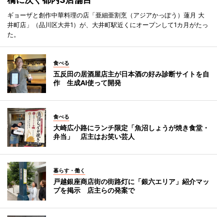
ギョーザと創作中華料理の店「亜細亜割烹（アジアかっぽう）蓮月 大
井町店」（品川区大井1）が、大井町駅近くにオープンして1カ月がたっ
た。
食べる
五反田の居酒屋店主が日本酒の好み診断サイトを自
作 生成AI使って開発
食べる
大崎広小路にランチ限定「魚沼しょうが焼き食堂・
弁当」 店主はお笑い芸人
暮らす・働く
戸越銀座商店街の街路灯に「銀六エリア」紹介マッ
プを掲示 店主らの発案で