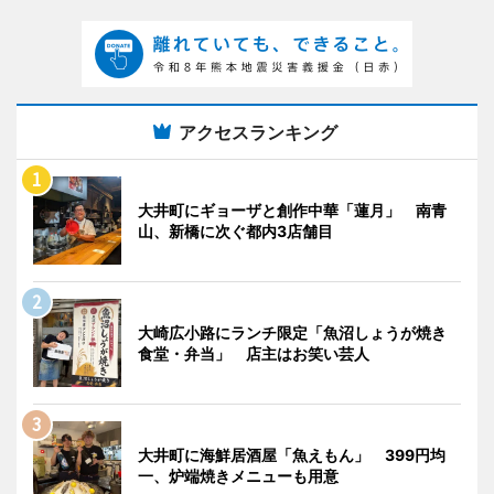
アクセスランキング
大井町にギョーザと創作中華「蓮月」 南青
山、新橋に次ぐ都内3店舗目
大崎広小路にランチ限定「魚沼しょうが焼き
食堂・弁当」 店主はお笑い芸人
大井町に海鮮居酒屋「魚えもん」 399円均
一、炉端焼きメニューも用意