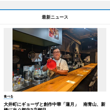
最新ニュース
食べる
大井町にギョーザと創作中華「蓮月」 南青山、新
橋に次ぐ都内3店舗目