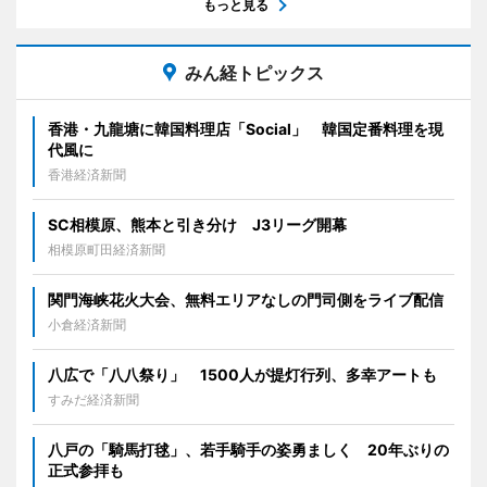
もっと見る
みん経トピックス
香港・九龍塘に韓国料理店「Social」 韓国定番料理を現
代風に
香港経済新聞
SC相模原、熊本と引き分け J3リーグ開幕
相模原町田経済新聞
関門海峡花火大会、無料エリアなしの門司側をライブ配信
小倉経済新聞
八広で「八八祭り」 1500人が提灯行列、多幸アートも
すみだ経済新聞
八戸の「騎馬打毬」、若手騎手の姿勇ましく 20年ぶりの
正式参拝も