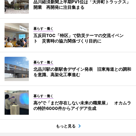
品川経済新聞上半期PV1位は「大井町トラックス」
開業 再開発に注目集まる
暮らす・働く
五反田TOC「特区」で防災テーマの交流イベン
ト 災害時の協力関係づくり目的に
暮らす・働く
北品川駅の新駅舎デザイン発表 旧東海道との調和
を意識、高架化工事進む
暮らす・働く
高ゲで「まだ存在しない未来の職業展」 オカムラ
の特許6000件からアイデア生成
もっと見る