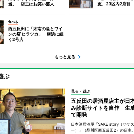
当」 店主はお笑い芸人
更、23区内2店目
食べる
西五反田に「湘南の魚とワイ
ンの店 ヒラツカ」 横浜に続
く2号店
もっと見る
遊ぶ
見る・遊ぶ
五反田の居酒屋店主が日
み診断サイトを自作 生成
て開発
日本酒居酒屋「SAKE story（サケ
ー）」（品川区西五反田2）の店主