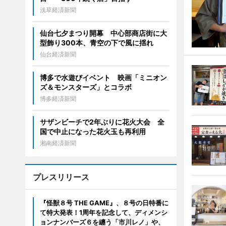
浅草経済新聞
仙台七夕まつり開幕 中心部商店街に大
型飾り300本、青空の下で風に揺れ
仙台経済新聞
博多で水遊びイベント 映画「ミニオン
ズ＆モンスターズ」とコラボ
博多経済新聞
サザンビーチで2年ぶりに花火大会 全
国で中止になった花火玉も再利用
湘南経済新聞
プレスリリース
『怪獣８号 THE GAME』、８号の日特番に
て特大発表！1周年を記念して、ディメンシ
ョンナンバーズ６を纏う「市川レノ」や、