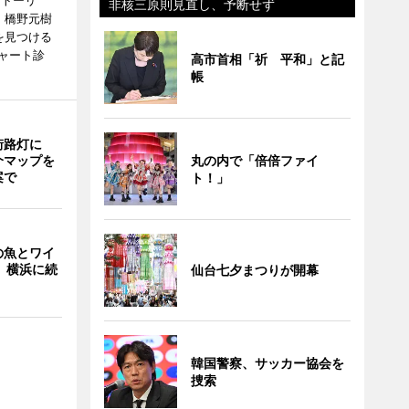
ストーリ
非核三原則見直し、予断せず
、橋野元樹
を見つける
ャート診
高市首相「祈 平和」と記
帳
街路灯に
介マップを
丸の内で「倍倍ファイ
案で
ト！」
の魚とワイ
 横浜に続
仙台七夕まつりが開幕
韓国警察、サッカー協会を
捜索