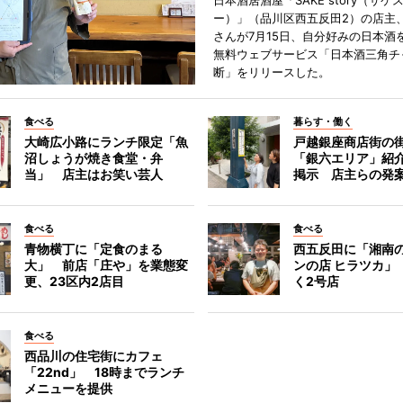
日本酒居酒屋「SAKE story（サケ
ー）」（品川区西五反田2）の店主
さんが7月15日、自分好みの日本酒
無料ウェブサービス「日本酒三角チ
断」をリリースした。
食べる
暮らす・働く
大崎広小路にランチ限定「魚
戸越銀座商店街の
沼しょうが焼き食堂・弁
「銀六エリア」紹
当」 店主はお笑い芸人
掲示 店主らの発
食べる
食べる
青物横丁に「定食のまる
西五反田に「湘南
大」 前店「庄や」を業態変
ンの店 ヒラツカ」
更、23区内2店目
く2号店
食べる
西品川の住宅街にカフェ
「22nd」 18時までランチ
メニューを提供