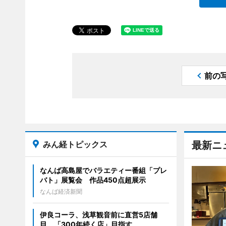
前の
みん経トピックス
最新ニ
なんば高島屋でバラエティー番組「プレ
バト」展覧会 作品450点超展示
なんば経済新聞
伊良コーラ、浅草観音前に直営5店舗
目 「300年続く店」目指す