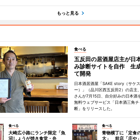
もっと見る
食べる
五反田の居酒屋店主が日
み診断サイトを自作 生成
て開発
日本酒居酒屋「SAKE story（サケ
ー）」（品川区西五反田2）の店主
さんが7月15日、自分好みの日本酒
無料ウェブサービス「日本酒三角チ
断」をリリースした。
食べる
食べる
大崎広小路にランチ限定「魚
青物横丁に「定食
沼しょうが焼き食堂・弁
大」 前店「庄や