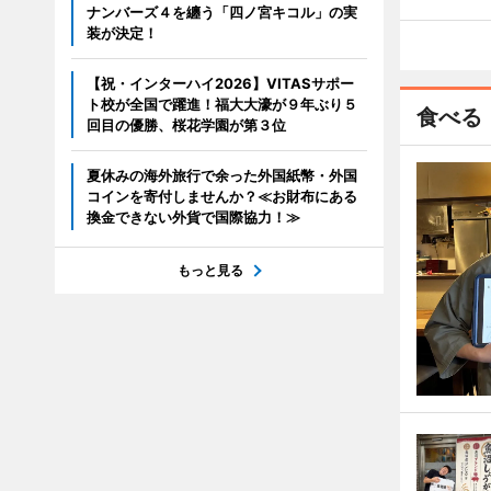
ナンバーズ４を纏う「四ノ宮キコル」の実
装が決定！
【祝・インターハイ2026】VITASサポー
ト校が全国で躍進！福大大濠が９年ぶり５
食べる
回目の優勝、桜花学園が第３位
夏休みの海外旅行で余った外国紙幣・外国
コインを寄付しませんか？≪お財布にある
換金できない外貨で国際協力！≫
もっと見る