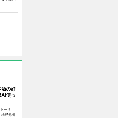
本酒の好
AI使っ
ストーリ
、橋野元樹