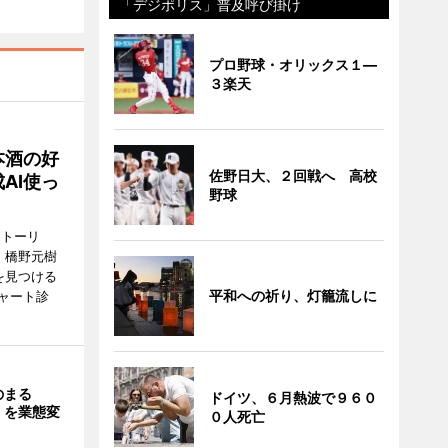
「デジポリス」普及呼び掛け
プロ野球・オリックス１―
３楽天
本酒の好
佐野日大、２回戦へ 高校
AI使っ
野球
ストーリ
、橋野元樹
を見つける
平和への祈り、灯籠流しに
ャート診
のまる
ドイツ、６月熱波で９６０
」を業態変
０人死亡