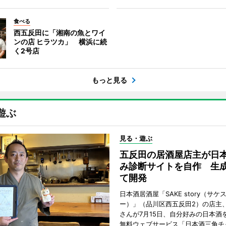
食べる
西五反田に「湘南の魚とワイ
ンの店 ヒラツカ」 横浜に続
く2号店
もっと見る
遊ぶ
見る・遊ぶ
五反田の居酒屋店主が日
み診断サイトを自作 生成
て開発
日本酒居酒屋「SAKE story（サケ
ー）」（品川区西五反田2）の店主
さんが7月15日、自分好みの日本酒
無料ウェブサービス「日本酒三角チ