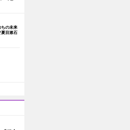
のちの未来
で夏目漱石