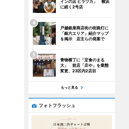
インの店 ヒラツカ」 横浜
に続く2号店
戸越銀座商店街の街路灯に
「銀六エリア」紹介マップ
を掲示 店主らの発案で
青物横丁に「定食のまる
大」 前店「庄や」を業態
変更、23区内2店目
もっと見る
フォトフラッシュ