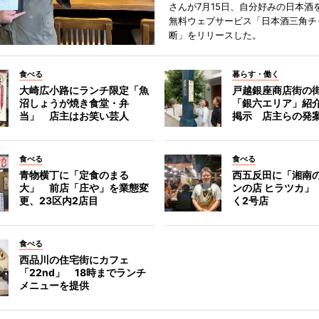
さんが7月15日、自分好みの日本酒
無料ウェブサービス「日本酒三角チ
断」をリリースした。
食べる
暮らす・働く
大崎広小路にランチ限定「魚
戸越銀座商店街の
沼しょうが焼き食堂・弁
「銀六エリア」紹
当」 店主はお笑い芸人
掲示 店主らの発
食べる
食べる
青物横丁に「定食のまる
西五反田に「湘南
大」 前店「庄や」を業態変
ンの店 ヒラツカ」
更、23区内2店目
く2号店
食べる
西品川の住宅街にカフェ
「22nd」 18時までランチ
メニューを提供