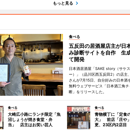
もっと見る
食べる
五反田の居酒屋店主が日
み診断サイトを自作 生成
て開発
日本酒居酒屋「SAKE story（サケ
ー）」（品川区西五反田2）の店主
さんが7月15日、自分好みの日本酒
無料ウェブサービス「日本酒三角チ
断」をリリースした。
食べる
食べる
大崎広小路にランチ限定「魚
青物横丁に「定食
沼しょうが焼き食堂・弁
大」 前店「庄や
当」 店主はお笑い芸人
更、23区内2店目