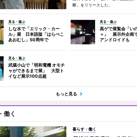
断」をリリースした。
見る・遊ぶ
見る・遊ぶ
しな水で「エリック・カー
高ゲで展覧会「い
ル」展 日本語版「はらぺこ
＋」 展示外企画
あおむし」50周年で
アンドロイドも
見る・遊ぶ
武蔵小山で「明和電機 オモチ
ャができるまで展」 大型ト
イなど展示100点超
もっと見る
・働く
暮らす・働く