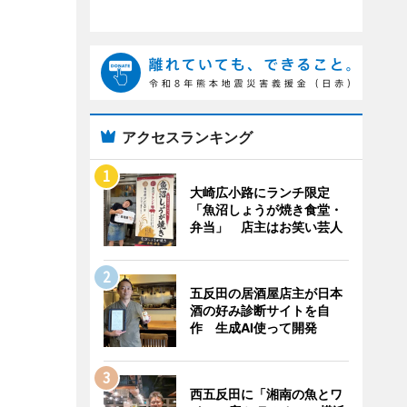
アクセスランキング
大崎広小路にランチ限定
「魚沼しょうが焼き食堂・
弁当」 店主はお笑い芸人
五反田の居酒屋店主が日本
酒の好み診断サイトを自
作 生成AI使って開発
西五反田に「湘南の魚とワ