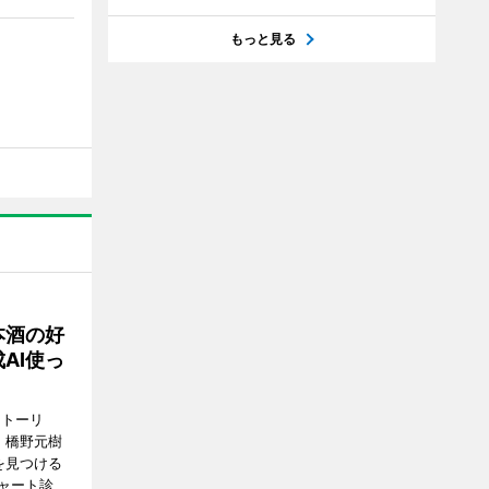
もっと見る
本酒の好
AI使っ
ストーリ
、橋野元樹
を見つける
ャート診