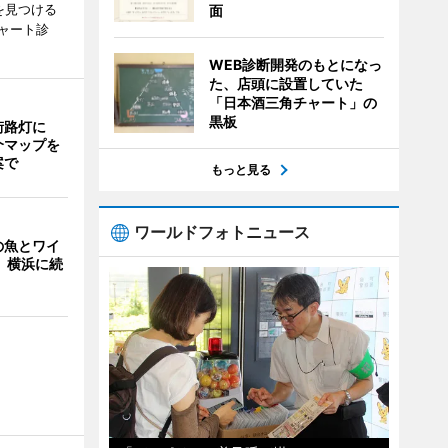
を見つける
面
ャート診
WEB診断開発のもとになっ
た、店頭に設置していた
「日本酒三角チャート」の
黒板
街路灯に
介マップを
案で
もっと見る
ワールドフォトニュース
の魚とワイ
 横浜に続