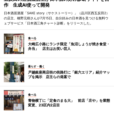
作 生成AI使って開発
日本酒居酒屋「SAKE story（サケストーリー）」（品川区西五反田2）
の店主、橋野元樹さんが7月15日、自分好みの日本酒を見つける無料ウ
ェブサービス「日本酒三角チャート診断」をリリースした。
食べる
大崎広小路にランチ限定「魚沼しょうが焼き食堂・
弁当」 店主はお笑い芸人
暮らす・働く
戸越銀座商店街の街路灯に「銀六エリア」紹介マッ
プを掲示 店主らの発案で
食べる
青物横丁に「定食のまる大」 前店「庄や」を業態
変更、23区内2店目