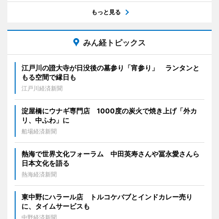
もっと見る
みん経トピックス
江戸川の證大寺が日没後の墓参り「宵参り」 ランタンと
もる空間で縁日も
江戸川経済新聞
淀屋橋にウナギ専門店 1000度の炭火で焼き上げ「外カ
リ、中ふわ」に
船場経済新聞
熱海で世界文化フォーラム 中田英寿さんや冨永愛さんら
日本文化を語る
熱海経済新聞
東中野にハラール店 トルコケバブとインドカレー売り
に、タイムサービスも
中野経済新聞