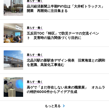
暮らす・働く
品川経済新聞上半期PV1位は「大井町トラックス」
開業 再開発に注目集まる
暮らす・働く
五反田TOC「特区」で防災テーマの交流イベン
ト 災害時の協力関係づくり目的に
暮らす・働く
北品川駅の新駅舎デザイン発表 旧東海道との調和
を意識、高架化工事進む
暮らす・働く
高ゲで「まだ存在しない未来の職業展」 オカムラ
の特許6000件からアイデア生成
もっと見る