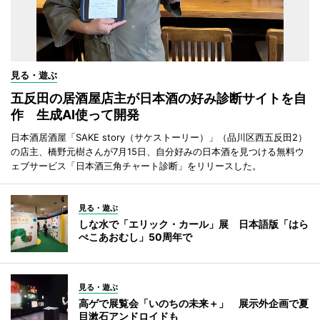
見る・遊ぶ
五反田の居酒屋店主が日本酒の好み診断サイトを自
作 生成AI使って開発
日本酒居酒屋「SAKE story（サケストーリー）」（品川区西五反田2）
の店主、橋野元樹さんが7月15日、自分好みの日本酒を見つける無料ウ
ェブサービス「日本酒三角チャート診断」をリリースした。
見る・遊ぶ
しな水で「エリック・カール」展 日本語版「はら
ぺこあおむし」50周年で
見る・遊ぶ
高ゲで展覧会「いのちの未来＋」 展示外企画で夏
目漱石アンドロイドも