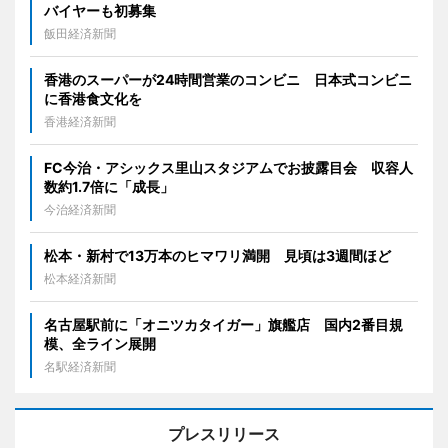
バイヤーも初募集
飯田経済新聞
香港のスーパーが24時間営業のコンビニ 日本式コンビニ
に香港食文化を
香港経済新聞
FC今治・アシックス里山スタジアムでお披露目会 収容人
数約1.7倍に「成長」
今治経済新聞
松本・新村で13万本のヒマワリ満開 見頃は3週間ほど
松本経済新聞
名古屋駅前に「オニツカタイガー」旗艦店 国内2番目規
模、全ライン展開
名駅経済新聞
プレスリリース