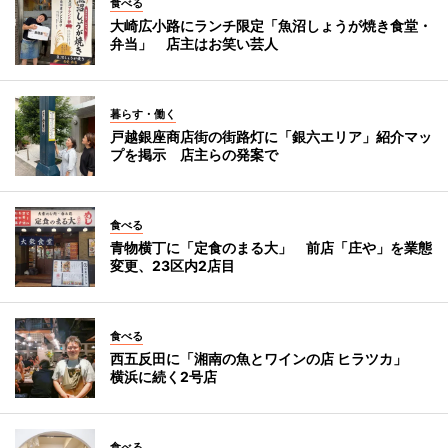
食べる
大崎広小路にランチ限定「魚沼しょうが焼き食堂・
弁当」 店主はお笑い芸人
暮らす・働く
戸越銀座商店街の街路灯に「銀六エリア」紹介マッ
プを掲示 店主らの発案で
食べる
青物横丁に「定食のまる大」 前店「庄や」を業態
変更、23区内2店目
食べる
西五反田に「湘南の魚とワインの店 ヒラツカ」
横浜に続く2号店
食べる