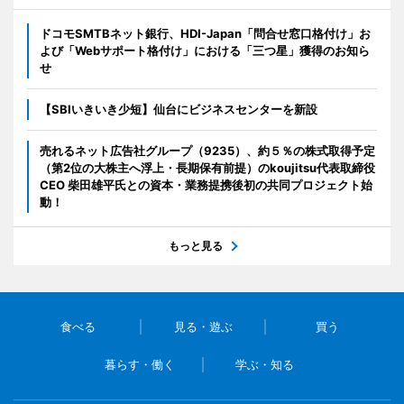
ドコモSMTBネット銀行、HDI-Japan「問合せ窓口格付け」お
よび「Webサポート格付け」における「三つ星」獲得のお知ら
せ
【SBIいきいき少短】仙台にビジネスセンターを新設
売れるネット広告社グループ（9235）、約５％の株式取得予定
（第2位の大株主へ浮上・長期保有前提）のkoujitsu代表取締役
CEO 柴田雄平氏との資本・業務提携後初の共同プロジェクト始
動！
もっと見る
食べる
見る・遊ぶ
買う
暮らす・働く
学ぶ・知る