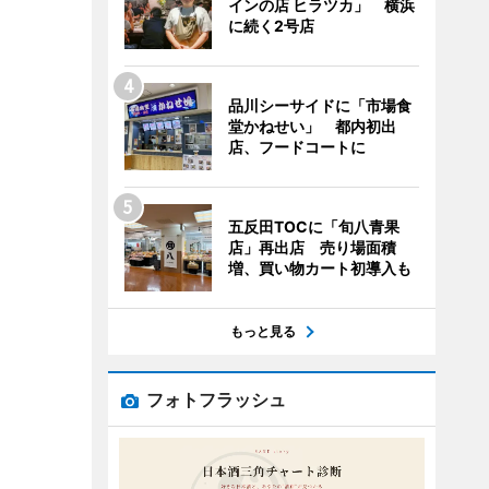
インの店 ヒラツカ」 横浜
に続く2号店
品川シーサイドに「市場食
堂かねせい」 都内初出
店、フードコートに
五反田TOCに「旬八青果
店」再出店 売り場面積
増、買い物カート初導入も
もっと見る
フォトフラッシュ