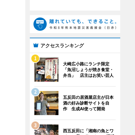
アクセスランキング
大崎広小路にランチ限定
「魚沼しょうが焼き食堂・
弁当」 店主はお笑い芸人
五反田の居酒屋店主が日本
酒の好み診断サイトを自
作 生成AI使って開発
西五反田に「湘南の魚とワ