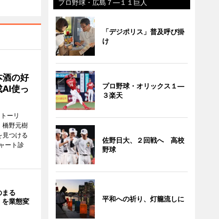
プロ野球・広島７―１１巨人
「デジポリス」普及呼び掛
け
本酒の好
プロ野球・オリックス１―
AI使っ
３楽天
ストーリ
、橋野元樹
を見つける
佐野日大、２回戦へ 高校
ャート診
野球
のまる
平和への祈り、灯籠流しに
」を業態変