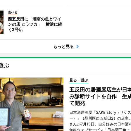
食べる
西五反田に「湘南の魚とワイ
ンの店 ヒラツカ」 横浜に続
く2号店
もっと見る
遊ぶ
見る・遊ぶ
五反田の居酒屋店主が日
み診断サイトを自作 生成
て開発
日本酒居酒屋「SAKE story（サケ
ー）」（品川区西五反田2）の店主
さんが7月15日、自分好みの日本酒
無料ウェブサービス「日本酒三角チ