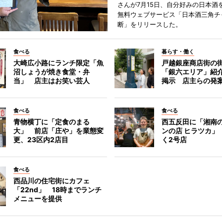
さんが7月15日、自分好みの日本酒
無料ウェブサービス「日本酒三角チ
断」をリリースした。
食べる
暮らす・働く
大崎広小路にランチ限定「魚
戸越銀座商店街の
沼しょうが焼き食堂・弁
「銀六エリア」紹
当」 店主はお笑い芸人
掲示 店主らの発
食べる
食べる
青物横丁に「定食のまる
西五反田に「湘南
大」 前店「庄や」を業態変
ンの店 ヒラツカ」
更、23区内2店目
く2号店
食べる
西品川の住宅街にカフェ
「22nd」 18時までランチ
メニューを提供