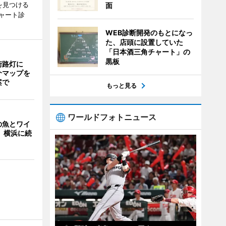
を見つける
面
ャート診
WEB診断開発のもとになっ
た、店頭に設置していた
「日本酒三角チャート」の
黒板
街路灯に
介マップを
案で
もっと見る
ワールドフォトニュース
の魚とワイ
 横浜に続