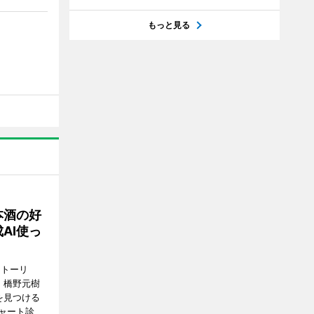
もっと見る
本酒の好
AI使っ
ストーリ
、橋野元樹
を見つける
ャート診