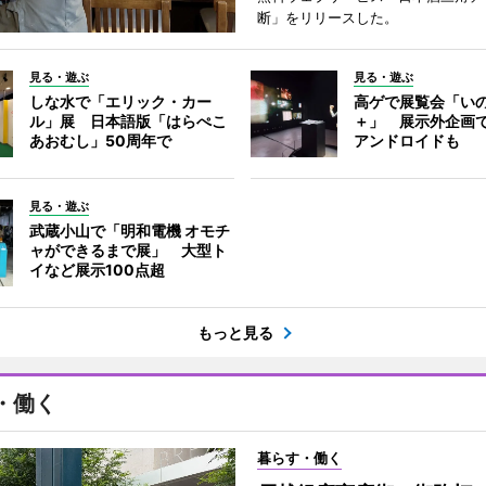
断」をリリースした。
見る・遊ぶ
見る・遊ぶ
しな水で「エリック・カー
高ゲで展覧会「い
ル」展 日本語版「はらぺこ
＋」 展示外企画
あおむし」50周年で
アンドロイドも
見る・遊ぶ
武蔵小山で「明和電機 オモチ
ャができるまで展」 大型ト
イなど展示100点超
もっと見る
・働く
暮らす・働く