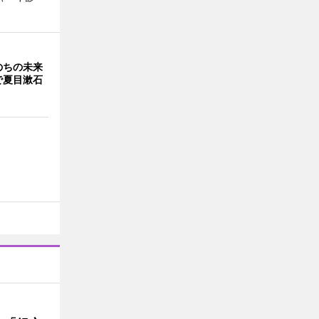
のちの未来
で夏目漱石