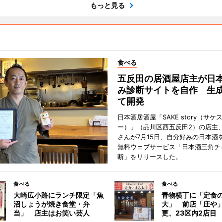
もっと見る
食べる
五反田の居酒屋店主が日
み診断サイトを自作 生成
て開発
日本酒居酒屋「SAKE story（サケ
ー）」（品川区西五反田2）の店主
さんが7月15日、自分好みの日本酒
無料ウェブサービス「日本酒三角チ
断」をリリースした。
食べる
食べる
大崎広小路にランチ限定「魚
青物横丁に「定食
沼しょうが焼き食堂・弁
大」 前店「庄や
当」 店主はお笑い芸人
更、23区内2店目