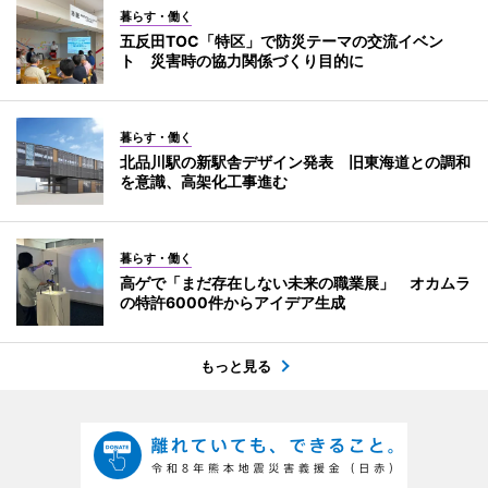
暮らす・働く
五反田TOC「特区」で防災テーマの交流イベン
ト 災害時の協力関係づくり目的に
暮らす・働く
北品川駅の新駅舎デザイン発表 旧東海道との調和
を意識、高架化工事進む
暮らす・働く
高ゲで「まだ存在しない未来の職業展」 オカムラ
の特許6000件からアイデア生成
もっと見る