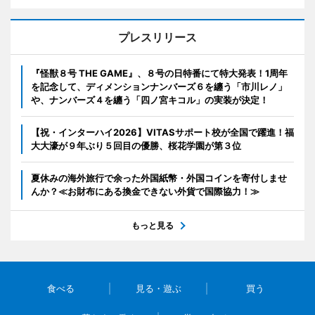
プレスリリース
『怪獣８号 THE GAME』、８号の日特番にて特大発表！1周年
を記念して、ディメンションナンバーズ６を纏う「市川レノ」
や、ナンバーズ４を纏う「四ノ宮キコル」の実装が決定！
【祝・インターハイ2026】VITASサポート校が全国で躍進！福
大大濠が９年ぶり５回目の優勝、桜花学園が第３位
夏休みの海外旅行で余った外国紙幣・外国コインを寄付しませ
んか？≪お財布にある換金できない外貨で国際協力！≫
もっと見る
食べる
見る・遊ぶ
買う