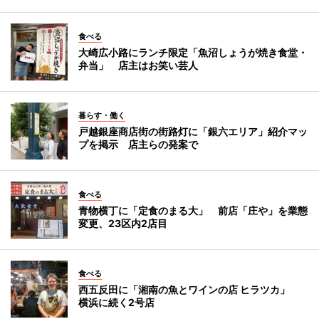
食べる
大崎広小路にランチ限定「魚沼しょうが焼き食堂・
弁当」 店主はお笑い芸人
暮らす・働く
戸越銀座商店街の街路灯に「銀六エリア」紹介マッ
プを掲示 店主らの発案で
食べる
青物横丁に「定食のまる大」 前店「庄や」を業態
変更、23区内2店目
食べる
西五反田に「湘南の魚とワインの店 ヒラツカ」
横浜に続く2号店