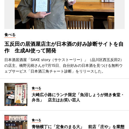
食べる
五反田の居酒屋店主が日本酒の好み診断サイトを自
作 生成AI使って開発
日本酒居酒屋「SAKE story（サケストーリー）」（品川区西五反田2）
の店主、橋野元樹さんが7月15日、自分好みの日本酒を見つける無料ウ
ェブサービス「日本酒三角チャート診断」をリリースした。
食べる
大崎広小路にランチ限定「魚沼しょうが焼き食堂・
弁当」 店主はお笑い芸人
食べる
青物横丁に「定食のまる大」 前店「庄や」を業態