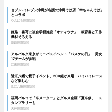
セブン‐イレブン沖縄が名護の沖縄そば店「幸ちゃんそば」
とコラボ
やんばる経済新聞
姫路・書写に複合学習施設「オティウナ」 教育書と工作
機材そろえる
姫路経済新聞
アルバルク東京がミニバスイベント「バスケの日」 男女
17チームが参戦
江東経済新聞
近江八幡で親子イベント、200組が来場 ハイハイレース
など楽しむ
近江八幡経済新聞
福岡パルコで「辛メーター」とグルメ企画「夏辛祭」 ス
タンプラリーも
天神経済新聞