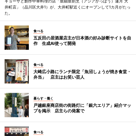
ギョーザと創作中華料理の店「亜細亜割烹（アジアかっぽう）蓮月 大
井町店」（品川区大井1）が、大井町駅近くにオープンして1カ月がたっ
た。
食べる
五反田の居酒屋店主が日本酒の好み診断サイトを自
作 生成AI使って開発
食べる
大崎広小路にランチ限定「魚沼しょうが焼き食堂・
弁当」 店主はお笑い芸人
暮らす・働く
戸越銀座商店街の街路灯に「銀六エリア」紹介マッ
プを掲示 店主らの発案で
食べる