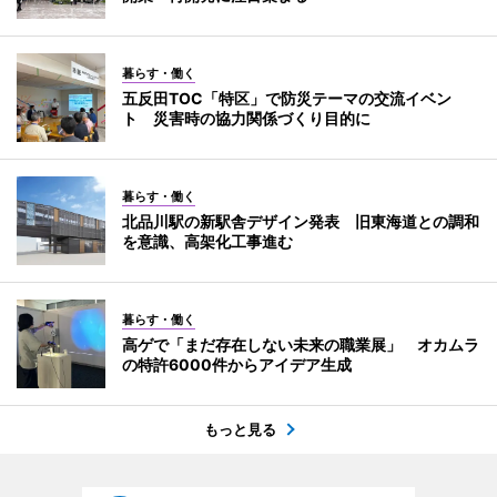
暮らす・働く
五反田TOC「特区」で防災テーマの交流イベン
ト 災害時の協力関係づくり目的に
暮らす・働く
北品川駅の新駅舎デザイン発表 旧東海道との調和
を意識、高架化工事進む
暮らす・働く
高ゲで「まだ存在しない未来の職業展」 オカムラ
の特許6000件からアイデア生成
もっと見る