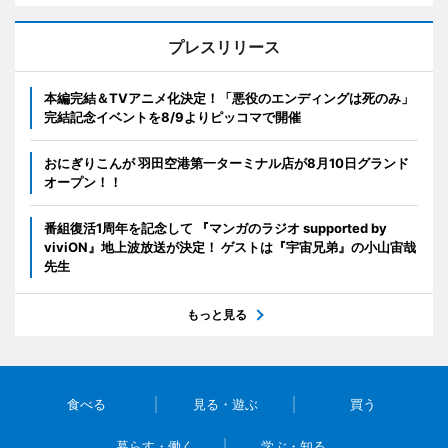
プレスリリース
本編完結＆TVアニメ化決定！「悪役のエンディングは死のみ」
完結記念イベントを8/9よりピッコマで開催
おにぎりこんが 羽田空港第一ターミナル店が8月10日グランド
オープン！！
番組復活1周年を記念して 『マンガのラジオ supported by
viviON』地上波放送が決定！ ゲストは『宇宙兄弟』の小山宙哉
先生
もっと見る
食べる
見る・遊ぶ
買う
暮らす・働く
学ぶ・知る