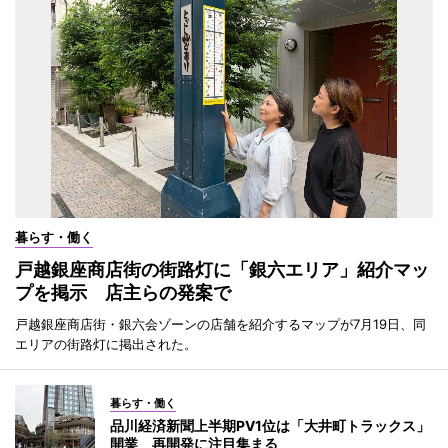
暮らす・働く
戸越銀座商店街の街路灯に「銀六エリア」紹介マッ
プを掲示 店主らの発案で
戸越銀座商店街・銀六会ゾーンの店舗を紹介するマップが7月19日、同
エリアの街路灯に掲出された。
暮らす・働く
品川経済新聞上半期PV1位は「大井町トラックス」
開業 再開発に注目集まる