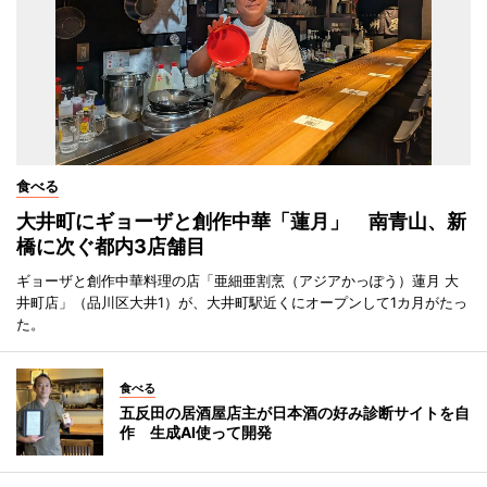
食べる
大井町にギョーザと創作中華「蓮月」 南青山、新
橋に次ぐ都内3店舗目
ギョーザと創作中華料理の店「亜細亜割烹（アジアかっぽう）蓮月 大
井町店」（品川区大井1）が、大井町駅近くにオープンして1カ月がたっ
た。
食べる
五反田の居酒屋店主が日本酒の好み診断サイトを自
作 生成AI使って開発