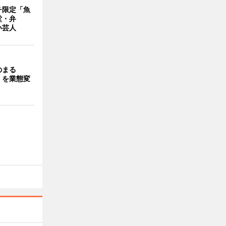
チ限定「魚
堂・弁
い芸人
のまる
」を業態変