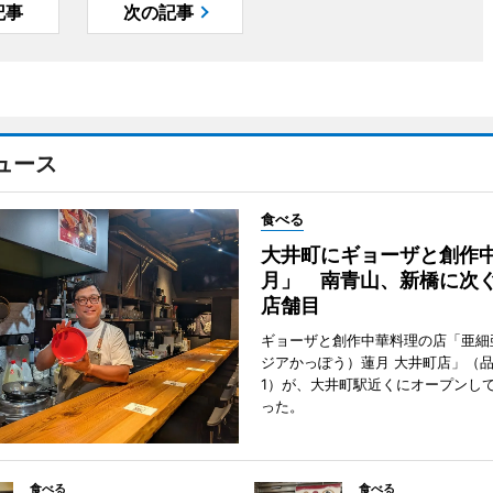
記事
次の記事
ュース
食べる
大井町にギョーザと創作
月」 南青山、新橋に次ぐ
店舗目
ギョーザと創作中華料理の店「亜細
ジアかっぽう）蓮月 大井町店」（
1）が、大井町駅近くにオープンして
った。
食べる
食べる