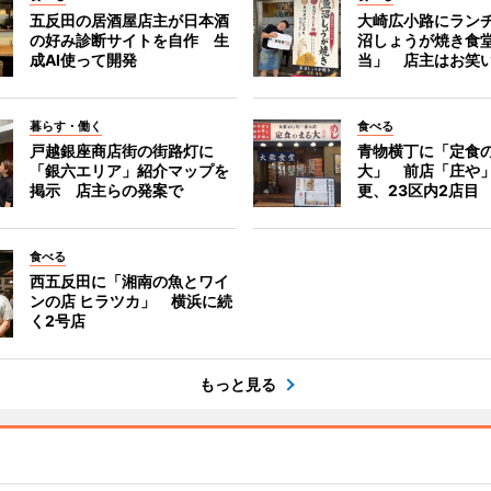
五反田の居酒屋店主が日本酒
大崎広小路にラン
の好み診断サイトを自作 生
沼しょうが焼き食
成AI使って開発
当」 店主はお笑
暮らす・働く
食べる
戸越銀座商店街の街路灯に
青物横丁に「定食
「銀六エリア」紹介マップを
大」 前店「庄や
掲示 店主らの発案で
更、23区内2店目
食べる
西五反田に「湘南の魚とワイ
ンの店 ヒラツカ」 横浜に続
く2号店
もっと見る