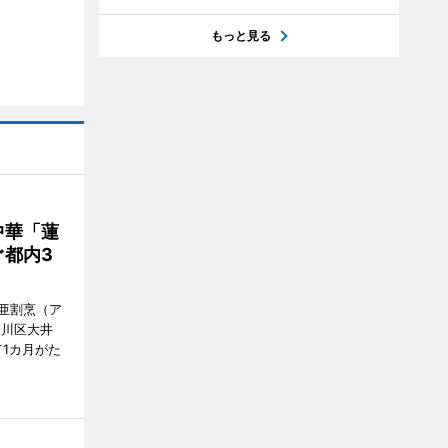
もっと見る
中華「蓮
都内3
亜割烹（ア
品川区大井
1カ月がた