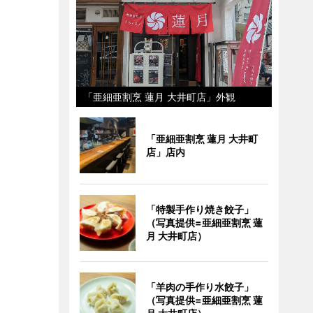
「亜細亜割烹 蓮月 大井町店」外観
「亜細亜割烹 蓮月 大井町
店」店内
「特製手作り焼き餃子」
（写真提供=亜細亜割烹 蓮
月 大井町店）
「羊肉の手作り水餃子」
（写真提供=亜細亜割烹 蓮