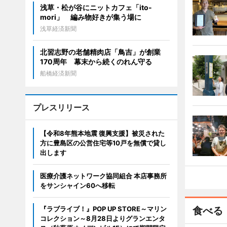
浅草・松が谷にニットカフェ「ito-
mori」 編み物好きが集う場に
浅草経済新聞
北習志野の老舗精肉店「鳥吉」が創業
170周年 幕末から続くのれん守る
船橋経済新聞
プレスリリース
【令和8年熊本地震 復興支援】被災された
方に豊島区の公営住宅等10戸を無償で貸し
出します
医療介護ネットワーク協同組合 本店事務所
をサンシャイン60へ移転
『ラブライブ！』POP UP STORE～マリン
食べる
コレクション～8月28日よりグランエンタ