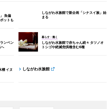
しながわ水族館で新企画「シナスイ族」始
」 魚偏
まる
ポットも
暮らす・働く
ゼランペン
しながわ水族館で赤ちゃん続々 タツノオ
集へ
トシゴや絶滅危惧種含む6種
しながわ水族館
水槽 イヌ