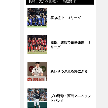
長崎日大が２回戦へ 高校野球
喜ぶ植中 Ｊリーグ
鹿島、逆転で白星発進 Ｊ
リーグ
あいさつされる悠仁さま
プロ野球・西武２―５ソフ
トバンク