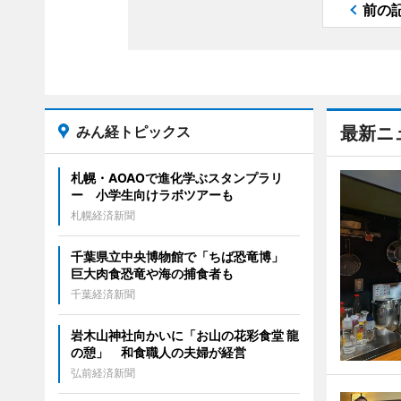
前の
みん経トピックス
最新ニ
札幌・AOAOで進化学ぶスタンプラリ
ー 小学生向けラボツアーも
札幌経済新聞
千葉県立中央博物館で「ちば恐竜博」
巨大肉食恐竜や海の捕食者も
千葉経済新聞
岩木山神社向かいに「お山の花彩食堂 龍
の憩」 和食職人の夫婦が経営
弘前経済新聞