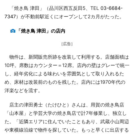
「焼き鳥 津田」（品川区西五反田5、TEL
03-6684-
7347
）が不動前駅近くにオープンして2カ月がたった。
「焼き鳥 津田」の店内
［広告］
物件は、新聞販売所跡を改装して利用する。店舗面積は
10坪。席数はカウンター＝12席。店内の壁はグレーで統一
し、経年劣化による味わいを雰囲気として取り入れるた
め、床材は改装前のものを残した。店内には1970年代の
洋楽などを流す。
店主の津田勇士（たけひと）さんは、用賀の焼き鳥店
「山本屋」と学芸大学の焼き鳥店で計7年修業し、独立し
た。「近隣エリアに住んでいたこともあり、武蔵小山周辺
や東横線沿線で物件を探していた。もっと早くに出店する