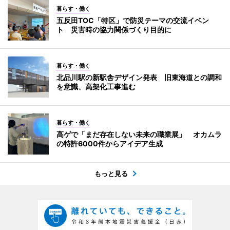
暮らす・働く
五反田TOC「特区」で防災テーマの交流イベン
ト 災害時の協力関係づくり目的に
暮らす・働く
北品川駅の新駅舎デザイン発表 旧東海道との調和
を意識、高架化工事進む
暮らす・働く
高ゲで「まだ存在しない未来の職業展」 オカムラ
の特許6000件からアイデア生成
もっと見る