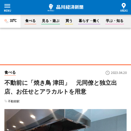
33°C
食べる
見る・遊ぶ
買う
暮らす・働く
学ぶ・知る
食べる
2023.04.20
不動前に「焼き鳥 津田」 元同僚と独立出
店、お任せとアラカルトを用意
不動前駅