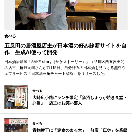
食べる
五反田の居酒屋店主が日本酒の好み診断サイトを自
作 生成AI使って開発
日本酒居酒屋「SAKE story（サケストーリー）」（品川区西五反田2）
の店主、橋野元樹さんが7月15日、自分好みの日本酒を見つける無料ウ
ェブサービス「日本酒三角チャート診断」をリリースした。
食べる
大崎広小路にランチ限定「魚沼しょうが焼き食堂・
弁当」 店主はお笑い芸人
食べる
青物横丁に「定食のまる大」 前店「庄や」を業態