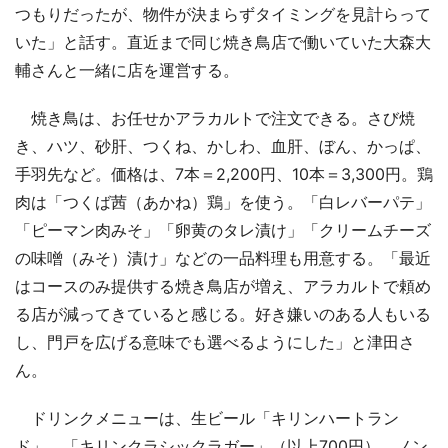
つもりだったが、物件が決まらずタイミングを見計らって
いた」と話す。直近まで同じ焼き鳥店で働いていた大森大
輔さんと一緒に店を運営する。
焼き鳥は、お任せかアラカルトで注文できる。さび焼
き、ハツ、砂肝、つくね、かしわ、血肝、ぼん、かっぱ、
手羽先など。価格は、7本＝2,200円、10本＝3,300円。鶏
肉は「つくば茜（あかね）鶏」を使う。「白レバーパテ」
「ピーマン肉みそ」「卵黄のタレ漬け」「クリームチーズ
の味噌（みそ）漬け」などの一品料理も用意する。「最近
はコースのみ提供する焼き鳥店が増え、アラカルトで頼め
る店が減ってきていると感じる。好き嫌いのある人もいる
し、門戸を広げる意味でも選べるようにした」と津田さ
ん。
ドリンクメニューは、生ビール「キリンハートラン
ド」、「キリンクラシックラガー」（以上700円）、ノン