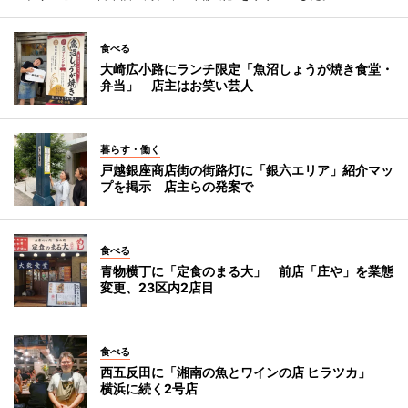
食べる
大崎広小路にランチ限定「魚沼しょうが焼き食堂・
弁当」 店主はお笑い芸人
暮らす・働く
戸越銀座商店街の街路灯に「銀六エリア」紹介マッ
プを掲示 店主らの発案で
食べる
青物横丁に「定食のまる大」 前店「庄や」を業態
変更、23区内2店目
食べる
西五反田に「湘南の魚とワインの店 ヒラツカ」
横浜に続く2号店