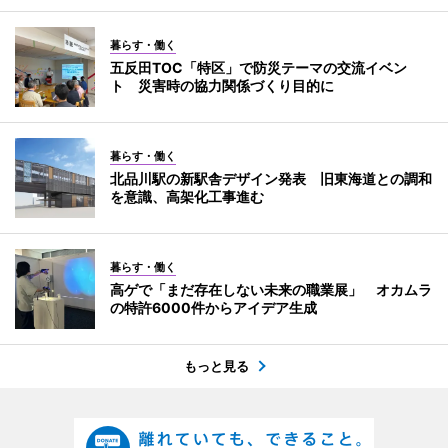
暮らす・働く
五反田TOC「特区」で防災テーマの交流イベン
ト 災害時の協力関係づくり目的に
暮らす・働く
北品川駅の新駅舎デザイン発表 旧東海道との調和
を意識、高架化工事進む
暮らす・働く
高ゲで「まだ存在しない未来の職業展」 オカムラ
の特許6000件からアイデア生成
もっと見る