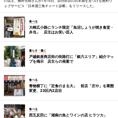
の店主、橋野元樹さんが7月15日、自分好みの日本酒を見つける無料ウ
ェブサービス「日本酒三角チャート診断」をリリースした。
食べる
大崎広小路にランチ限定「魚沼しょうが焼き食堂・
弁当」 店主はお笑い芸人
暮らす・働く
戸越銀座商店街の街路灯に「銀六エリア」紹介マッ
プを掲示 店主らの発案で
食べる
青物横丁に「定食のまる大」 前店「庄や」を業態
変更、23区内2店目
食べる
西五反田に「湘南の魚とワインの店 ヒラツカ」