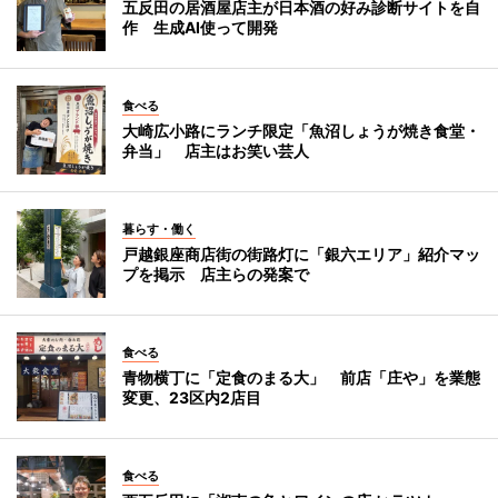
五反田の居酒屋店主が日本酒の好み診断サイトを自
作 生成AI使って開発
食べる
大崎広小路にランチ限定「魚沼しょうが焼き食堂・
弁当」 店主はお笑い芸人
暮らす・働く
戸越銀座商店街の街路灯に「銀六エリア」紹介マッ
プを掲示 店主らの発案で
食べる
青物横丁に「定食のまる大」 前店「庄や」を業態
変更、23区内2店目
食べる