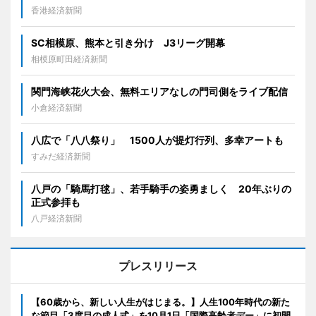
香港経済新聞
SC相模原、熊本と引き分け J3リーグ開幕
相模原町田経済新聞
関門海峡花火大会、無料エリアなしの門司側をライブ配信
小倉経済新聞
八広で「八八祭り」 1500人が提灯行列、多幸アートも
すみだ経済新聞
八戸の「騎馬打毬」、若手騎手の姿勇ましく 20年ぶりの
正式参拝も
八戸経済新聞
プレスリリース
【60歳から、新しい人生がはじまる。】人生100年時代の新た
な節目「3度目の成人式」を10月1日「国際高齢者デー」に初開