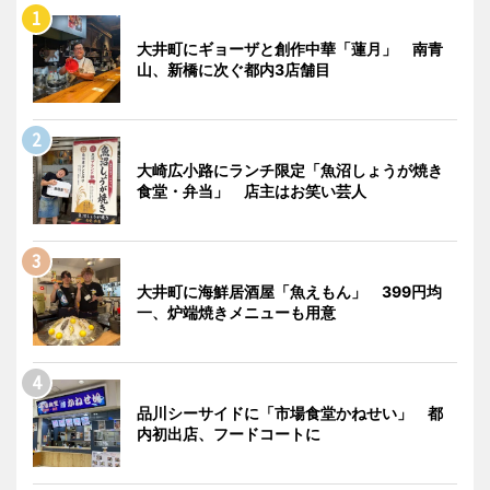
大井町にギョーザと創作中華「蓮月」 南青
山、新橋に次ぐ都内3店舗目
大崎広小路にランチ限定「魚沼しょうが焼き
食堂・弁当」 店主はお笑い芸人
大井町に海鮮居酒屋「魚えもん」 399円均
一、炉端焼きメニューも用意
品川シーサイドに「市場食堂かねせい」 都
内初出店、フードコートに