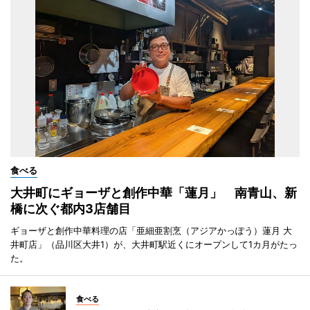
食べる
大井町にギョーザと創作中華「蓮月」 南青山、新
橋に次ぐ都内3店舗目
ギョーザと創作中華料理の店「亜細亜割烹（アジアかっぽう）蓮月 大
井町店」（品川区大井1）が、大井町駅近くにオープンして1カ月がたっ
た。
食べる