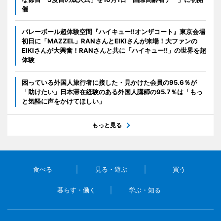
催
バレーボール超体験空間『ハイキュー!!オンザコート』東京会場
初日に「MAZZEL」RANさんとEIKIさんが来場！大ファンの
EIKIさんが大興奮！RANさんと共に「ハイキュー!!」の世界を超
体験
困っている外国人旅行者に接した・見かけた会員の95.6％が
「助けたい」日本滞在経験のある外国人講師の95.7％は「もっ
と気軽に声をかけてほしい」
もっと見る
食べる
見る・遊ぶ
買う
暮らす・働く
学ぶ・知る