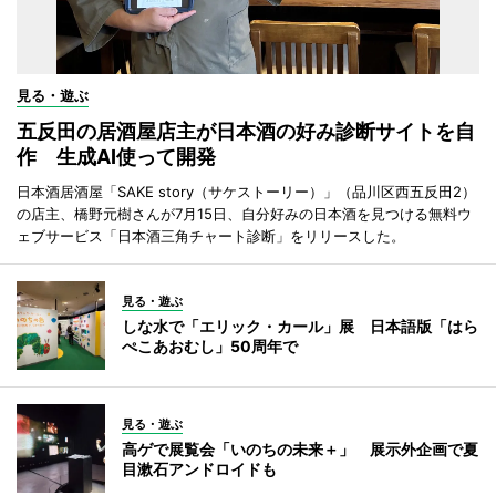
見る・遊ぶ
五反田の居酒屋店主が日本酒の好み診断サイトを自
作 生成AI使って開発
日本酒居酒屋「SAKE story（サケストーリー）」（品川区西五反田2）
の店主、橋野元樹さんが7月15日、自分好みの日本酒を見つける無料ウ
ェブサービス「日本酒三角チャート診断」をリリースした。
見る・遊ぶ
しな水で「エリック・カール」展 日本語版「はら
ぺこあおむし」50周年で
見る・遊ぶ
高ゲで展覧会「いのちの未来＋」 展示外企画で夏
目漱石アンドロイドも