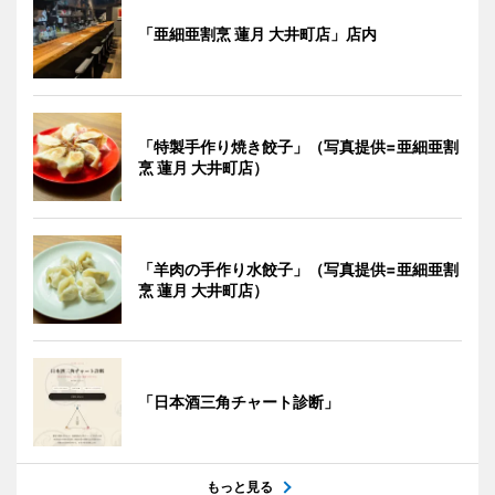
「亜細亜割烹 蓮月 大井町店」店内
「特製手作り焼き餃子」（写真提供=亜細亜割
烹 蓮月 大井町店）
「羊肉の手作り水餃子」（写真提供=亜細亜割
烹 蓮月 大井町店）
「日本酒三角チャート診断」
もっと見る