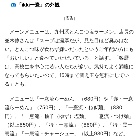
「ikki一憙」の外観
［広告］
メーンメニューは、九州系とんこつ塩ラーメン。店長の
並木修さんは「スープは濃厚だが、見た目ほど臭みはな
い。とんこつ味が食わず嫌いだったというご年配の方にも
『おいしい』と食べていただいている」と話す。「客層
は、高校生を中心に若い人たちが多い。気持ちよく満腹に
なってもらいたいので、15時まで替え玉を無料にしてい
る」とも。
メニューは「一憙流らーめん」（680円）や「赤・一憙
流らーめん」（750円）、「一憙流・ねぎ麺」（830
円）、「一憙流・柚子（ゆず）塩麺」「一憙流・つけ麺」
（以上850円）、「特・一憙流」（880円）、「特・黒一
憙流」「一憙流・チャーシュー」（以上930円）など。