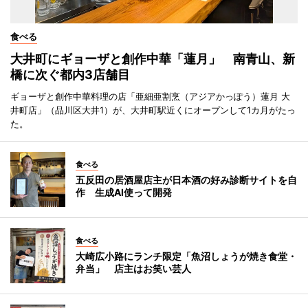
食べる
大井町にギョーザと創作中華「蓮月」 南青山、新
橋に次ぐ都内3店舗目
ギョーザと創作中華料理の店「亜細亜割烹（アジアかっぽう）蓮月 大
井町店」（品川区大井1）が、大井町駅近くにオープンして1カ月がたっ
た。
食べる
五反田の居酒屋店主が日本酒の好み診断サイトを自
作 生成AI使って開発
食べる
大崎広小路にランチ限定「魚沼しょうが焼き食堂・
弁当」 店主はお笑い芸人