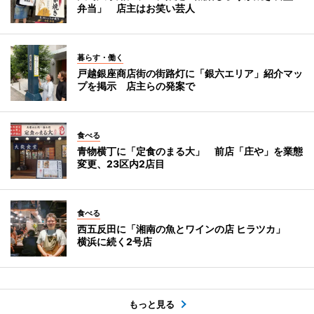
弁当」 店主はお笑い芸人
暮らす・働く
戸越銀座商店街の街路灯に「銀六エリア」紹介マッ
プを掲示 店主らの発案で
食べる
青物横丁に「定食のまる大」 前店「庄や」を業態
変更、23区内2店目
食べる
西五反田に「湘南の魚とワインの店 ヒラツカ」
横浜に続く2号店
もっと見る