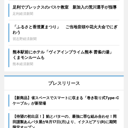
足利でブレックスのバスケ教室 新加入の荒川選手が指導
足利経済新聞
「ふるさと香澄夏まつり」 ご当地音頭や花火大会でにぎ
わう
習志野経済新聞
熊本駅前にホテル「ヴィアインプライム熊本 雲雀の湯」
くまモンルームも
熊本経済新聞
プレスリリース
【新商品】省スペースでスマートに収まる「巻き取り式Type-C
ケーブル」が新登場
【待望の初出店！】餡とバターの、最強に罪な組み合わせ！岡
田謹製あんバタ屋が8月17日(月)より、イクスピアリ(R)に期間
限定オープン。