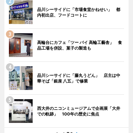
品川シーサイドに「市場食堂かねせい」 都
内初出店、フードコートに
高輪台にカフェ「ツー バイ 高輪工藝舎」 食
品工場を併設、菓子の製造も
品川シーサイドに「藤丸うどん」 店主は中
華そば「銀座 八五」で修業
西大井のニコンミュージアムで企画展「大井
での軌跡」 100年の歴史に焦点