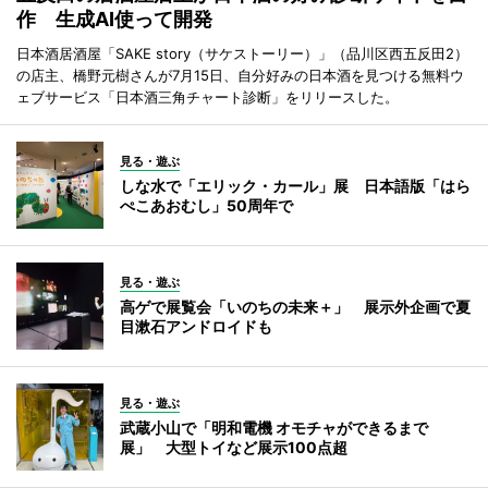
作 生成AI使って開発
日本酒居酒屋「SAKE story（サケストーリー）」（品川区西五反田2）
の店主、橋野元樹さんが7月15日、自分好みの日本酒を見つける無料ウ
ェブサービス「日本酒三角チャート診断」をリリースした。
見る・遊ぶ
しな水で「エリック・カール」展 日本語版「はら
ぺこあおむし」50周年で
見る・遊ぶ
高ゲで展覧会「いのちの未来＋」 展示外企画で夏
目漱石アンドロイドも
見る・遊ぶ
武蔵小山で「明和電機 オモチャができるまで
展」 大型トイなど展示100点超