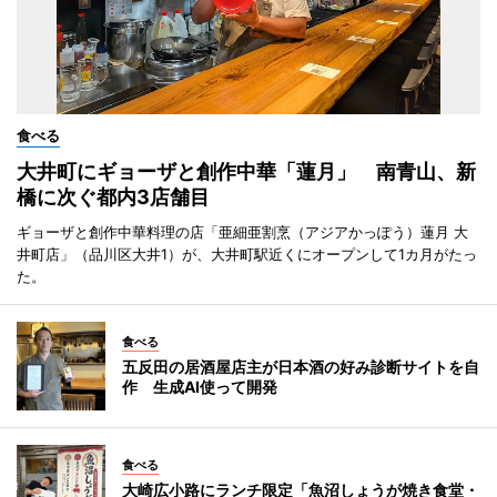
食べる
大井町にギョーザと創作中華「蓮月」 南青山、新
橋に次ぐ都内3店舗目
ギョーザと創作中華料理の店「亜細亜割烹（アジアかっぽう）蓮月 大
井町店」（品川区大井1）が、大井町駅近くにオープンして1カ月がたっ
た。
食べる
五反田の居酒屋店主が日本酒の好み診断サイトを自
作 生成AI使って開発
食べる
大崎広小路にランチ限定「魚沼しょうが焼き食堂・