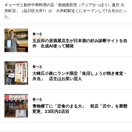
ギョーザと創作中華料理の店「亜細亜割烹（アジアかっぽう）蓮月 大
井町店」（品川区大井1）が、大井町駅近くにオープンして1カ月がたっ
た。
食べる
五反田の居酒屋店主が日本酒の好み診断サイトを自
作 生成AI使って開発
食べる
大崎広小路にランチ限定「魚沼しょうが焼き食堂・
弁当」 店主はお笑い芸人
食べる
青物横丁に「定食のまる大」 前店「庄や」を業態
変更、23区内2店目