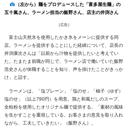
（左から）麺をプロデュースした「富多屋生麺」の
五十嵐さん、ラーメン担当の飯野さん、店主の井渕さん
［広告］
富士山天然氷を使用したかき氷をメーンに提供する同
店。ラーメンを提供することにした経緯について、店長の
井渕康次さんは「以前から汁物を提供したいと考えてい
た。たまたま前職が同じで、ラーメン店で働いていた飯野
浩史さんが休職することを知り、声を掛けたことがきっか
け」と話す。
ラーメンは、「塩プレーン」「塩のせ」「柚子（ゆず）
塩のせ」（以上790円）を用意。鶏と和風だしのスープ、
全粒粉を使用したオリジナル麺で提供する。「素材の風味
を生かすことを重視している。お客さまの意見を取り入れ
ながら、工夫していきたい」（飯野さん）。