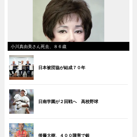
小川真由美さん死去、８６歳
日本被団協が結成７０年
日南学園が２回戦へ 高校野球
後藤大樹、４００障害で銀