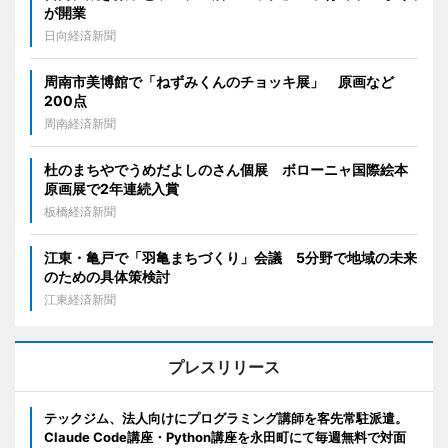
が開業
日向経済新聞
周南市美博館で「ねずみくんのチョッキ展」 原画など
200点
周南経済新聞
杜のまちやでうめだよしのさん個展 ボローニャ国際絵本
原画展で2年連続入賞
板橋経済新聞
江東・亀戸で「羽亀まちづくり」会議 5分野で地域の未来
のための具体策検討
江東経済新聞
プレスリリース
テックジム、法人向けにプログラミング講師を客先常駐派遣。
Claude Code講座・Python講座を永田町にて毎週無料で対面