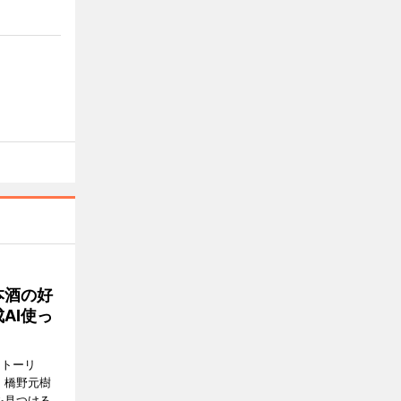
本酒の好
AI使っ
ストーリ
、橋野元樹
を見つける