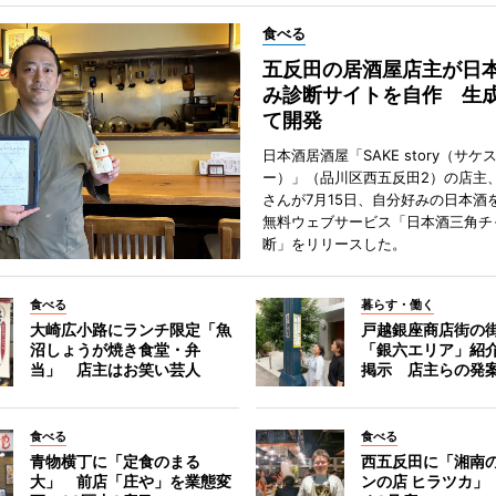
食べる
五反田の居酒屋店主が日
み診断サイトを自作 生成
て開発
日本酒居酒屋「SAKE story（サケ
ー）」（品川区西五反田2）の店主
さんが7月15日、自分好みの日本酒
無料ウェブサービス「日本酒三角チ
断」をリリースした。
食べる
暮らす・働く
大崎広小路にランチ限定「魚
戸越銀座商店街の
沼しょうが焼き食堂・弁
「銀六エリア」紹
当」 店主はお笑い芸人
掲示 店主らの発
食べる
食べる
青物横丁に「定食のまる
西五反田に「湘南
大」 前店「庄や」を業態変
ンの店 ヒラツカ」