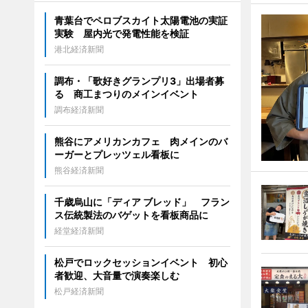
青葉台でペロブスカイト太陽電池の実証
実験 屋内光で発電性能を検証
港北経済新聞
調布・「歌好きグランプリ3」出場者募
る 商工まつりのメインイベント
調布経済新聞
熊谷にアメリカンカフェ 肉メインのバ
ーガーとプレッツェル看板に
熊谷経済新聞
千歳烏山に「ディア ブレッド」 フラン
ス伝統製法のバゲットを看板商品に
経堂経済新聞
松戸でロックセッションイベント 初心
者歓迎、大音量で演奏楽しむ
松戸経済新聞