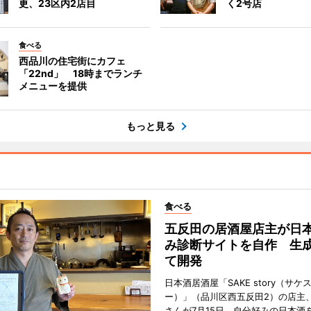
更、23区内2店目
く2号店
食べる
西品川の住宅街にカフェ
「22nd」 18時までランチ
メニューを提供
もっと見る
食べる
五反田の居酒屋店主が日
み診断サイトを自作 生成
て開発
日本酒居酒屋「SAKE story（サケ
ー）」（品川区西五反田2）の店主
さんが7月15日、自分好みの日本酒