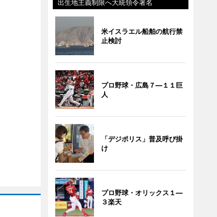
出生地主義制限へ大統領令署名
米イスラエル船舶の航行禁
止検討
プロ野球・広島７―１１巨
人
「デジポリス」普及呼び掛
け
プロ野球・オリックス１―
３楽天