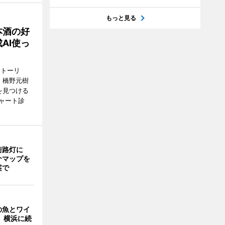
もっと見る
本酒の好
AI使っ
ストーリ
、橋野元樹
を見つける
ャート診
街路灯に
介マップを
案で
の魚とワイ
 横浜に続