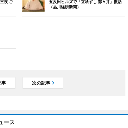
三夜 ご
五反田ヒルズで「立喰ずし 都々井」復活
（品川経済新聞）
記事
次の記事
ュース