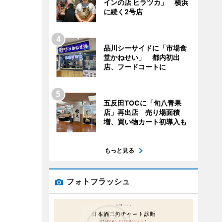
インの店 ヒラツカ」 横浜
に続く2号店
品川シーサイドに「市場食
堂かねせい」 都内初出
店、フードコートに
五反田TOCに「旬八青果
店」再出店 売り場面積
増、買い物カート初導入も
もっと見る
フォトフラッシュ