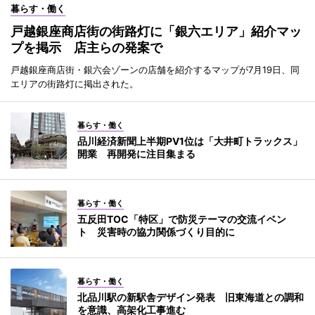
暮らす・働く
戸越銀座商店街の街路灯に「銀六エリア」紹介マッ
プを掲示 店主らの発案で
戸越銀座商店街・銀六会ゾーンの店舗を紹介するマップが7月19日、同
エリアの街路灯に掲出された。
暮らす・働く
品川経済新聞上半期PV1位は「大井町トラックス」
開業 再開発に注目集まる
暮らす・働く
五反田TOC「特区」で防災テーマの交流イベン
ト 災害時の協力関係づくり目的に
暮らす・働く
北品川駅の新駅舎デザイン発表 旧東海道との調和
を意識、高架化工事進む