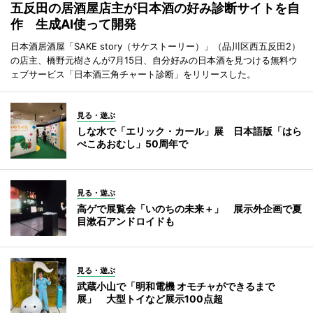
五反田の居酒屋店主が日本酒の好み診断サイトを自
作 生成AI使って開発
日本酒居酒屋「SAKE story（サケストーリー）」（品川区西五反田2）
の店主、橋野元樹さんが7月15日、自分好みの日本酒を見つける無料ウ
ェブサービス「日本酒三角チャート診断」をリリースした。
見る・遊ぶ
しな水で「エリック・カール」展 日本語版「はら
ぺこあおむし」50周年で
見る・遊ぶ
高ゲで展覧会「いのちの未来＋」 展示外企画で夏
目漱石アンドロイドも
見る・遊ぶ
武蔵小山で「明和電機 オモチャができるまで
展」 大型トイなど展示100点超