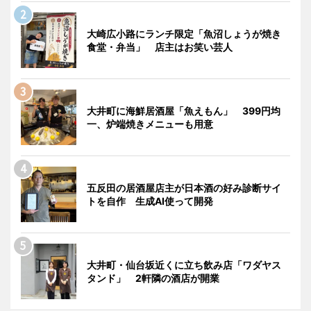
大崎広小路にランチ限定「魚沼しょうが焼き
食堂・弁当」 店主はお笑い芸人
大井町に海鮮居酒屋「魚えもん」 399円均
一、炉端焼きメニューも用意
五反田の居酒屋店主が日本酒の好み診断サイ
トを自作 生成AI使って開発
大井町・仙台坂近くに立ち飲み店「ワダヤス
タンド」 2軒隣の酒店が開業