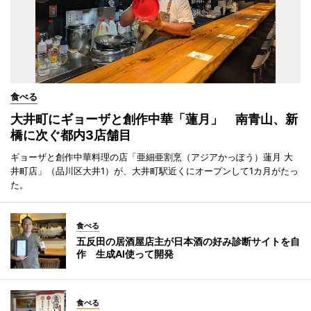
食べる
大井町にギョーザと創作中華「蓮月」 南青山、新
橋に次ぐ都内3店舗目
ギョーザと創作中華料理の店「亜細亜割烹（アジアかっぽう）蓮月 大
井町店」（品川区大井1）が、大井町駅近くにオープンして1カ月がたっ
た。
食べる
五反田の居酒屋店主が日本酒の好み診断サイトを自
作 生成AI使って開発
食べる