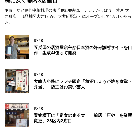
橋に次ぐ都内3店舗目
ギョーザと創作中華料理の店「亜細亜割烹（アジアかっぽう）蓮月 大
井町店」（品川区大井1）が、大井町駅近くにオープンして1カ月がたっ
た。
食べる
五反田の居酒屋店主が日本酒の好み診断サイトを自
作 生成AI使って開発
食べる
大崎広小路にランチ限定「魚沼しょうが焼き食堂・
弁当」 店主はお笑い芸人
食べる
青物横丁に「定食のまる大」 前店「庄や」を業態
変更、23区内2店目