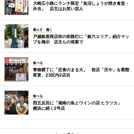
大崎広小路にランチ限定「魚沼しょうが焼き食堂・
弁当」 店主はお笑い芸人
暮らす・働く
戸越銀座商店街の街路灯に「銀六エリア」紹介マッ
プを掲示 店主らの発案で
食べる
青物横丁に「定食のまる大」 前店「庄や」を業態
変更、23区内2店目
食べる
西五反田に「湘南の魚とワインの店 ヒラツカ」
横浜に続く2号店