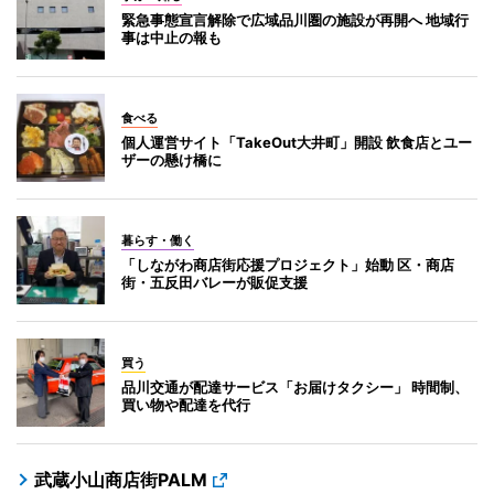
緊急事態宣言解除で広域品川圏の施設が再開へ 地域行
事は中止の報も
食べる
個人運営サイト「TakeOut大井町」開設 飲食店とユー
ザーの懸け橋に
暮らす・働く
「しながわ商店街応援プロジェクト」始動 区・商店
街・五反田バレーが販促支援
買う
品川交通が配達サービス「お届けタクシー」 時間制、
買い物や配達を代行
武蔵小山商店街PALM