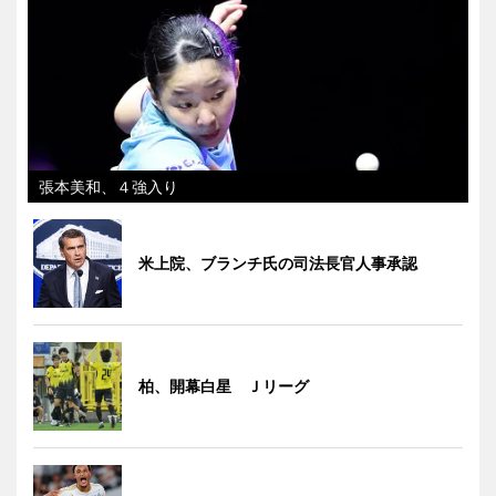
張本美和、４強入り
米上院、ブランチ氏の司法長官人事承認
柏、開幕白星 Ｊリーグ