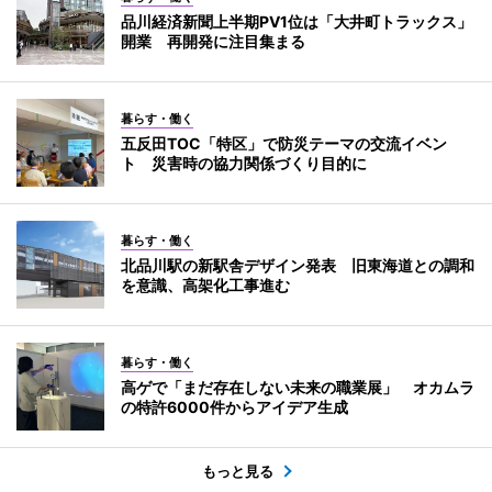
品川経済新聞上半期PV1位は「大井町トラックス」
開業 再開発に注目集まる
暮らす・働く
五反田TOC「特区」で防災テーマの交流イベン
ト 災害時の協力関係づくり目的に
暮らす・働く
北品川駅の新駅舎デザイン発表 旧東海道との調和
を意識、高架化工事進む
暮らす・働く
高ゲで「まだ存在しない未来の職業展」 オカムラ
の特許6000件からアイデア生成
もっと見る