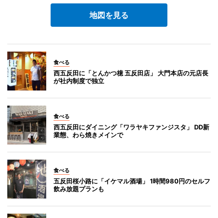
地図を見る
食べる
西五反田に「とんかつ檍 五反田店」 大門本店の元店長
が社内制度で独立
食べる
西五反田にダイニング「ワラヤキファンジスタ」 DD新
業態、わら焼きメインで
食べる
五反田桜小路に「イケマル酒場」 1時間980円のセルフ
飲み放題プランも