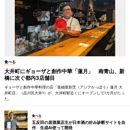
食べる
大井町にギョーザと創作中華「蓮月」 南青山、新
橋に次ぐ都内3店舗目
ギョーザと創作中華料理の店「亜細亜割烹（アジアかっぽう）蓮月 大
井町店」（品川区大井1）が、大井町駅近くにオープンして1カ月がたっ
た。
食べる
五反田の居酒屋店主が日本酒の好み診断サイトを自
作 生成AI使って開発