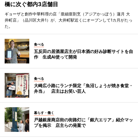
橋に次ぐ都内3店舗目
ギョーザと創作中華料理の店「亜細亜割烹（アジアかっぽう）蓮月 大
井町店」（品川区大井1）が、大井町駅近くにオープンして1カ月がたっ
た。
食べる
五反田の居酒屋店主が日本酒の好み診断サイトを自
作 生成AI使って開発
食べる
大崎広小路にランチ限定「魚沼しょうが焼き食堂・
弁当」 店主はお笑い芸人
暮らす・働く
戸越銀座商店街の街路灯に「銀六エリア」紹介マッ
プを掲示 店主らの発案で