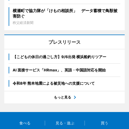
横瀬町で協力隊が「けもの相談所」 データ蓄積で鳥獣被
害防ぐ
秩父経済新聞
プレスリリース
【こどもの休日の過ごし方】9/6出発 横浜船釣りツアー
AI 面接サービス「HRmax」、英語・中国語対応を開始
令和8年 熊本地震による被災地への支援について
もっと見る
食べる
見る・遊ぶ
買う