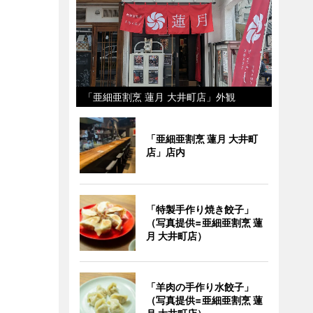
「亜細亜割烹 蓮月 大井町店」外観
「亜細亜割烹 蓮月 大井町
店」店内
「特製手作り焼き餃子」
（写真提供=亜細亜割烹 蓮
月 大井町店）
「羊肉の手作り水餃子」
（写真提供=亜細亜割烹 蓮