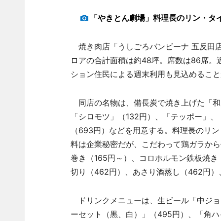
「やきとん劇場」料理長のリン・タ
焼き肉店「うしごろバンビーナ 五反田店
ロアの合計面積は約48坪。席数は86席
ション住民による週末利用も見込めること
同店の名物は、備長炭で焼き上げた「和豚
「シロモツ」（132円）、「テッポー」、
（693円）などを用意する。料理長のリ
料は企業秘密だが、こだわって鶏ガラから
巻き（165円～）、コロホルモン鉄板焼き
切り（462円）、あさり酒蒸し（462円
ドリンクメニューは、生ビール「中ジョッ
ーセット（黒、白）」（495円）、「角ハ