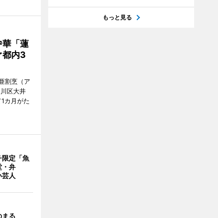
もっと見る
中華「蓮
都内3
亜割烹（ア
品川区大井
1カ月がた
チ限定「魚
堂・弁
い芸人
のまる