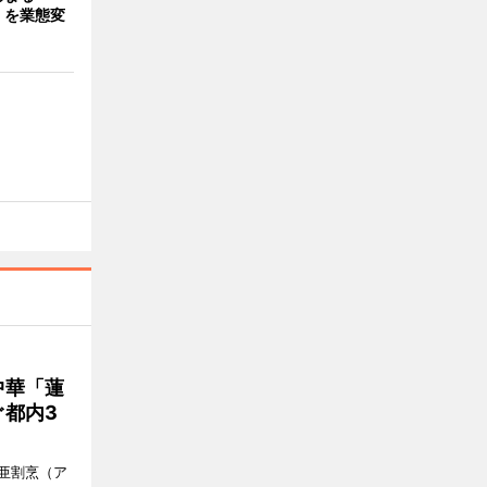
」を業態変
中華「蓮
都内3
亜割烹（ア