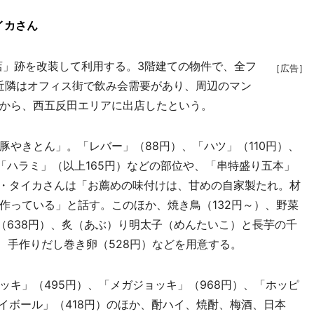
イカさん
」跡を改装して利用する。3階建ての物件で、全フ
［広告］
。近隣はオフィス街で飲み会需要があり、周辺のマン
から、西五反田エリアに出店したという。
やきとん」。「レバー」（88円）、「ハツ」（110円）、
「ハラミ」（以上165円）などの部位や、「串特盛り五本」
ン・タイカさんは「お薦めの味付けは、甘めの自家製たれ。材
作っている」と話す。このほか、焼き鳥（132円～）、野菜
（638円）、炙（あぶ）り明太子（めんたいこ）と長芋の千
）、手作りだし巻き卵（528円）などを用意する。
キ」（495円）、「メガジョッキ」（968円）、「ホッピ
イボール」（418円）のほか、酎ハイ、焼酎、梅酒、日本