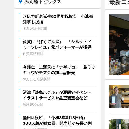
みん経トピックス
最新ニ
八広で町名誕生60周年祝賀会 小池都
知事も祝福
すみだ経済新聞
佐賀に「ばくてん屋」 「シルク・ド
ゥ・ソレイユ」元パフォーマーが指導
佐賀経済新聞
今帰仁・上運天に「ナギッコ」 島ラッ
キョウやモズクの加工品販売
やんばる経済新聞
沼津「淡島ホテル」が夏限定イベント
イラストサービスや星空観望会など
沼津経済新聞
墨田区役所、「令和8年8月8日婚」
300人超が婚姻届、開庁前から長い列