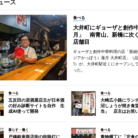
ュース
食べる
大井町にギョーザと創作
月」 南青山、新橋に次ぐ
店舗目
ギョーザと創作中華料理の店「亜細
ジアかっぽう）蓮月 大井町店」（
1）が、大井町駅近くにオープンして
った。
食べる
食べる
五反田の居酒屋店主が日本酒
大崎広小路にラン
の好み診断サイトを自作 生
沼しょうが焼き食
成AI使って開発
当」 店主はお笑
暮らす・働く
食べる
戸越銀座商店街の街路灯に
青物横丁に「定食