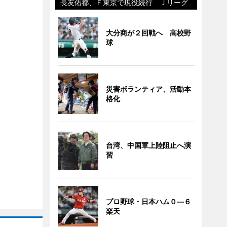
長友佑都、Ｆ東京で現役続行 Ｊリーグ
大分商が２回戦へ 高校野
球
災害ボランティア、活動本
格化
台湾、中国軍上陸阻止へ演
習
プロ野球・日本ハム０―６
楽天