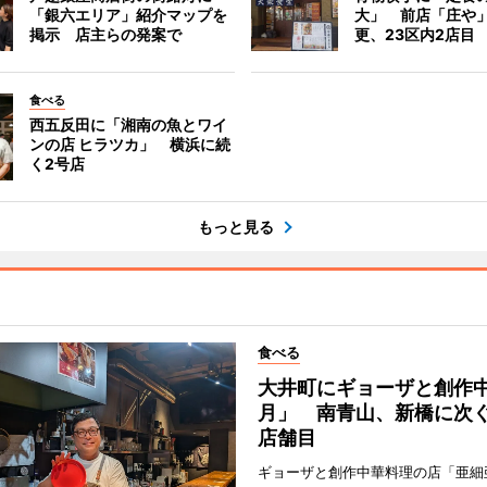
「銀六エリア」紹介マップを
大」 前店「庄や
掲示 店主らの発案で
更、23区内2店目
食べる
西五反田に「湘南の魚とワイ
ンの店 ヒラツカ」 横浜に続
く2号店
もっと見る
食べる
大井町にギョーザと創作
月」 南青山、新橋に次ぐ
店舗目
ギョーザと創作中華料理の店「亜細